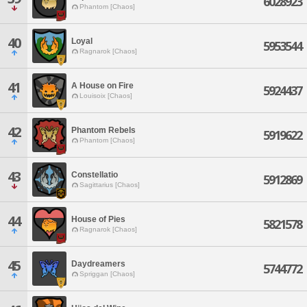
6028923
Phantom [Chaos]
40
Loyal
5953544
Ragnarok [Chaos]
41
A House on Fire
5924437
Louisoix [Chaos]
42
Phantom Rebels
5919622
Phantom [Chaos]
43
Constellatio
5912869
Sagittarius [Chaos]
44
House of Pies
5821578
Ragnarok [Chaos]
45
Daydreamers
5744772
Spriggan [Chaos]