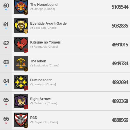
60
The Honorbound
5105544
Omega [Chaos]
61
Eventide Avant-Garde
5032835
Spriggan [Chaos]
62
Kitsune no Yomeiri
4991015
Ragnarok [Chaos]
63
TheToken
4949784
Sagittarius [Chaos]
64
Luminescent
4892694
Louisoix [Chaos]
65
Eight Arrows
4892368
Cerberus [Chaos]
66
R3D
4888966
Ragnarok [Chaos]