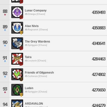
88
Lunar Company
4359493
Omega [Chaos]
89
Alae Nivis
4350883
Ragnarok [Chaos]
90
The Grey Wardens
4340641
Spriggan [Chaos]
91
Taira
4284463
Louisoix [Chaos]
92
Friends of Gilgamesh
4274802
Cerberus [Chaos]
93
Luden
4270650
Spriggan [Chaos]
94
ARDAVALON
4244279