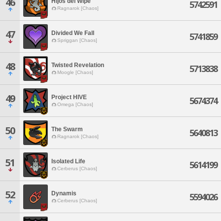
46
Hijos del Wipe
5742591
Ragnarok [Chaos]
47
Divided We Fall
5741859
Spriggan [Chaos]
48
Twisted Revelation
5713838
Moogle [Chaos]
49
Project HIVE
5674374
Omega [Chaos]
50
The Swarm
5640813
Ragnarok [Chaos]
51
Isolated Life
5614199
Cerberus [Chaos]
52
Dynamis
5594026
Cerberus [Chaos]