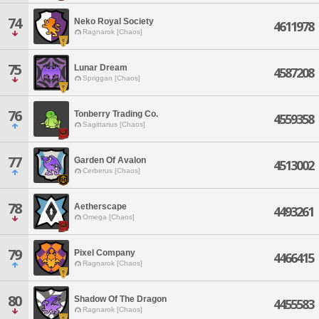
74
Neko Royal Society
4611978
Ragnarok [Chaos]
75
Lunar Dream
4587208
Spriggan [Chaos]
76
Tonberry Trading Co.
4559358
Sagittarius [Chaos]
77
Garden Of Avalon
4513002
Cerberus [Chaos]
78
Aetherscape
4493261
Omega [Chaos]
79
Pixel Company
4466415
Ragnarok [Chaos]
80
Shadow Of The Dragon
4455583
Ragnarok [Chaos]