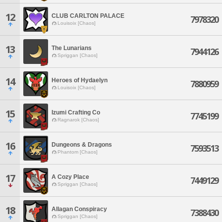
12
CLUB CARLTON PALACE
7978320
Louisoix [Chaos]
13
The Lunarians
7944126
Spriggan [Chaos]
14
Heroes of Hydaelyn
7880959
Louisoix [Chaos]
15
Izumi Crafting Co
7745199
Ragnarok [Chaos]
16
Dungeons & Dragons
7593513
Phantom [Chaos]
17
A Cozy Place
7449129
Spriggan [Chaos]
18
Allagan Conspiracy
7388430
Spriggan [Chaos]