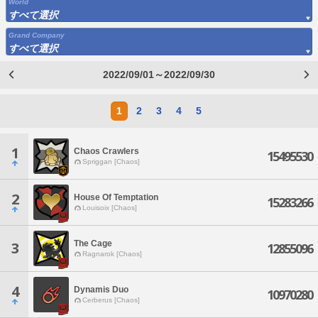
World
すべて選択
Grand Company
すべて選択
2022/09/01～2022/09/30
1
2
3
4
5
1
Chaos Crawlers
15495530
Spriggan [Chaos]
2
House Of Temptation
15283266
Louisoix [Chaos]
The Cage
3
12855096
Ragnarok [Chaos]
4
Dynamis Duo
10970280
Cerberus [Chaos]