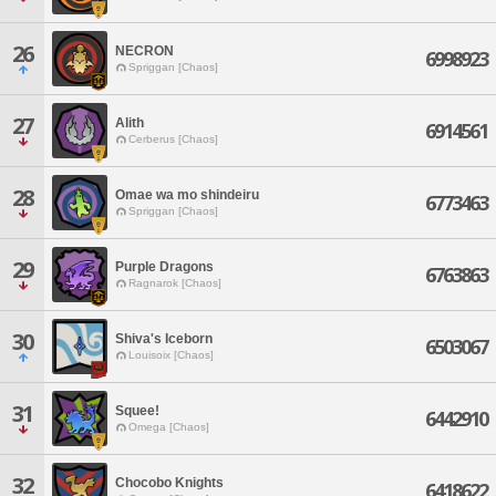
26
NECRON
6998923
Spriggan [Chaos]
27
Alith
6914561
Cerberus [Chaos]
28
Omae wa mo shindeiru
6773463
Spriggan [Chaos]
29
Purple Dragons
6763863
Ragnarok [Chaos]
30
Shiva's Iceborn
6503067
Louisoix [Chaos]
31
Squee!
6442910
Omega [Chaos]
32
Chocobo Knights
6418622