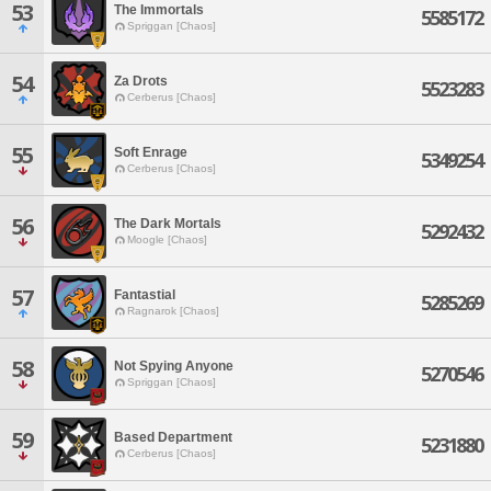
53
The Immortals
5585172
Spriggan [Chaos]
54
Za Drots
5523283
Cerberus [Chaos]
55
Soft Enrage
5349254
Cerberus [Chaos]
56
The Dark Mortals
5292432
Moogle [Chaos]
57
Fantastial
5285269
Ragnarok [Chaos]
58
Not Spying Anyone
5270546
Spriggan [Chaos]
59
Based Department
5231880
Cerberus [Chaos]