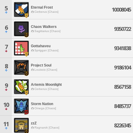
5
Eternal Frost
10008045
Cerberus [Chaos]
6
Chaos Walkers
9350722
Sagittarius [Chaos]
7
Gottahaveu
9341838
Spriggan [Chaos]
8
Project Soul
9186104
Louisoix [Chaos]
9
Artemis Moonlight
8567158
Cerberus [Chaos]
10
Storm Nation
8485737
Omega [Chaos]
11
zzZ
8226345
Ragnarok [Chaos]