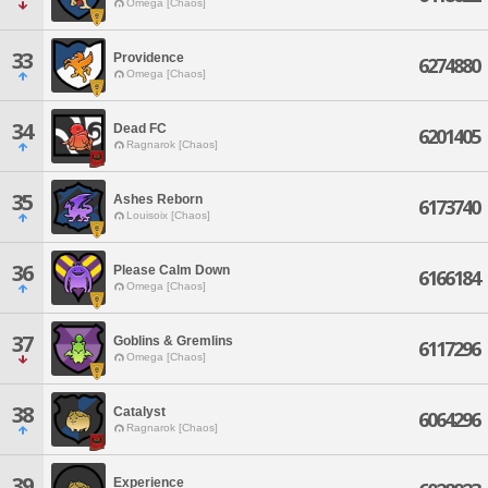
Omega [Chaos]
33
Providence
6274880
Omega [Chaos]
34
Dead FC
6201405
Ragnarok [Chaos]
35
Ashes Reborn
6173740
Louisoix [Chaos]
36
Please Calm Down
6166184
Omega [Chaos]
37
Goblins & Gremlins
6117296
Omega [Chaos]
38
Catalyst
6064296
Ragnarok [Chaos]
39
Experience