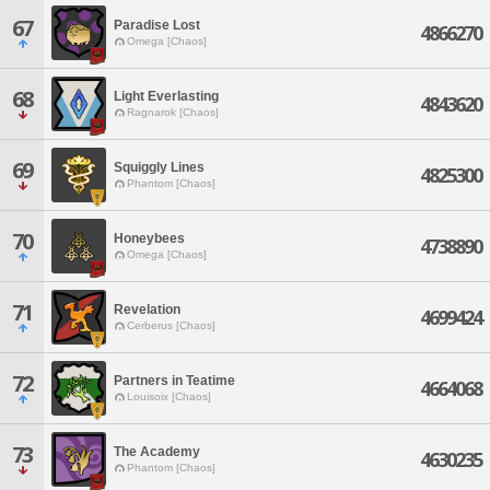
67
Paradise Lost
4866270
Omega [Chaos]
68
Light Everlasting
4843620
Ragnarok [Chaos]
69
Squiggly Lines
4825300
Phantom [Chaos]
70
Honeybees
4738890
Omega [Chaos]
71
Revelation
4699424
Cerberus [Chaos]
72
Partners in Teatime
4664068
Louisoix [Chaos]
73
The Academy
4630235
Phantom [Chaos]