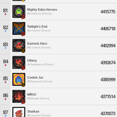
81
Mighty Eden Heroes
4415775
Cerberus [Chaos]
82
Twilight's End
4406718
Louisoix [Chaos]
83
Dammit Alice
4402994
Louisoix [Chaos]
84
Ultima
4392674
Sagittarius [Chaos]
85
Cookie Jar
4385999
Ragnarok [Chaos]
86
MIRAI
4371514
Moogle [Chaos]
87
Shaikan
4370073
Louisoix [Chaos]