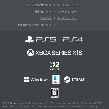
レーティング制度について
プライバシーポリシー
著作権について
サポートセンター
ライセンス
ルール＆ポリシー
利用者情報の外部送信について
©2026 Sony Interactive Entertainment LLC."PlayStation Family Mark", "PlayStation", "PS5
logo", "PS5", "PS4 logo" and "PS4" are registered trademarks or trademarks of Sony