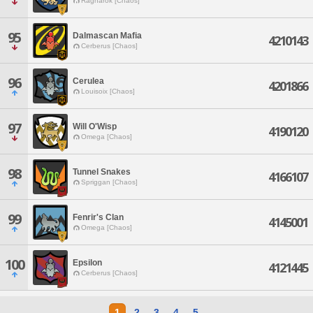
Ragnarok [Chaos]
95
Dalmascan Mafia
4210143
Cerberus [Chaos]
96
Cerulea
4201866
Louisoix [Chaos]
97
Will O'Wisp
4190120
Omega [Chaos]
98
Tunnel Snakes
4166107
Spriggan [Chaos]
99
Fenrir's Clan
4145001
Omega [Chaos]
100
Epsilon
4121445
Cerberus [Chaos]
1
2
3
4
5