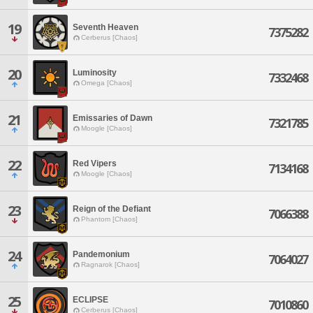
19
Seventh Heaven
7375282
Cerberus [Chaos]
20
Luminosity
7332468
Omega [Chaos]
21
Emissaries of Dawn
7321785
Moogle [Chaos]
22
Red Vipers
7134168
Moogle [Chaos]
23
Reign of the Defiant
7066388
Phantom [Chaos]
24
Pandemonium
7064027
Ragnarok [Chaos]
25
ECLIPSE
7010860
Cerberus [Chaos]