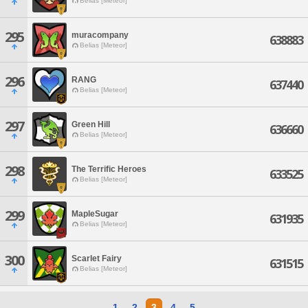
Belias [Meteor]
295
muracompany
638883
Belias [Meteor]
296
RANG
637440
Belias [Meteor]
297
Green Hill
636660
Belias [Meteor]
298
The Terrific Heroes
633525
Belias [Meteor]
299
MapleSugar
631935
Belias [Meteor]
300
Scarlet Fairy
631515
Belias [Meteor]
1
2
3
4
5