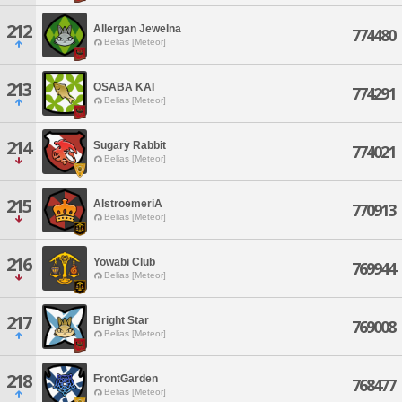
212
Allergan Jewelna
774480
Belias [Meteor]
213
OSABA KAI
774291
Belias [Meteor]
214
Sugary Rabbit
774021
Belias [Meteor]
215
AlstroemeriA
770913
Belias [Meteor]
216
Yowabi Club
769944
Belias [Meteor]
217
Bright Star
769008
Belias [Meteor]
218
FrontGarden
768477
Belias [Meteor]