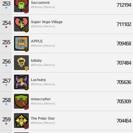
253
Sacrament
712194
Belias [Meteor]
254
Super Vege-Village
711102
Belias [Meteor]
255
APPLE
709458
Belias [Meteor]
256
lullaby
707484
Belias [Meteor]
257
Luchuirp
705636
Belias [Meteor]
258
minecrafter
705309
Belias [Meteor]
259
The Polar Star
704454
Belias [Meteor]