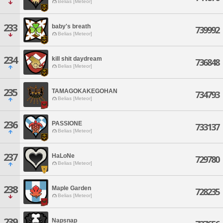
Belias [Meteor]
233
baby's breath
739992
Belias [Meteor]
234
kill shit daydream
736848
Belias [Meteor]
235
TAMAGOKAKEGOHAN
734793
Belias [Meteor]
236
PASSIONE
733137
Belias [Meteor]
237
HaLoNe
729780
Belias [Meteor]
238
Maple Garden
728235
Belias [Meteor]
239
Napsnap