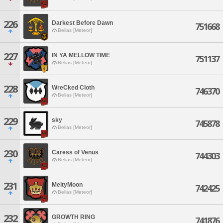
226
Darkest Before Dawn
751668
Belias [Meteor]
227
IN YA MELLOW TIME
751137
Belias [Meteor]
228
WreCked Cloth
746370
Belias [Meteor]
229
sky
745878
Belias [Meteor]
230
Caress of Venus
744303
Belias [Meteor]
231
MeltyMoon
742425
Belias [Meteor]
232
GROWTH RING
741876