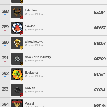
288
imitation
652314
Belias [Meteor]
289
slowlife
649857
Belias [Meteor]
290
tokotokotowa
648057
Belias [Meteor]
291
Now North Industry
647829
Belias [Meteor]
292
Edelweiss
647574
Belias [Meteor]
293
KARAKUL
639741
Belias [Meteor]
294
Vessel
639135