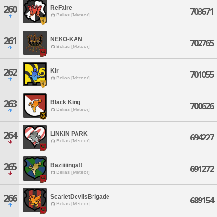
260
ReFaire
703671
Belias [Meteor]
261
NEKO-KAN
702765
Belias [Meteor]
262
Kir
701055
Belias [Meteor]
263
Black King
700626
Belias [Meteor]
264
LINKIN PARK
694227
Belias [Meteor]
265
Baziiiiinga!!
691272
Belias [Meteor]
266
ScarletDevilsBrigade
689154
Belias [Meteor]