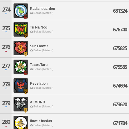
274
Radiant garden
681324
Belias [Meteor]
275
Tir Na Nog
676740
Belias [Meteor]
276
Sun Flower
675825
Belias [Meteor]
277
TataruTaru
675585
Belias [Meteor]
278
Revelation
674694
Belias [Meteor]
279
ALMOND
673620
Belias [Meteor]
280
flower basket
671784
Belias [Meteor]