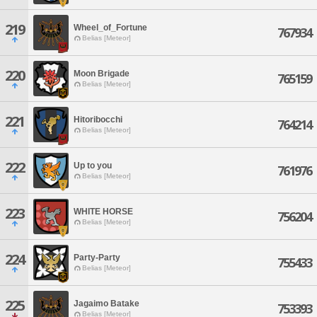
219
Wheel_of_Fortune
767934
Belias [Meteor]
220
Moon Brigade
765159
Belias [Meteor]
221
Hitoribocchi
764214
Belias [Meteor]
222
Up to you
761976
Belias [Meteor]
223
WHITE HORSE
756204
Belias [Meteor]
224
Party-Party
755433
Belias [Meteor]
225
Jagaimo Batake
753393
Belias [Meteor]