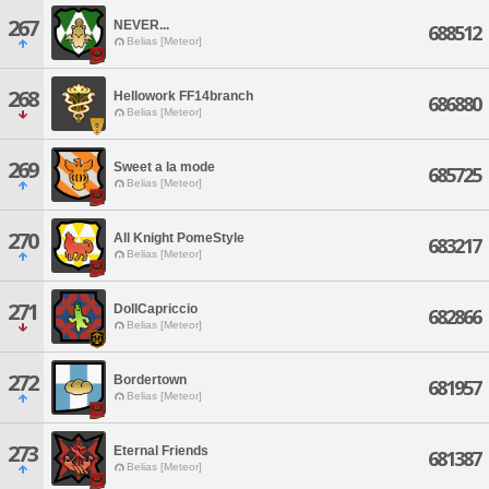
267
NEVER...
688512
Belias [Meteor]
268
Hellowork FF14branch
686880
Belias [Meteor]
269
Sweet a la mode
685725
Belias [Meteor]
270
All Knight PomeStyle
683217
Belias [Meteor]
271
DollCapriccio
682866
Belias [Meteor]
272
Bordertown
681957
Belias [Meteor]
273
Eternal Friends
681387
Belias [Meteor]