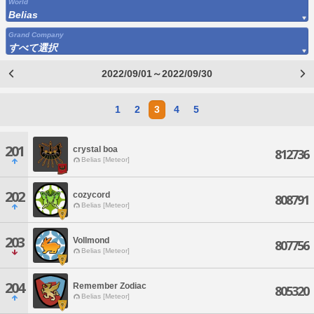
World
Belias
Grand Company
すべて選択
2022/09/01～2022/09/30
1
2
3
4
5
201
crystal boa
812736
Belias [Meteor]
202
cozycord
808791
Belias [Meteor]
203
Vollmond
807756
Belias [Meteor]
204
Remember Zodiac
805320
Belias [Meteor]