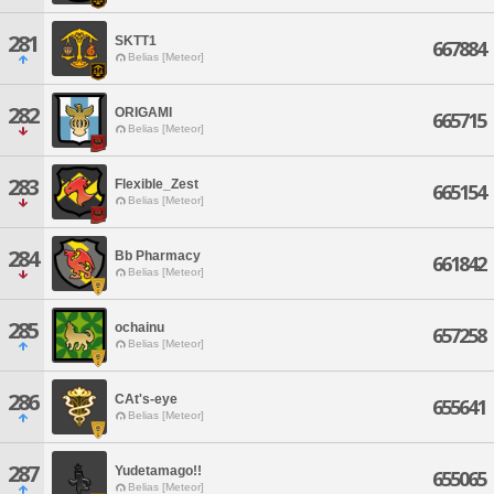
281
SKTT1
667884
Belias [Meteor]
282
ORIGAMI
665715
Belias [Meteor]
283
Flexible_Zest
665154
Belias [Meteor]
284
Bb Pharmacy
661842
Belias [Meteor]
285
ochainu
657258
Belias [Meteor]
286
CAt's-eye
655641
Belias [Meteor]
287
Yudetamago!!
655065
Belias [Meteor]