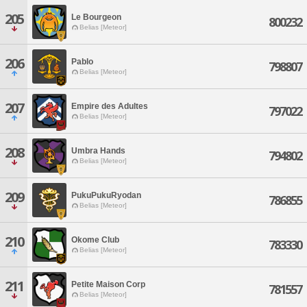
205
Le Bourgeon
800232
Belias [Meteor]
206
Pablo
798807
Belias [Meteor]
207
Empire des Adultes
797022
Belias [Meteor]
208
Umbra Hands
794802
Belias [Meteor]
209
PukuPukuRyodan
786855
Belias [Meteor]
210
Okome Club
783330
Belias [Meteor]
211
Petite Maison Corp
781557
Belias [Meteor]