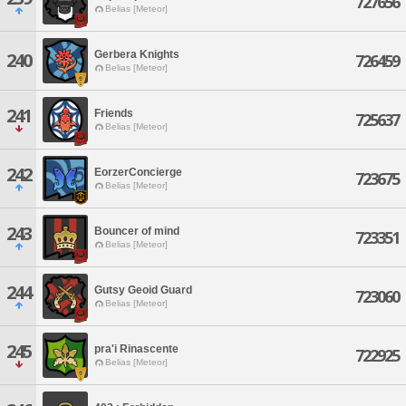
727656
Belias [Meteor]
Gerbera Knights
240
726459
Belias [Meteor]
241
Friends
725637
Belias [Meteor]
242
EorzerConcierge
723675
Belias [Meteor]
243
Bouncer of mind
723351
Belias [Meteor]
244
Gutsy Geoid Guard
723060
Belias [Meteor]
245
pra'i Rinascente
722925
Belias [Meteor]