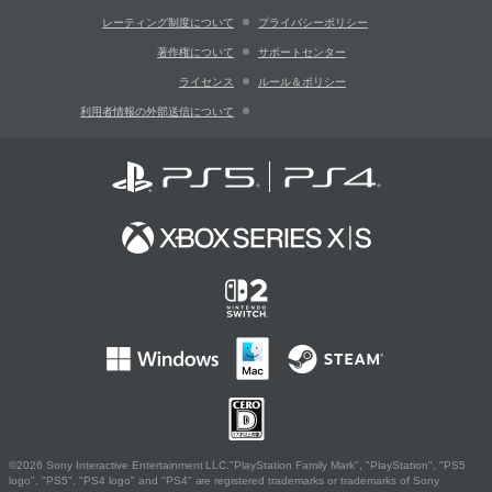
レーティング制度について
プライバシーポリシー
著作権について
サポートセンター
ライセンス
ルール＆ポリシー
利用者情報の外部送信について
©2026 Sony Interactive Entertainment LLC."PlayStation Family Mark", "PlayStation", "PS5
logo", "PS5", "PS4 logo" and "PS4" are registered trademarks or trademarks of Sony