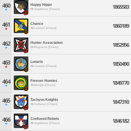
460
Happy Hippo
1865583
Sagittarius [Chaos]
461
Chance
1860189
Louisoix [Chaos]
462
Hunter Association
1852956
Ragnarok [Chaos]
463
Lunaris
1850490
Louisoix [Chaos]
464
Forever Homies
1849770
Moogle [Chaos]
465
Tachyon Knights
1847310
Cerberus [Chaos]
466
Confused Rebels
1846182
Sagittarius [Chaos]