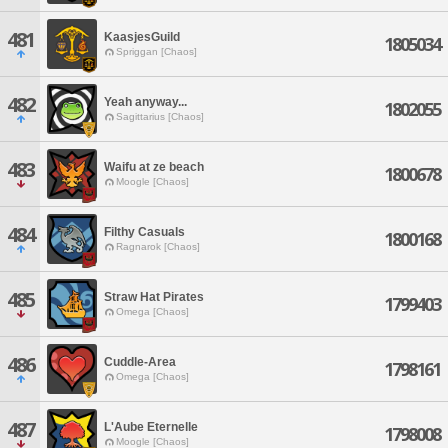
481
KaasjesGuild
1805034
Spriggan [Chaos]
482
Yeah anyway...
1802055
Sagittarius [Chaos]
483
Waifu at ze beach
1800678
Moogle [Chaos]
484
Filthy Casuals
1800168
Ragnarok [Chaos]
485
Straw Hat Pirates
1799403
Omega [Chaos]
486
Cuddle-Area
1798161
Omega [Chaos]
487
L'Aube Eternelle
1798008
Moogle [Chaos]