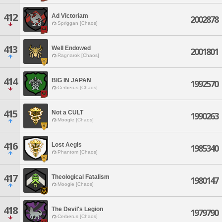
412
Ad Victoriam
2002878
Spriggan [Chaos]
413
Well Endowed
2001801
Ragnarok [Chaos]
414
BIG IN JAPAN
1992570
Cerberus [Chaos]
415
Not a CULT
1990263
Moogle [Chaos]
416
Lost Aegis
1985340
Phantom [Chaos]
417
Theological Fatalism
1980147
Moogle [Chaos]
418
The Devil's Legion
1979790
Cerberus [Chaos]