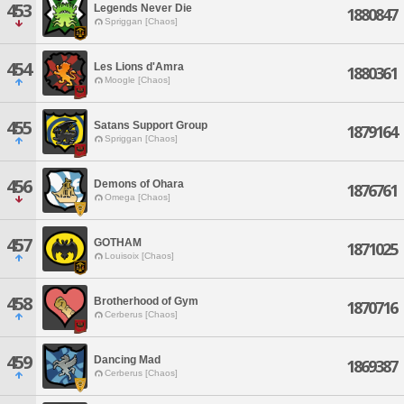
453
Legends Never Die
1880847
Spriggan [Chaos]
454
Les Lions d'Amra
1880361
Moogle [Chaos]
455
Satans Support Group
1879164
Spriggan [Chaos]
456
Demons of Ohara
1876761
Omega [Chaos]
457
GOTHAM
1871025
Louisoix [Chaos]
458
Brotherhood of Gym
1870716
Cerberus [Chaos]
459
Dancing Mad
1869387
Cerberus [Chaos]