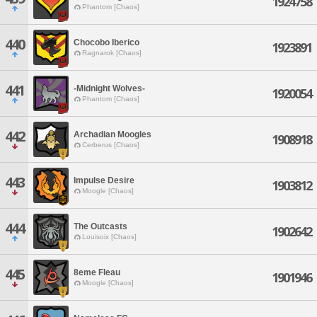
1924758
Phantom [Chaos]
440
Chocobo Iberico
1923891
Ragnarok [Chaos]
441
-Midnight Wolves-
1920054
Phantom [Chaos]
442
Archadian Moogles
1908918
Cerberus [Chaos]
443
Impulse Desire
1903812
Moogle [Chaos]
444
The Outcasts
1902642
Louisoix [Chaos]
445
8eme Fleau
1901946
Moogle [Chaos]