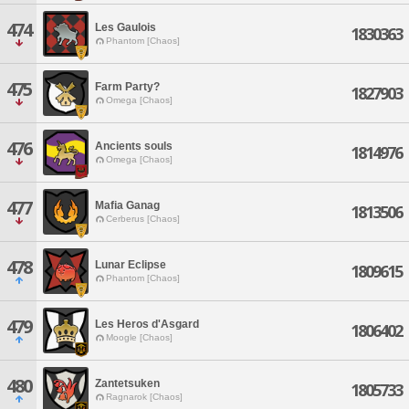
474
Les Gaulois
1830363
Phantom [Chaos]
475
Farm Party?
1827903
Omega [Chaos]
476
Ancients souls
1814976
Omega [Chaos]
477
Mafia Ganag
1813506
Cerberus [Chaos]
478
Lunar Eclipse
1809615
Phantom [Chaos]
479
Les Heros d'Asgard
1806402
Moogle [Chaos]
480
Zantetsuken
1805733
Ragnarok [Chaos]