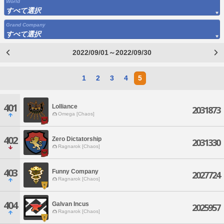
World
すべて選択
Grand Company
すべて選択
2022/09/01～2022/09/30
1
2
3
4
5
401
Lolliance
2031873
Omega [Chaos]
402
Zero Dictatorship
2031330
Ragnarok [Chaos]
403
Funny Company
2027724
Ragnarok [Chaos]
404
Galvan Incus
2025957
Ragnarok [Chaos]