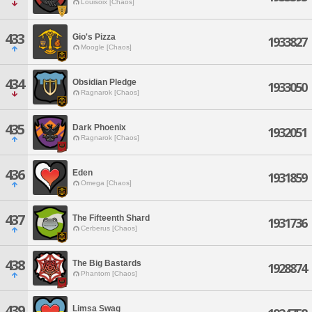
Louisoix [Chaos]
433
Gio's Pizza
1933827
Moogle [Chaos]
434
Obsidian Pledge
1933050
Ragnarok [Chaos]
435
Dark Phoenix
1932051
Ragnarok [Chaos]
436
Eden
1931859
Omega [Chaos]
437
The Fifteenth Shard
1931736
Cerberus [Chaos]
438
The Big Bastards
1928874
Phantom [Chaos]
439
Limsa Swag