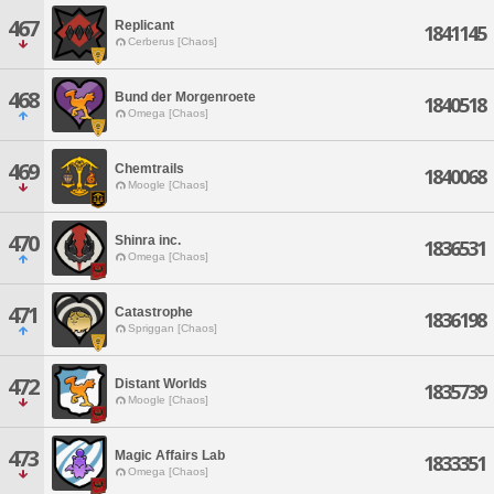
467
Replicant
1841145
Cerberus [Chaos]
468
Bund der Morgenroete
1840518
Omega [Chaos]
469
Chemtrails
1840068
Moogle [Chaos]
470
Shinra inc.
1836531
Omega [Chaos]
471
Catastrophe
1836198
Spriggan [Chaos]
472
Distant Worlds
1835739
Moogle [Chaos]
473
Magic Affairs Lab
1833351
Omega [Chaos]