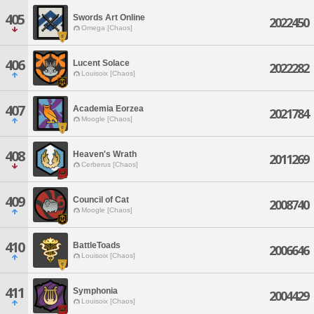
405
Swords Art Online
2022450
Omega [Chaos]
406
Lucent Solace
2022282
Louisoix [Chaos]
407
Academia Eorzea
2021784
Moogle [Chaos]
408
Heaven's Wrath
2011269
Cerberus [Chaos]
409
Council of Cat
2008740
Moogle [Chaos]
410
BattleToads
2006646
Louisoix [Chaos]
411
Symphonia
2004429
Louisoix [Chaos]