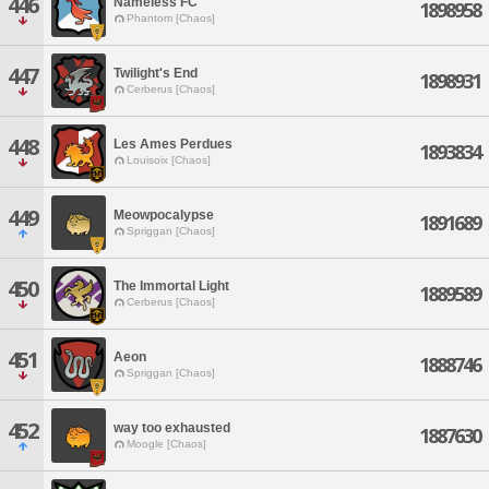
446
Nameless FC
1898958
Phantom [Chaos]
447
Twilight's End
1898931
Cerberus [Chaos]
448
Les Ames Perdues
1893834
Louisoix [Chaos]
449
Meowpocalypse
1891689
Spriggan [Chaos]
450
The Immortal Light
1889589
Cerberus [Chaos]
451
Aeon
1888746
Spriggan [Chaos]
452
way too exhausted
1887630
Moogle [Chaos]