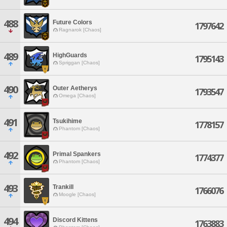
488
Future Colors
1797642
Ragnarok [Chaos]
489
HighGuards
1795143
Spriggan [Chaos]
490
Outer Aetherys
1793547
Omega [Chaos]
491
Tsukihime
1778157
Phantom [Chaos]
492
Primal Spankers
1774377
Phantom [Chaos]
493
Trankill
1766076
Moogle [Chaos]
494
Discord Kittens
1763883