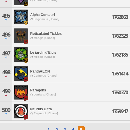
Phantom [Chaos]
495
Alpha Centauri
1762863
Sagittarius [Chaos]
496
Reticulated Tickles
1762323
Moogle [Chaos]
497
Le jardin d'Elpis
1762185
Moogle [Chaos]
498
PanthAEON
1761414
Cerberus [Chaos]
499
Paragons
1760370
Louisoix [Chaos]
500
Ne Plus Ultra
1759947
Ragnarok [Chaos]
1
2
3
4
5