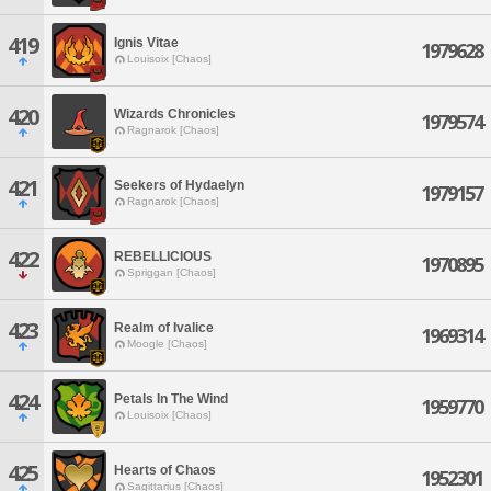
419
Ignis Vitae
1979628
Louisoix [Chaos]
420
Wizards Chronicles
1979574
Ragnarok [Chaos]
421
Seekers of Hydaelyn
1979157
Ragnarok [Chaos]
422
REBELLICIOUS
1970895
Spriggan [Chaos]
423
Realm of Ivalice
1969314
Moogle [Chaos]
424
Petals In The Wind
1959770
Louisoix [Chaos]
425
Hearts of Chaos
1952301
Sagittarius [Chaos]