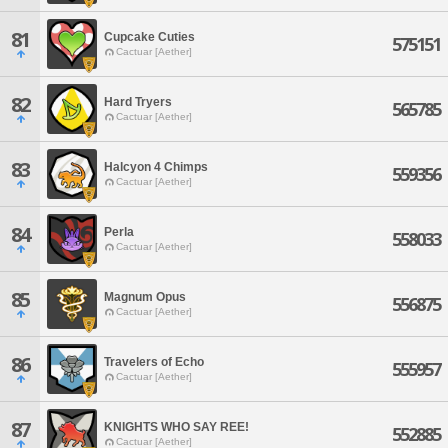
81
Cupcake Cuties
575151
Cactuar [Aether]
82
Hard Tryers
565785
Cactuar [Aether]
83
Halcyon 4 Chimps
559356
Cactuar [Aether]
84
Perla
558033
Cactuar [Aether]
85
Magnum Opus
556875
Cactuar [Aether]
86
Travelers of Echo
555957
Cactuar [Aether]
87
KNIGHTS WHO SAY REE!
552885
Cactuar [Aether]