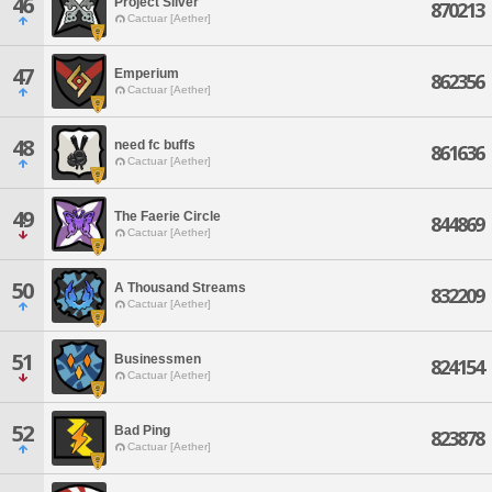
46
Project Silver
870213
Cactuar [Aether]
47
Emperium
862356
Cactuar [Aether]
48
need fc buffs
861636
Cactuar [Aether]
49
The Faerie Circle
844869
Cactuar [Aether]
50
A Thousand Streams
832209
Cactuar [Aether]
51
Businessmen
824154
Cactuar [Aether]
52
Bad Ping
823878
Cactuar [Aether]