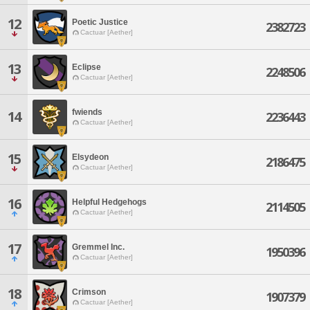
12
Poetic Justice
2382723
Cactuar [Aether]
13
Eclipse
2248506
Cactuar [Aether]
fwiends
14
2236443
Cactuar [Aether]
15
Elsydeon
2186475
Cactuar [Aether]
16
Helpful Hedgehogs
2114505
Cactuar [Aether]
17
Gremmel Inc.
1950396
Cactuar [Aether]
18
Crimson
1907379
Cactuar [Aether]