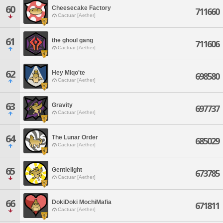
60
Cheesecake Factory
711660
Cactuar [Aether]
61
the ghoul gang
711606
Cactuar [Aether]
62
Hey Miqo'te
698580
Cactuar [Aether]
63
Gravity
697737
Cactuar [Aether]
64
The Lunar Order
685029
Cactuar [Aether]
65
Gentlelight
673785
Cactuar [Aether]
66
DokiDoki MochiMafia
671811
Cactuar [Aether]