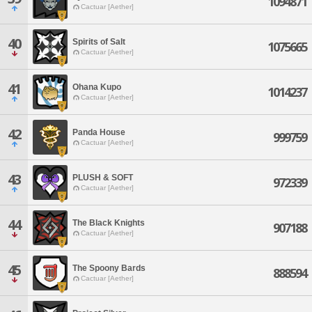
1094871
Cactuar [Aether]
40
Spirits of Salt
1075665
Cactuar [Aether]
41
Ohana Kupo
1014237
Cactuar [Aether]
42
Panda House
999759
Cactuar [Aether]
43
PLUSH & SOFT
972339
Cactuar [Aether]
44
The Black Knights
907188
Cactuar [Aether]
45
The Spoony Bards
888594
Cactuar [Aether]