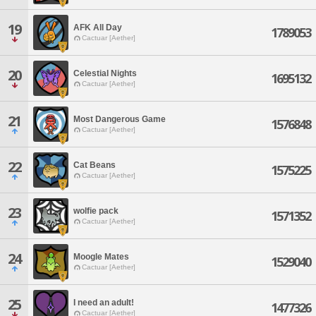
19
AFK All Day
1789053
Cactuar [Aether]
20
Celestial Nights
1695132
Cactuar [Aether]
21
Most Dangerous Game
1576848
Cactuar [Aether]
22
Cat Beans
1575225
Cactuar [Aether]
23
wolfie pack
1571352
Cactuar [Aether]
24
Moogle Mates
1529040
Cactuar [Aether]
25
I need an adult!
1477326
Cactuar [Aether]