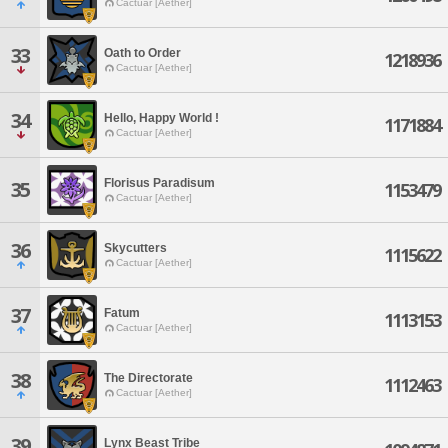
Cactuar [Aether]
33
Oath to Order
1218936
Cactuar [Aether]
34
Hello, Happy World !
1171884
Cactuar [Aether]
Florisus Paradisum
35
1153479
Cactuar [Aether]
36
Skycutters
1115622
Cactuar [Aether]
37
Fatum
1113153
Cactuar [Aether]
38
The Directorate
1112463
Cactuar [Aether]
39
Lynx Beast Tribe