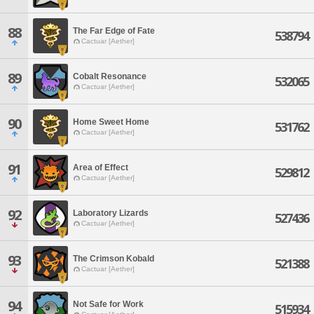
88
The Far Edge of Fate
538794
Cactuar [Aether]
89
Cobalt Resonance
532065
Cactuar [Aether]
90
Home Sweet Home
531762
Cactuar [Aether]
91
Area of Effect
529812
Cactuar [Aether]
92
Laboratory Lizards
527436
Cactuar [Aether]
93
The Crimson Kobald
521388
Cactuar [Aether]
94
Not Safe for Work
515934