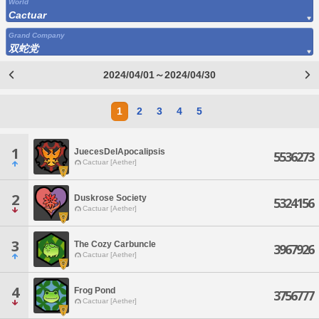
World
Cactuar
Grand Company
双蛇党
2024/04/01～2024/04/30
1
2
3
4
5
1
JuecesDelApocalipsis
5536273
Cactuar [Aether]
2
Duskrose Society
5324156
Cactuar [Aether]
3
The Cozy Carbuncle
3967926
Cactuar [Aether]
4
Frog Pond
3756777
Cactuar [Aether]