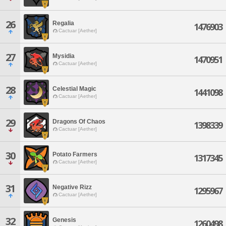
26
Regalia
1476903
Cactuar [Aether]
27
Mysidia
1470951
Cactuar [Aether]
28
Celestial Magic
1441098
Cactuar [Aether]
29
Dragons Of Chaos
1398339
Cactuar [Aether]
30
Potato Farmers
1317345
Cactuar [Aether]
31
Negative Rizz
1295967
Cactuar [Aether]
32
Genesis
1260498