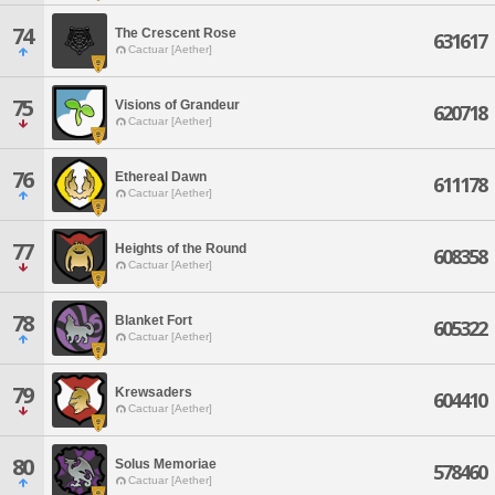
74
The Crescent Rose
631617
Cactuar [Aether]
75
Visions of Grandeur
620718
Cactuar [Aether]
76
Ethereal Dawn
611178
Cactuar [Aether]
77
Heights of the Round
608358
Cactuar [Aether]
78
Blanket Fort
605322
Cactuar [Aether]
79
Krewsaders
604410
Cactuar [Aether]
80
Solus Memoriae
578460
Cactuar [Aether]