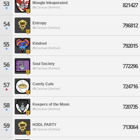
53
Moogle Inkuporated
821427
Cactuar [Aether]
54
Entropy
796812
Cactuar [Aether]
55
Kindred
792015
Cactuar [Aether]
56
Soul Society
772296
Cactuar [Aether]
57
Comfy Cafe
724716
Cactuar [Aether]
58
Keepers of the Moon
720735
Cactuar [Aether]
59
HODL PARTY
713064
Cactuar [Aether]