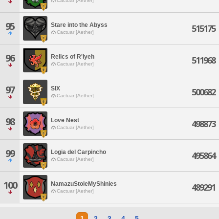
Cactuar [Aether]
95
Stare into the Abyss
515175
Cactuar [Aether]
96
Relics of R'lyeh
511968
Cactuar [Aether]
97
SIX
500682
Cactuar [Aether]
98
Love Nest
498873
Cactuar [Aether]
99
Logia del Carpincho
495864
Cactuar [Aether]
100
NamazuStoleMyShinies
489291
Cactuar [Aether]
1
2
3
4
5