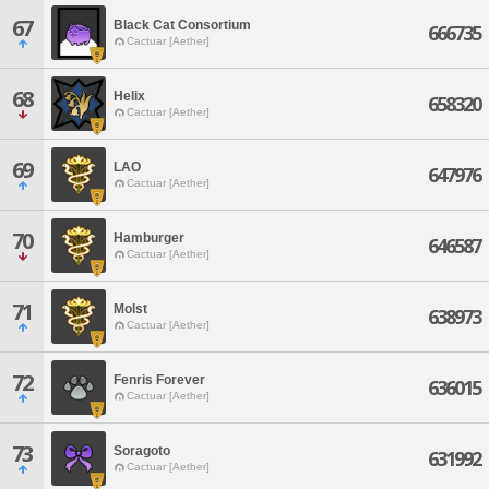
67
Black Cat Consortium
666735
Cactuar [Aether]
68
Helix
658320
Cactuar [Aether]
69
LAO
647976
Cactuar [Aether]
70
Hamburger
646587
Cactuar [Aether]
71
Molst
638973
Cactuar [Aether]
72
Fenris Forever
636015
Cactuar [Aether]
73
Soragoto
631992
Cactuar [Aether]