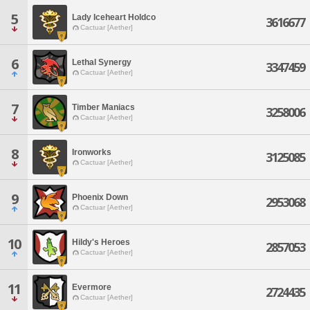
5
Lady Iceheart Holdco
3616677
Cactuar [Aether]
6
Lethal Synergy
3347459
Cactuar [Aether]
7
Timber Maniacs
3258006
Cactuar [Aether]
8
Ironworks
3125085
Cactuar [Aether]
9
Phoenix Down
2953068
Cactuar [Aether]
10
Hildy's Heroes
2857053
Cactuar [Aether]
11
Evermore
2724435
Cactuar [Aether]