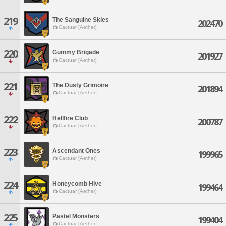
219
The Sanguine Skies
202470
Cactuar [Aether]
220
Gummy Brigade
201927
Cactuar [Aether]
221
The Dusty Grimoire
201894
Cactuar [Aether]
222
Hellfire Club
200787
Cactuar [Aether]
223
Ascendant Ones
199965
Cactuar [Aether]
224
Honeycomb Hive
199464
Cactuar [Aether]
225
Pastel Monsters
199404
Cactuar [Aether]