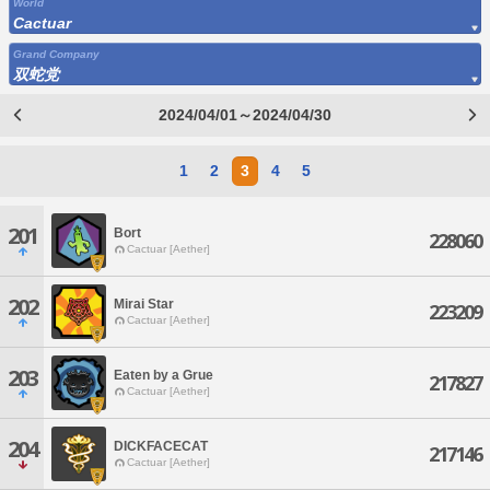
World
Cactuar
Grand Company
双蛇党
2024/04/01～2024/04/30
1
2
3
4
5
201
Bort
228060
Cactuar [Aether]
202
Mirai Star
223209
Cactuar [Aether]
203
Eaten by a Grue
217827
Cactuar [Aether]
204
DICKFACECAT
217146
Cactuar [Aether]