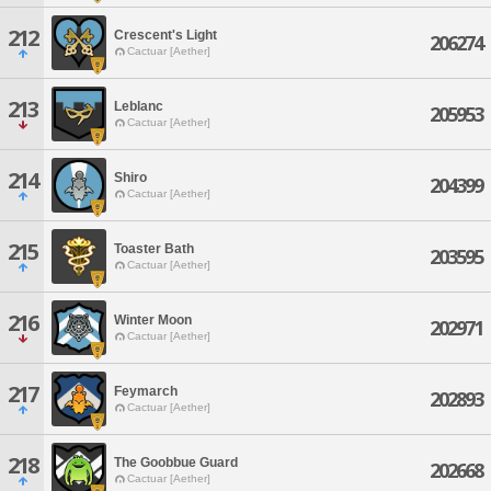
212
Crescent's Light
206274
Cactuar [Aether]
213
Leblanc
205953
Cactuar [Aether]
214
Shiro
204399
Cactuar [Aether]
215
Toaster Bath
203595
Cactuar [Aether]
216
Winter Moon
202971
Cactuar [Aether]
217
Feymarch
202893
Cactuar [Aether]
218
The Goobbue Guard
202668
Cactuar [Aether]