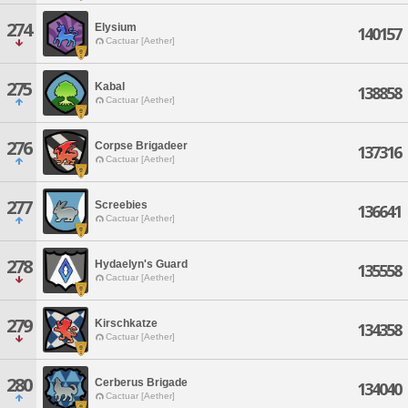
274
Elysium
140157
Cactuar [Aether]
275
Kabal
138858
Cactuar [Aether]
276
Corpse Brigadeer
137316
Cactuar [Aether]
277
Screebies
136641
Cactuar [Aether]
278
Hydaelyn's Guard
135558
Cactuar [Aether]
279
Kirschkatze
134358
Cactuar [Aether]
280
Cerberus Brigade
134040
Cactuar [Aether]