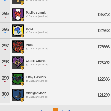
Cactuar [Aether]
295
Papilio somnia
125343
Cactuar [Aether]
296
Saga
124923
Cactuar [Aether]
297
Mafia
123666
Cactuar [Aether]
298
Catgirl Courts
123492
Cactuar [Aether]
299
FIlthy Casuals
122586
Cactuar [Aether]
300
Midnight Moon
121239
Cactuar [Aether]
1
2
3
4
5