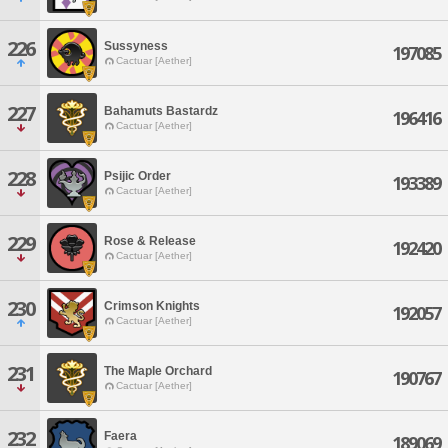
226
Sussyness
197085
Cactuar [Aether]
227
Bahamuts Bastardz
196416
Cactuar [Aether]
228
Psijic Order
193389
Cactuar [Aether]
229
Rose & Release
192420
Cactuar [Aether]
230
Crimson Knights
192057
Cactuar [Aether]
231
The Maple Orchard
190767
Cactuar [Aether]
232
Faera
189069