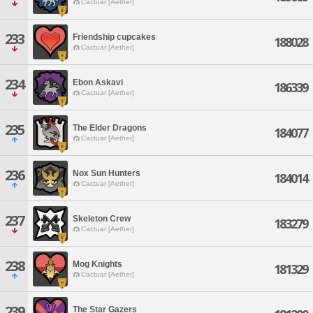
Cactuar [Aether]
233
Friendship cupcakes
188028
Cactuar [Aether]
234
Ebon Askavi
186339
Cactuar [Aether]
235
The Elder Dragons
184077
Cactuar [Aether]
236
Nox Sun Hunters
184014
Cactuar [Aether]
237
Skeleton Crew
183279
Cactuar [Aether]
238
Mog Knights
181329
Cactuar [Aether]
239
The Star Gazers