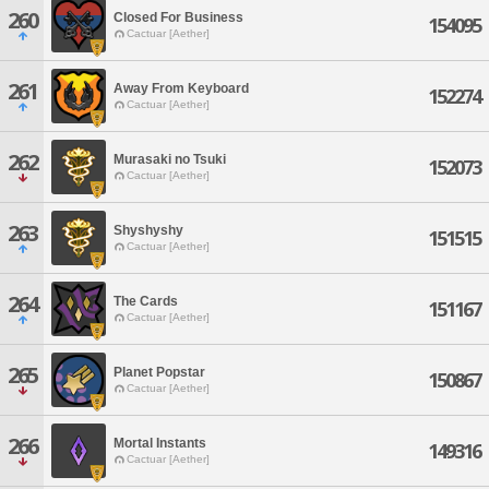
260
Closed For Business
154095
Cactuar [Aether]
261
Away From Keyboard
152274
Cactuar [Aether]
262
Murasaki no Tsuki
152073
Cactuar [Aether]
263
Shyshyshy
151515
Cactuar [Aether]
264
The Cards
151167
Cactuar [Aether]
265
Planet Popstar
150867
Cactuar [Aether]
266
Mortal Instants
149316
Cactuar [Aether]