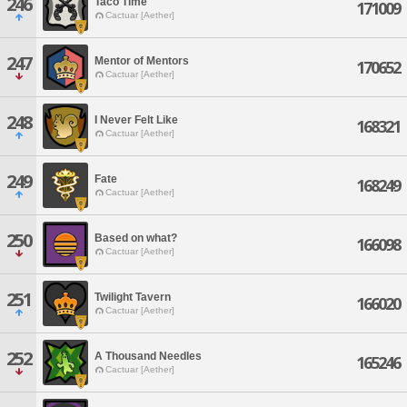
246
Taco Time
171009
Cactuar [Aether]
247
Mentor of Mentors
170652
Cactuar [Aether]
248
I Never Felt Like
168321
Cactuar [Aether]
249
Fate
168249
Cactuar [Aether]
250
Based on what?
166098
Cactuar [Aether]
251
Twilight Tavern
166020
Cactuar [Aether]
252
A Thousand Needles
165246
Cactuar [Aether]