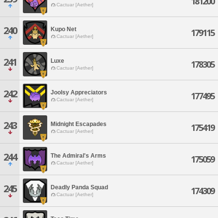
181200
Cactuar [Aether]
240
Kupo Net
179115
Cactuar [Aether]
241
Luxe
178305
Cactuar [Aether]
242
Joolsy Appreciators
177495
Cactuar [Aether]
243
Midnight Escapades
175419
Cactuar [Aether]
244
The Admiral's Arms
175059
Cactuar [Aether]
245
Deadly Panda Squad
174309
Cactuar [Aether]