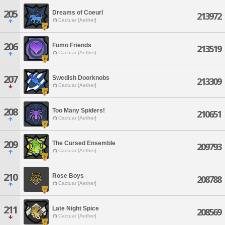
205
Dreams of Coeurl
213972
Cactuar [Aether]
206
Fumo Friends
213519
Cactuar [Aether]
207
Swedish Doorknobs
213309
Cactuar [Aether]
208
Too Many Spiders!
210651
Cactuar [Aether]
209
The Cursed Ensemble
209793
Cactuar [Aether]
210
Rose Boys
208788
Cactuar [Aether]
211
Late Night Spice
208569
Cactuar [Aether]