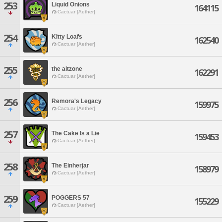
253
Liquid Onions
164115
Cactuar [Aether]
254
Kitty Loafs
162540
Cactuar [Aether]
255
the altzone
162291
Cactuar [Aether]
256
Remora's Legacy
159975
Cactuar [Aether]
257
The Cake Is a Lie
159453
Cactuar [Aether]
258
The Einherjar
158979
Cactuar [Aether]
259
POGGERS 57
155229
Cactuar [Aether]