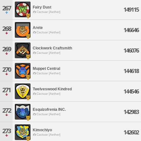
267
Fairy Dust
149115
Cactuar [Aether]
268
Arete
146646
Cactuar [Aether]
269
Clockwork Craftsmith
146076
Cactuar [Aether]
270
Muppet Central
144618
Cactuar [Aether]
271
Twelveswood Kindred
144546
Cactuar [Aether]
272
Esquizofrenia INC.
142983
Cactuar [Aether]
273
Kimochiyo
142602
Cactuar [Aether]