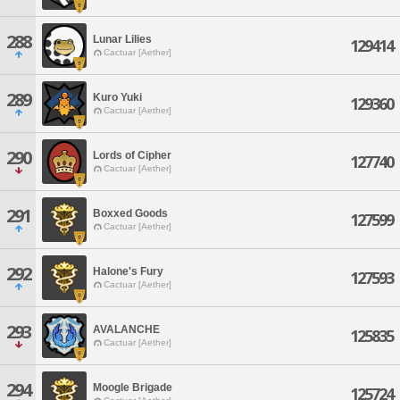
288
Lunar Lilies
129414
Cactuar [Aether]
289
Kuro Yuki
129360
Cactuar [Aether]
290
Lords of Cipher
127740
Cactuar [Aether]
291
Boxxed Goods
127599
Cactuar [Aether]
292
Halone's Fury
127593
Cactuar [Aether]
293
AVALANCHE
125835
Cactuar [Aether]
294
Moogle Brigade
125724