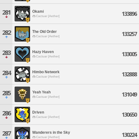
281
Okami
133896
Cactuar [Aether]
282
The Old Order
133257
Cactuar [Aether]
283
Hazy Haven
133005
Cactuar [Aether]
284
Himbo Network
132888
Cactuar [Aether]
285
Yeah Yeah
131049
Cactuar [Aether]
286
Driven
130650
Cactuar [Aether]
287
Wanderers in the Sky
130224
Cactuar [Aether]