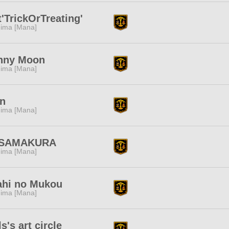
'TrickOrTreating'
ima [Mana]
nny Moon
ima [Mana]
in
ima [Mana]
SAMAKURA
ima [Mana]
ahi no Mukou
ima [Mana]
s's art circle