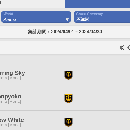
間
World
Grand Company
Anima
不滅隊
集計期間：2024/04/01～2024/04/30
rring Sky
ima [Mana]
onpyoko
ima [Mana]
ow White
ima [Mana]