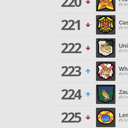
220
An
221
Cas
An
222
Uni
An
223
Whi
An
224
Za
An
225
Le
An