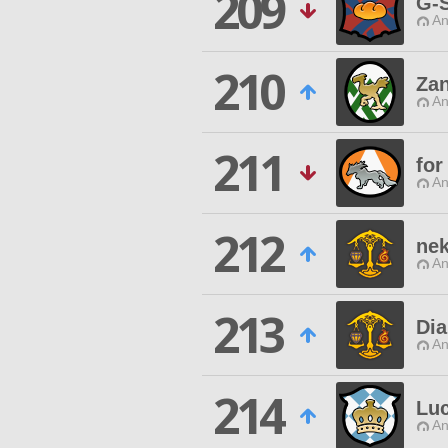
209
G-S
An
210
Za
An
211
for
An
212
ne
An
213
Di
An
214
Lu
An