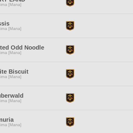
ima [Mana]
sis
ima [Mana]
ted Odd Noodle
ima [Mana]
te Biscuit
ima [Mana]
uberwald
ima [Mana]
muria
ima [Mana]