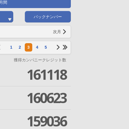
月間
バックナンバー
次月
1
2
3
4
5
獲得カンパニークレジット数
161118
160623
159036