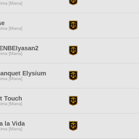
ima [Mana]
se
ima [Mana]
ENBEIyasan2
ima [Mana]
anquet Elysium
ima [Mana]
t Touch
ima [Mana]
a la Vida
ima [Mana]