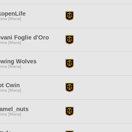
kopenLife
ima [Mana]
vani Foglie d'Oro
ima [Mana]
owing Wolves
ima [Mana]
ot Cwin
ima [Mana]
ramel_nuts
ima [Mana]