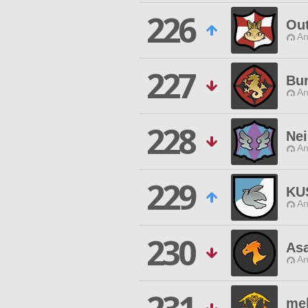
226
Out
An
227
Bu
An
228
Ne
An
229
KU
An
230
As
An
mel