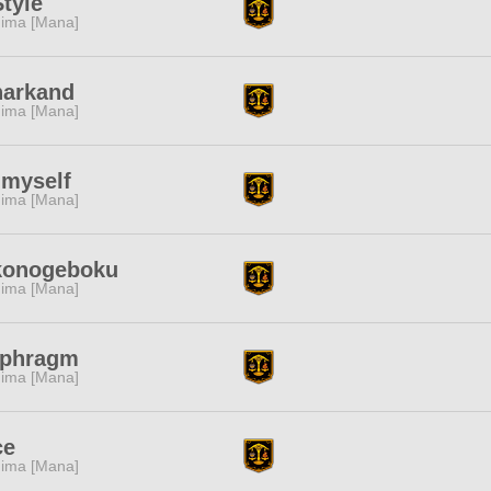
tyle
ima [Mana]
narkand
ima [Mana]
 myself
ima [Mana]
konogeboku
ima [Mana]
aphragm
ima [Mana]
ce
ima [Mana]