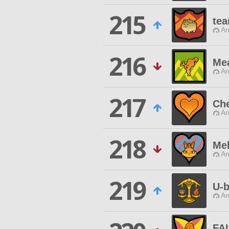
215
tea
An
216
Me
An
217
Ch
An
218
Mel
An
219
U-b
An
FA