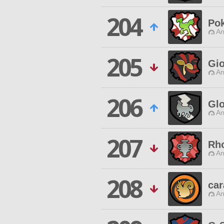
204
Po
An
205
Gio
An
206
Gl
An
207
Rh
An
208
ca
An