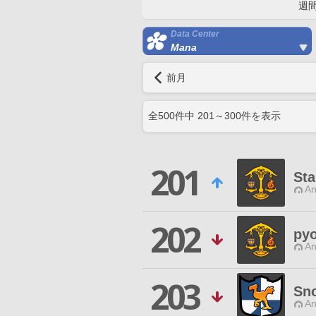
週
Data Center
Mana
前月
全
500
件中
201
～
300
件を表示
201
Sta
An
202
py
An
203
Sn
An