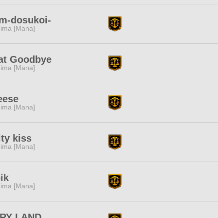
m-dosukoi-
ima [Mana]
at Goodbye
ima [Mana]
eese
ima [Mana]
ty kiss
ima [Mana]
ik
ima [Mana]
IRY LAND