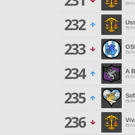
231
An
232
Us
An
233
OS
An
234
A B
An
235
Sof
An
236
Viv
An