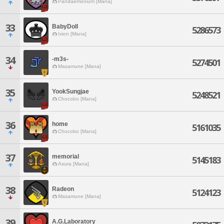
Pandaemonium [Mana]
33
BabyDoll
5286573
Ixion [Mana]
34
-m3s-
5274501
Masamune [Mana]
35
YookSungjae
5248521
Chocobo [Mana]
36
home
5161035
Chocobo [Mana]
37
memorial
5145183
Asura [Mana]
38
Radeon
5124123
Masamune [Mana]
39
A.G.Laboratory