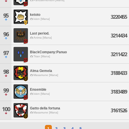
Pandaemonium [Mana]
95
ketoto
3220455
Ixion [Mana]
96
Last period.
3214434
Anima [Mana]
97
BlackCompany:Panuo
3211422
Titan [Mana]
98
Alma Gemela
3188433
Masamune [Mana]
99
Ensemble
3183489
Ixion [Mana]
100
Gatto della fortuna
3161526
Masamune [Mana]
1
2
3
4
5