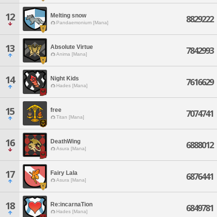
12
Melting snow
8829222
Pandaemonium [Mana]
13
Absolute Virtue
7842993
Anima [Mana]
14
Night Kids
7616629
Hades [Mana]
15
free
7074741
Titan [Mana]
16
DeathWing
6888012
Asura [Mana]
17
Fairy Lala
6876441
Asura [Mana]
18
Re:incarnaTion
6849781
Hades [Mana]