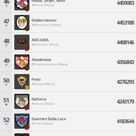
46
nuada_airget_lamh
4459083
Asura [Mana]
47
Golden beaver
4453188
Masamune [Mana]
48
ARCADIA
4408146
Chocobo [Mana]
49
Akademeia
4356843
Pandaemonium [Mana]
50
Free!
4276293
Anima [Mana]
51
GeForce
4243179
Asura [Mana]
52
Guerrieri Della Luce
4183644
Titan [Mana]