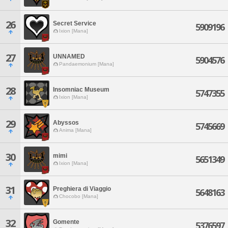
26
Secret Service
5909196
Ixion [Mana]
27
UNNAMED
5904576
Pandaemonium [Mana]
28
Insomniac Museum
5747355
Ixion [Mana]
29
Abyssos
5745669
Anima [Mana]
30
mimi
5651349
Ixion [Mana]
31
Preghiera di Viaggio
5648163
Chocobo [Mana]
32
Gomente
5376597