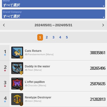
World
すべて選択
Grand Company
すべて選択
2024/05/01～2024/05/31
1
2
3
4
5
1
Cats Return
38835861
Pandaemonium [Mana]
2
Daddy in the water
28265496
Titan [Mana]
3
L'effet papillon
25876635
Chocobo [Mana]
4
Newtype Destroyer
21282813
Ixion [Mana]