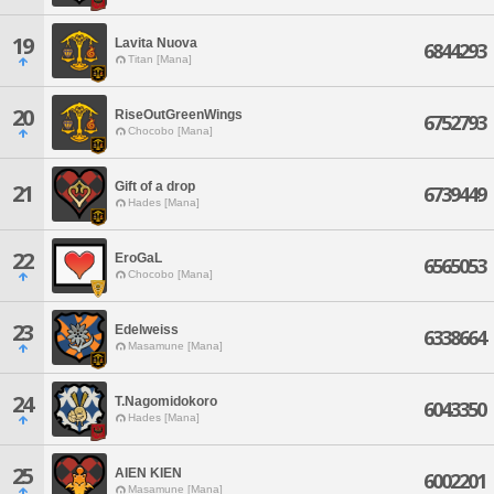
19
Lavita Nuova
6844293
Titan [Mana]
20
RiseOutGreenWings
6752793
Chocobo [Mana]
Gift of a drop
21
6739449
Hades [Mana]
22
EroGaL
6565053
Chocobo [Mana]
23
Edelweiss
6338664
Masamune [Mana]
24
T.Nagomidokoro
6043350
Hades [Mana]
25
AIEN KIEN
6002201
Masamune [Mana]