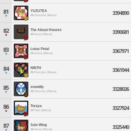
81
YUZUTEA
3394890
Chocobo [Mana]
82
The Abzan Houses
3390681
Asura [Mana]
83
Lotus Petal
3367971
Anima [Mana]
84
NINTH
3361944
Chocobo [Mana]
85
snowlily
3328026
Chocobo [Mana]
86
Toraya
3327924
Titan [Mana]
87
Solo Wing
3325440
Asura [Mana]