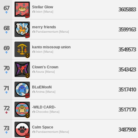
67
Stellar Glow
3605883
Ixion [Mana]
68
merry friends
3599163
Pandaemonium [Mana]
69
kanto misosoup union
3549573
Ixion [Mana]
70
Clown's Crown
3543423
Asura [Mana]
71
BLuEMooN
3517410
Anima [Mana]
72
-WILD CARD-
3517170
Chocobo [Mana]
73
Calm Space
3487908
Pandaemonium [Mana]