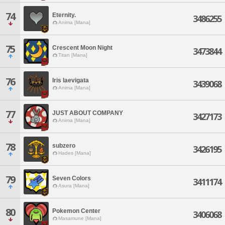
74
Eternity.
3486255
Anima [Mana]
75
Crescent Moon Night
3473844
Titan [Mana]
76
Iris laevigata
3439068
Anima [Mana]
77
JUST ABOUT COMPANY
3427173
Anima [Mana]
78
subzero
3426195
Hades [Mana]
79
Seven Colors
3411174
Asura [Mana]
80
Pokemon Center
3406068
Masamune [Mana]