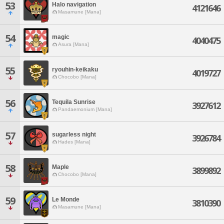
53
Halo navigation
4121646
Masamune [Mana]
54
magic
4040475
Asura [Mana]
55
ryouhin-keikaku
4019727
Chocobo [Mana]
56
Tequila Sunrise
3927612
Pandaemonium [Mana]
57
sugarless night
3926784
Hades [Mana]
58
Maple
3899892
Chocobo [Mana]
59
Le Monde
3810390
Masamune [Mana]