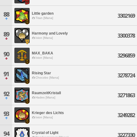
88
Little garden
3302169
Titan [Mana]
89
Harmony and Lovely
3300378
Ixion [Mana]
90
MAX_BAKA
3296859
Ixion [Mana]
91
Rising Star
3278724
Chocobo [Mana]
92
RaumzeitKristall
3271863
Hades [Mana]
93
Krieger des Lichts
3249282
Ixion [Mana]
94
Crystal of Light
3227330