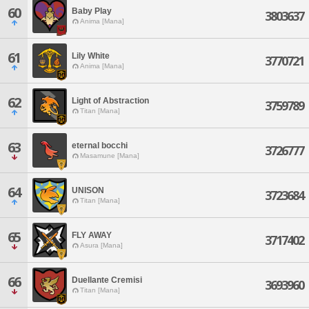
60
Baby Play
3803637
Anima [Mana]
61
Lily White
3770721
Anima [Mana]
62
Light of Abstraction
3759789
Titan [Mana]
63
eternal bocchi
3726777
Masamune [Mana]
64
UNISON
3723684
Titan [Mana]
65
FLY AWAY
3717402
Asura [Mana]
66
Duellante Cremisi
3693960
Titan [Mana]