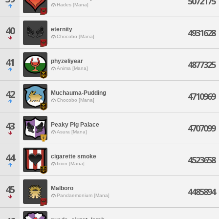
5072175
Hades [Mana]
40
eternity
4931628
Chocobo [Mana]
41
phyzeliyear
4877325
Anima [Mana]
42
Muchauma-Pudding
4710969
Chocobo [Mana]
43
Peaky Pig Palace
4707099
Asura [Mana]
44
cigarette smoke
4523658
Ixion [Mana]
45
Malboro
4485894
Pandaemonium [Mana]