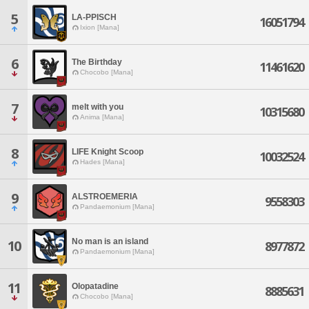
5
LA-PPISCH
16051794
Ixion [Mana]
6
The Birthday
11461620
Chocobo [Mana]
7
melt with you
10315680
Anima [Mana]
8
LIFE Knight Scoop
10032524
Hades [Mana]
9
ALSTROEMERIA
9558303
Pandaemonium [Mana]
No man is an island
10
8977872
Pandaemonium [Mana]
11
Olopatadine
8885631
Chocobo [Mana]