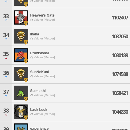
Valefor [Meteor]
33
Heaven's Gate
1102407
Valefor [Meteor]
34
inaka
1087050
Valefor [Meteor]
35
Provisional
1080189
Valefor [Meteor]
36
SunNoKuni
1074588
Valefor [Meteor]
37
Su meshi
1058421
Valefor [Meteor]
38
Lack Luck
1044330
Valefor [Meteor]
39
experience