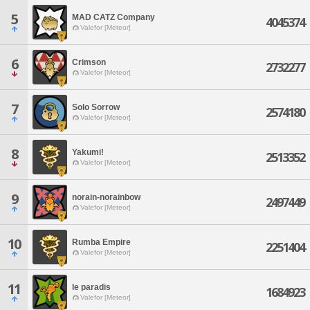
5
MAD CATZ Company
4045374
Valefor [Meteor]
6
Crimson
2732277
Valefor [Meteor]
7
Solo Sorrow
2574180
Valefor [Meteor]
8
Yakumi!
2513352
Valefor [Meteor]
9
norain-norainbow
2497449
Valefor [Meteor]
10
Rumba Empire
2251404
Valefor [Meteor]
11
le paradis
1684923
Valefor [Meteor]