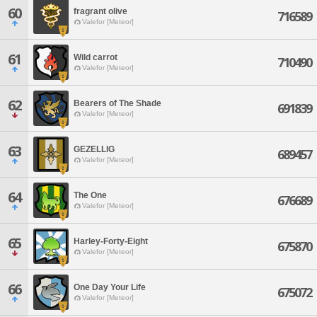
60
fragrant olive
716589
Valefor [Meteor]
61
Wild carrot
710490
Valefor [Meteor]
62
Bearers of The Shade
691839
Valefor [Meteor]
63
GEZELLIG
689457
Valefor [Meteor]
64
The One
676689
Valefor [Meteor]
65
Harley-Forty-Eight
675870
Valefor [Meteor]
66
One Day Your Life
675072
Valefor [Meteor]