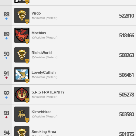
88
Virgo
522810
Valefor [Meteor]
89
Moebius
518466
Valefor [Meteor]
90
RichuWorld
508263
Valefor [Meteor]
91
LovelyCatfish
506451
Valefor [Meteor]
92
S.R.S FRATERNITY
505278
Valefor [Meteor]
93
Kirschblute
503580
Valefor [Meteor]
94
Smoking Area
501975