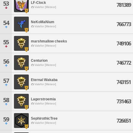
53
LF-Clock
781389
Valefor [Meteor]
54
NeKoMaNium
766773
Valefor [Meteor]
55
marshmallow cheeks
749106
Valefor [Meteor]
56
Centurion
746772
Valefor [Meteor]
57
Eternal Wakaba
743151
Valefor [Meteor]
58
Lagerstroemia
731463
Valefor [Meteor]
59
SephirothicTree
726651
Valefor [Meteor]