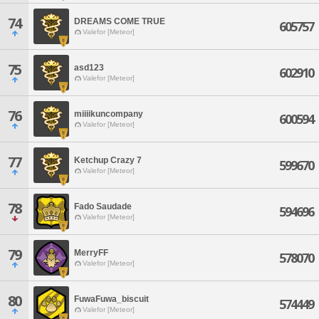
74
DREAMS COME TRUE
605757
Valefor [Meteor]
75
asd123
602910
Valefor [Meteor]
76
miiiikuncompany
600594
Valefor [Meteor]
77
Ketchup Crazy 7
599670
Valefor [Meteor]
78
Fado Saudade
594696
Valefor [Meteor]
79
MerryFF
578070
Valefor [Meteor]
80
FuwaFuwa_biscuit
574449
Valefor [Meteor]