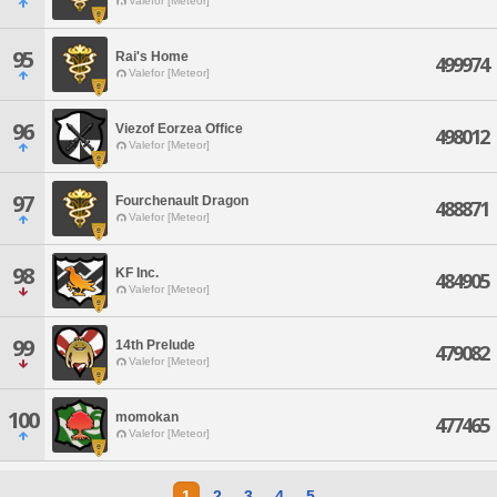
Valefor [Meteor]
95
Rai's Home
499974
Valefor [Meteor]
96
Viezof Eorzea Office
498012
Valefor [Meteor]
97
Fourchenault Dragon
488871
Valefor [Meteor]
98
KF Inc.
484905
Valefor [Meteor]
99
14th Prelude
479082
Valefor [Meteor]
100
momokan
477465
Valefor [Meteor]
1
2
3
4
5