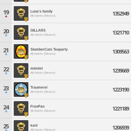
19
Luna's family
1352949
Valefor [Meteor]
20
GILLARS
1321710
Valefor [Meteor]
21
SlumberCats Teaparty
1309563
Valefor [Meteor]
22
mimimi
1239669
Valefor [Meteor]
23
Traumerei
1223190
Valefor [Meteor]
24
FranPan
1221189
Valefor [Meteor]
25
kani
1206939
Valefor [Meteor]