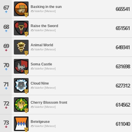
67
Basking in the sun
665541
Valefor [Meteor]
68
Raise the Sword
651561
Valefor [Meteor]
69
Animal World
649341
Valefor [Meteor]
70
Soma Castle
631698
Valefor [Meteor]
71
Cloud Nine
627312
Valefor [Meteor]
72
Cherry Blossom front
614562
Valefor [Meteor]
73
Betelgeuse
611040
Valefor [Meteor]