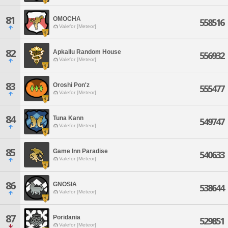
81
OMOCHA
558516
Valefor [Meteor]
82
Apkallu Random House
556932
Valefor [Meteor]
83
Oroshi Pon'z
555477
Valefor [Meteor]
84
Tuna Kann
549747
Valefor [Meteor]
85
Game Inn Paradise
540633
Valefor [Meteor]
86
GNOSIA
538644
Valefor [Meteor]
87
Poridania
529851
Valefor [Meteor]