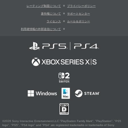
レーティング制度について
プライバシーポリシー
著作権について
サポートセンター
ライセンス
ルール＆ポリシー
利用者情報の外部送信について
©2026 Sony Interactive Entertainment LLC."PlayStation Family Mark", "PlayStation", "PS5
logo", "PS5", "PS4 logo" and "PS4" are registered trademarks or trademarks of Sony