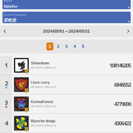
World
Valefor
Grand Company
双蛇党
2024/05/01～2024/05/31
1
2
3
4
5
Shinedown
1
108146205
Valefor [Meteor]
2
I love curry
6846552
Valefor [Meteor]
3
KannaKamui
4779690
Valefor [Meteor]
Blanche Neige
4
4306422
Valefor [Meteor]