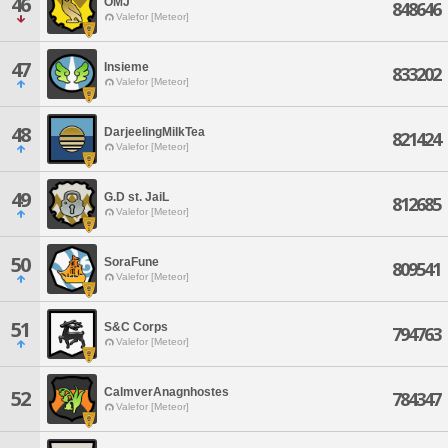
46
OMJ
848646
Valefor [Meteor]
47
Insieme
833202
Valefor [Meteor]
48
DarjeelingMilkTea
821424
Valefor [Meteor]
49
G.D st. JaiL
812685
Valefor [Meteor]
50
SoraFune
809541
Valefor [Meteor]
51
S&C Corps
794763
Valefor [Meteor]
CalmverAnagnhostes
52
784347
Valefor [Meteor]