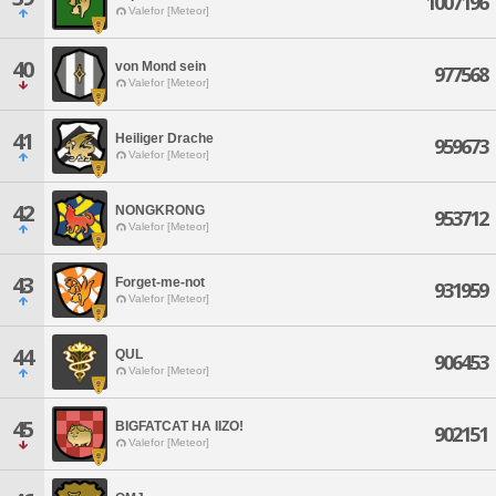
1007196
Valefor [Meteor]
40
von Mond sein
977568
Valefor [Meteor]
41
Heiliger Drache
959673
Valefor [Meteor]
42
NONGKRONG
953712
Valefor [Meteor]
43
Forget-me-not
931959
Valefor [Meteor]
44
QUL
906453
Valefor [Meteor]
45
BIGFATCAT HA IIZO!
902151
Valefor [Meteor]