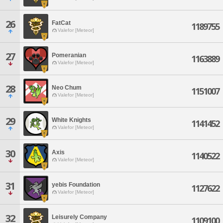
26
FatCat
1189755
Valefor [Meteor]
27
Pomeranian
1163889
Valefor [Meteor]
28
Neo Chum
1151007
Valefor [Meteor]
29
White Knights
1141452
Valefor [Meteor]
30
Axis
1140522
Valefor [Meteor]
31
yebis Foundation
1127622
Valefor [Meteor]
32
Leisurely Company
1109100