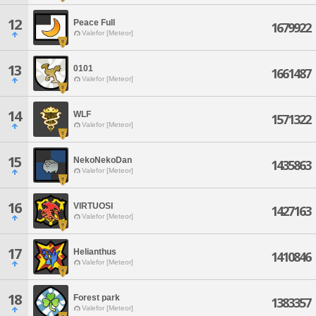
12
Peace Full
1679922
Valefor [Meteor]
13
0101
1661487
Valefor [Meteor]
14
WLF
1571322
Valefor [Meteor]
15
NekoNekoDan
1435863
Valefor [Meteor]
16
VIRTUOSI
1427163
Valefor [Meteor]
17
Helianthus
1410846
Valefor [Meteor]
18
Forest park
1383357
Valefor [Meteor]