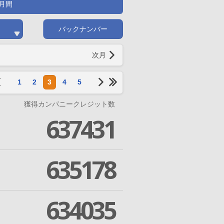
月間
バックナンバー
次月
1
2
3
4
5
獲得カンパニークレジット数
637431
635178
634035