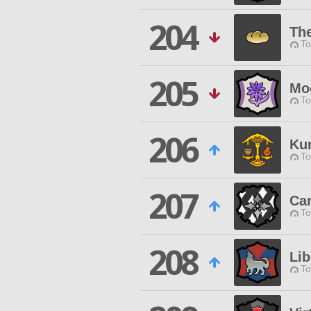
204
Th
To
205
Mo
To
206
Kur
To
207
Ca
To
208
Lib
To