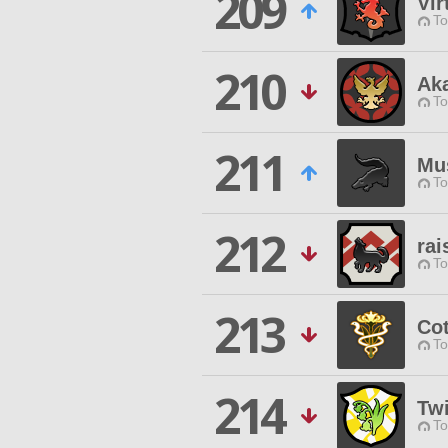
209
Vir
To
210
Aka
To
211
Mu
To
212
rai
To
213
Co
To
214
Twi
To