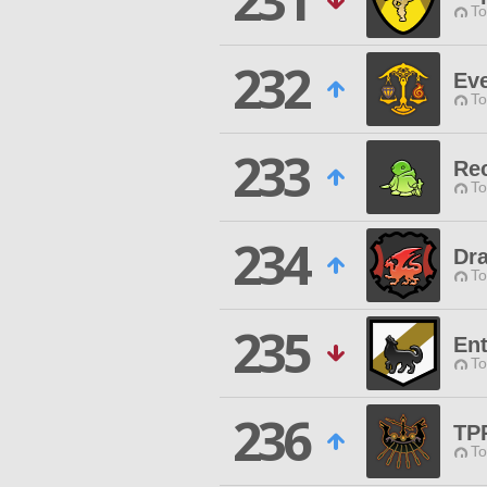
231
To
232
Ev
To
233
Rec
To
234
Dra
To
235
Ent
To
236
TP
To