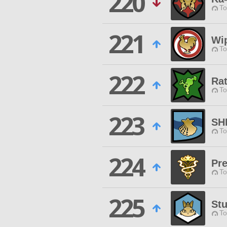
220
To
221
Wi
To
222
Ra
To
223
SH
To
224
Pre
To
225
Stu
To