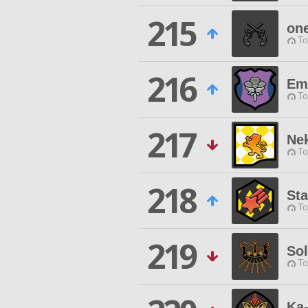
215
one
To
216
Em
To
217
Ne
To
218
Sta
To
219
Sol
To
Ka-