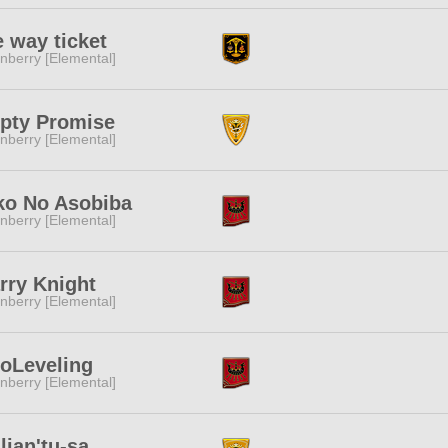
 way ticket
nberry [Elemental]
pty Promise
nberry [Elemental]
ko No Asobiba
nberry [Elemental]
rry Knight
nberry [Elemental]
oLeveling
nberry [Elemental]
lian'tu-sa