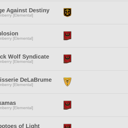
e Against Destiny
nberry [Elemental]
plosion
nberry [Elemental]
ck Wolf Syndicate
nberry [Elemental]
tisserie DeLaBrume
nberry [Elemental]
kamas
nberry [Elemental]
otoes of Light