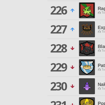
226
Rag
To
227
Ex
To
228
Bla
To
229
Pa
To
230
Na
To
Pop