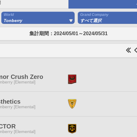
間
World
Grand Company
Tonberry
すべて選択
集計期間：2024/05/01～2024/05/31
mor Crush Zero
nberry [Elemental]
thetics
nberry [Elemental]
CTOR
nberry [Elemental]