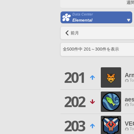
週
Data Center
Elemental
前月
全
500
件中
201
～
300
件を表示
201
Ar
To
202
aes
To
203
VE
To