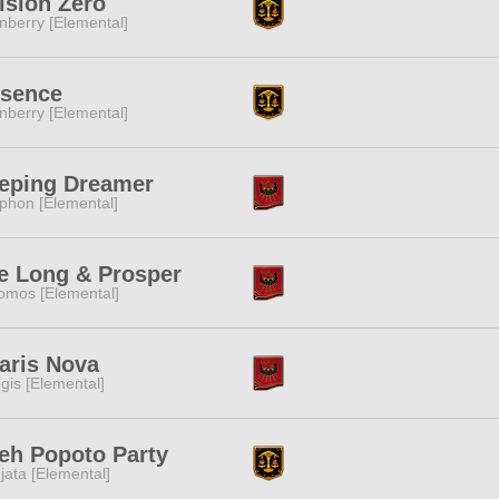
ision Zero
nberry [Elemental]
esence
nberry [Elemental]
eping Dreamer
phon [Elemental]
e Long & Prosper
omos [Elemental]
aris Nova
gis [Elemental]
eh Popoto Party
jata [Elemental]