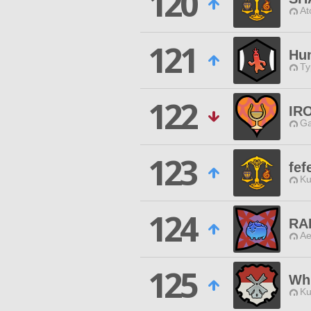
120
At
121
Hu
Ty
122
IR
Ga
123
fef
Ku
124
RA
Ae
125
Wh
Ku