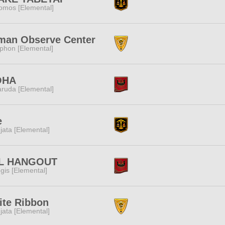
omos [Elemental]
man Observe Center
phon [Elemental]
OHA
ruda [Elemental]
e
jata [Elemental]
L HANGOUT
gis [Elemental]
ite Ribbon
jata [Elemental]