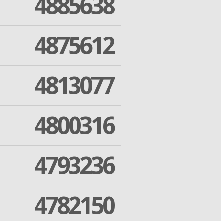
4885638
4875612
4813077
4800316
4793236
4782150