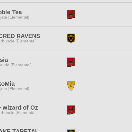
ble Tea
jata [Elemental]
CRED RAVENS
rbuncle [Elemental]
sia
ruda [Elemental]
koMia
jata [Elemental]
 wizard of Oz
rbuncle [Elemental]
AKE TABETAI