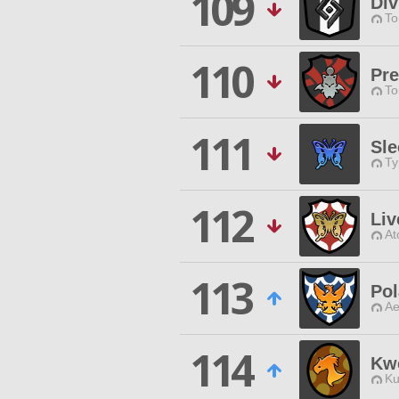
109
Div
To
110
Pr
To
111
Sle
Ty
112
Liv
At
113
Pol
Ae
114
Kw
Ku