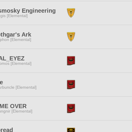
smosky Engineering
gis [Elemental]
thgar's Ark
phon [Elemental]
AL_EYEZ
omos [Elemental]
e
rbuncle [Elemental]
ME OVER
ngnir [Elemental]
bread