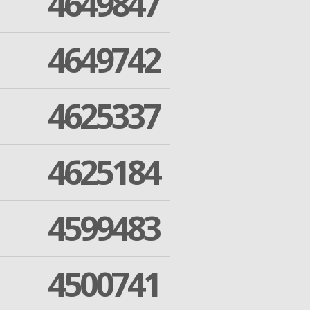
4649847
4649742
4625337
4625184
4599483
4500741