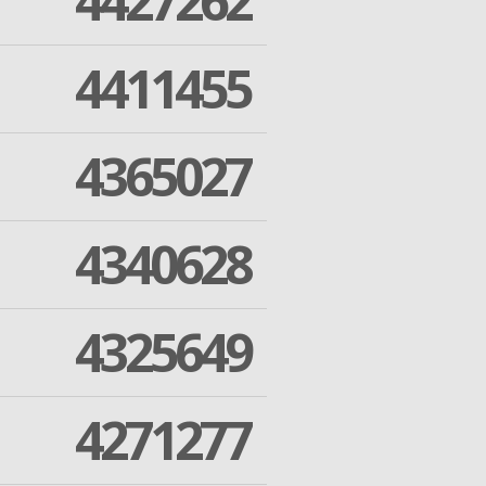
4427262
4411455
4365027
4340628
4325649
4271277