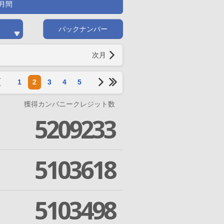
月間
バックナンバー
次月
1
2
3
4
5
獲得カンパニークレジット数
5209233
5103618
5103498