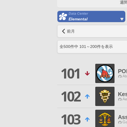
週
Data Center
Elemental
前月
全
500
件中
101
～
200
件を表示
101
PO
At
102
Kes
Ae
103
As
Ga