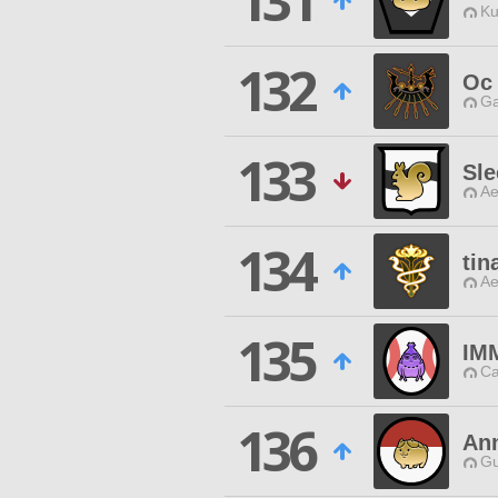
131
Ku
132
Oc
Ga
133
Sle
Ae
134
tin
Ae
135
IM
Ca
136
An
Gu