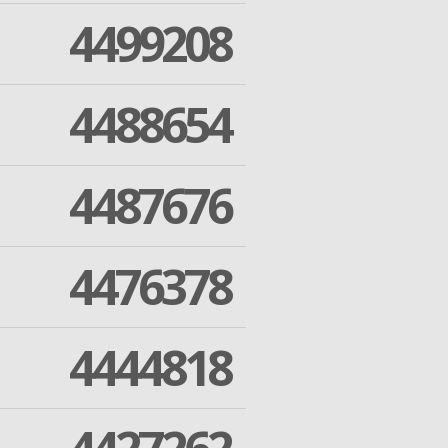
4499208
4488654
4487676
4476378
4444818