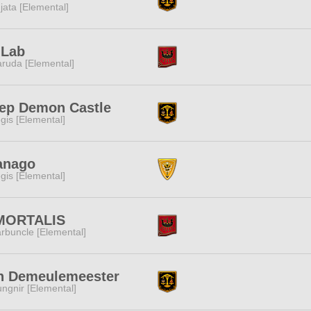
jata [Elemental]
 Lab
ruda [Elemental]
ep Demon Castle
gis [Elemental]
anago
gis [Elemental]
MORTALIS
rbuncle [Elemental]
n Demeulemeester
ngnir [Elemental]