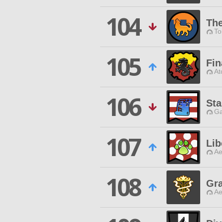
104
Th
To
105
Fin
At
106
Sta
Ga
107
Lib
Ae
108
Gr
Ae