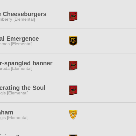
e Cheeseburgers
nberry [Elemental]
al Emergence
omos [Elemental]
r-spangled banner
ruda [Elemental]
erating the Soul
gis [Elemental]
aham
gis [Elemental]