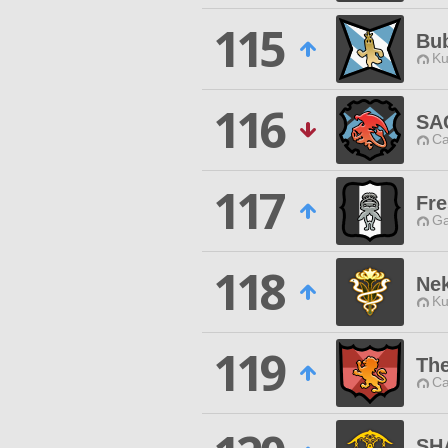
115
Bub
Ku
116
SA
Ca
117
Fre
Ga
118
Ne
Ku
119
The
Ca
SH