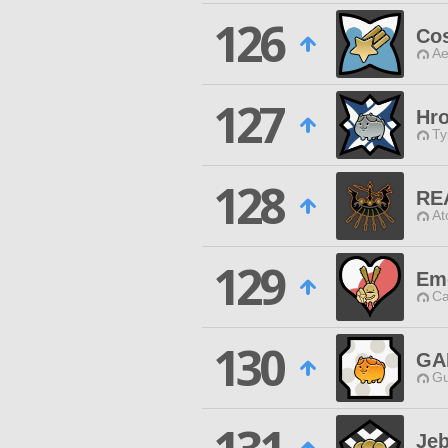
126
Co
Ae
127
Hro
Ty
128
RE
At
129
Em
Ca
130
GA
Gu
Je