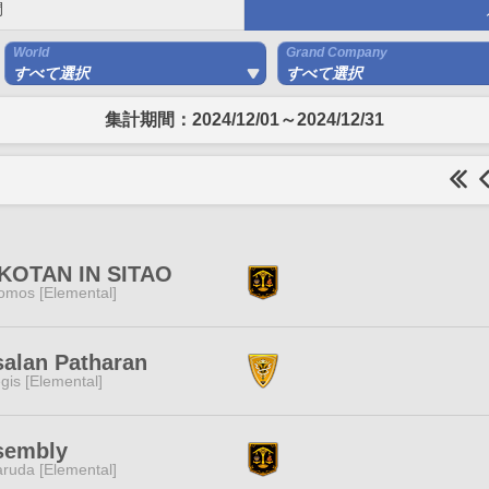
間
World
Grand Company
すべて選択
すべて選択
集計期間：2024/12/01～2024/12/31
KOTAN IN SITAO
omos [Elemental]
alan Patharan
gis [Elemental]
sembly
ruda [Elemental]