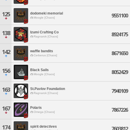
125
dodomeki memorial
9551100
Moogle [Chaos]
138
Izumi Crafting Co
8924175
Ragnarok [Chaos]
142
waffle bandits
8671650
Cerberus [Chaos]
156
Black Sails
8052429
Moogle [Chaos]
163
St.Pavlov Foundation
7940109
Ragnarok [Chaos]
167
Polaris
7867226
Omega [Chaos]
174
spirit detectives
7603812