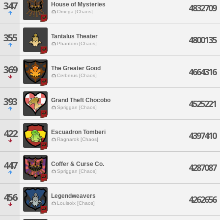
347
House of Mysteries
4832709
Omega [Chaos]
355
Tantalus Theater
4800135
Phantom [Chaos]
369
The Greater Good
4664316
Cerberus [Chaos]
393
Grand Theft Chocobo
4525221
Spriggan [Chaos]
422
Escuadron Tomberi
4397410
Ragnarok [Chaos]
447
Coffer & Curse Co.
4287087
Spriggan [Chaos]
456
Legendweavers
4262656
Louisoix [Chaos]