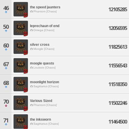
46
the speed jaunters
12105285
Phantom [Chaos]
50
leprechaun of end
12056595
Omega [Chaos]
60
silver cross
11825613
Moogle [Chaos]
67
moogle quests
11556543
Louisoix [Chaos]
68
moonlight horizon
11518350
Sagittarius [Chaos]
70
Various Sized
11502246
Phantom [Chaos]
71
the inksworn
11464500
Sagittarius [Chaos]