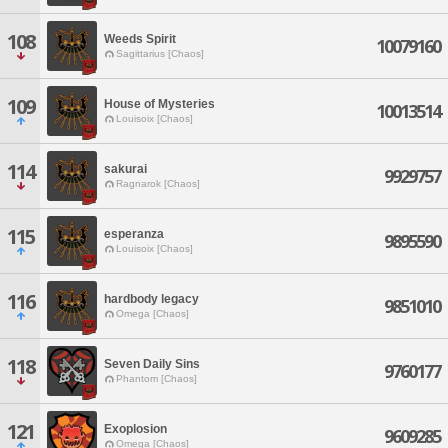
108
Weeds Spirit
10079160
Sagittarius [Chaos]
109
House of Mysteries
10013514
Louisoix [Chaos]
114
sakurai
9929757
Ragnarok [Chaos]
115
esperanza
9895590
Louisoix [Chaos]
116
hardbody legacy
9851010
Omega [Chaos]
118
Seven Daily Sins
9760177
Phantom [Chaos]
121
Exoplosion
9609285
Omega [Chaos]