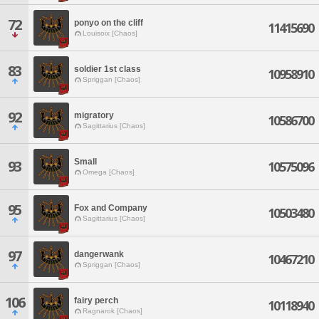
72
ponyo on the cliff
11415690
Louisoix [Chaos]
83
soldier 1st class
10958910
Spriggan [Chaos]
92
migratory
10586700
Sagittarius [Chaos]
Small
93
10575096
Omega [Chaos]
95
Fox and Company
10503480
Sagittarius [Chaos]
97
dangerwank
10467210
Spriggan [Chaos]
106
fairy perch
10118940
Ragnarok [Chaos]