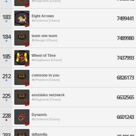
Ragnarok [Chaos]
183
Eight Arrows
7499441
Cerberus [Chaos]
184
team one team
7489980
Moogle [Chaos]
185
Wheel of Time
7437993
Sagittarius [Chaos]
212
comeone to you
6826173
Phantom [Chaos]
225
asoziales netzwerk
6632565
Ragnarok [Chaos]
228
Dynamis
6601243
Cerberus [Chaos]
233
ddfamilia