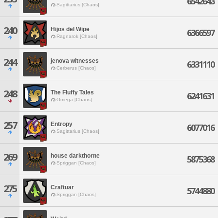
6542643
Sagittarius [Chaos]
240
Hijos del Wipe
6366597
Ragnarok [Chaos]
244
jenova witnesses
6331110
Cerberus [Chaos]
248
The Fluffy Tales
6241631
Omega [Chaos]
257
Entropy
6077016
Sagittarius [Chaos]
269
house darkthorne
5875368
Spriggan [Chaos]
275
Craftuar
5744880
Spriggan [Chaos]