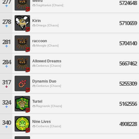
277
Weird
5724648
Sagittarius [Chaos]
278
Kirin
5710659
Omega [Chaos]
281
raccoon
5704140
Moogle [Chaos]
284
Allowed Dreams
5667462
Cerberus [Chaos]
317
Dynamis Duo
5255309
Cerberus [Chaos]
324
Turtel
5162556
Ragnarok [Chaos]
340
Nine Lives
4908228
Cerberus [Chaos]