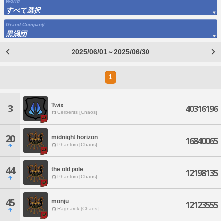
World
すべて選択
Grand Company
黒渦団
2025/06/01～2025/06/30
1
Twix
3
40316196
Cerberus [Chaos]
20
midnight horizon
16840065
Phantom [Chaos]
44
the old pole
12198135
Phantom [Chaos]
45
monju
12123555
Ragnarok [Chaos]