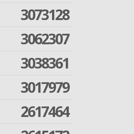
3073128
3062307
3038361
3017979
2617464