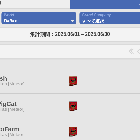
間
World
Grand Company
Belias
すべて選択
集計期間：2025/06/01～2025/06/30
esh
lias [Meteor]
igCat
lias [Meteor]
piFarm
lias [Meteor]