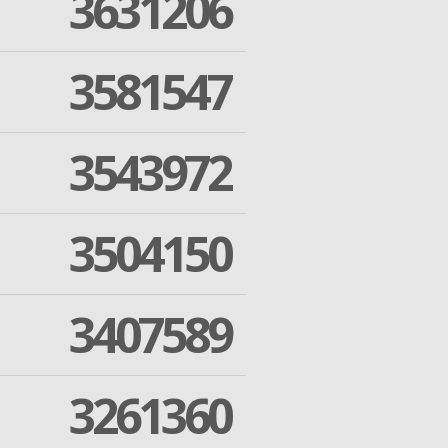
3631206
3581547
3543972
3504150
3407589
3261360