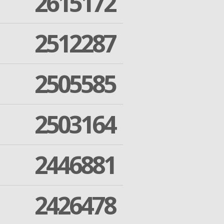
2615172
2512287
2505585
2503164
2446881
2426478