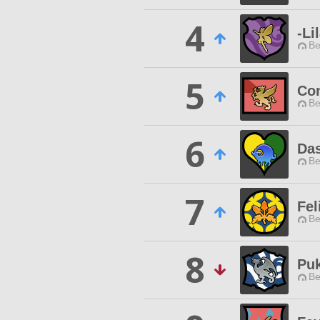
4
-Li
Be
5
Con
Be
6
Das
Be
7
Fel
Be
8
Pu
Be