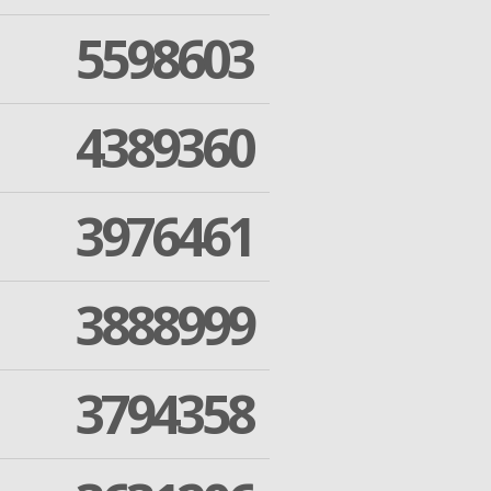
5598603
4389360
3976461
3888999
3794358