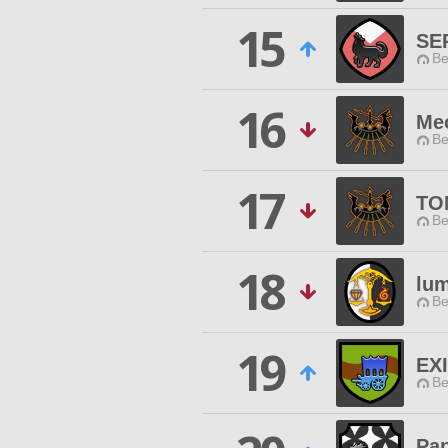
15
SE
Be
16
Me
Be
17
TO
Be
18
lum
Be
19
EX
Be
Pap