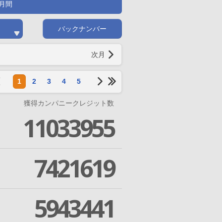
月間
バックナンバー
次月
1
2
3
4
5
獲得カンパニークレジット数
11033955
7421619
5943441