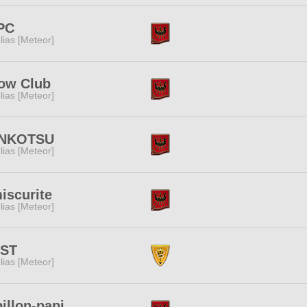
PC
lias [Meteor]
ow Club
lias [Meteor]
NKOTSU
lias [Meteor]
iscurite
lias [Meteor]
IST
lias [Meteor]
illon-papi