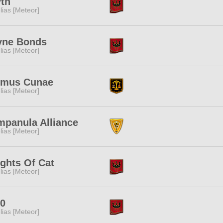
th
lias [Meteor]
yne Bonds
lias [Meteor]
imus Cunae
lias [Meteor]
panula Alliance
lias [Meteor]
ghts Of Cat
lias [Meteor]
.0
lias [Meteor]