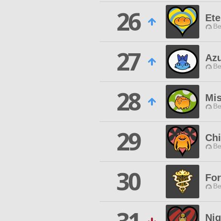
26
Ete
Be
27
Az
Be
28
Mi
Be
29
Chi
Be
30
For
Be
Nig