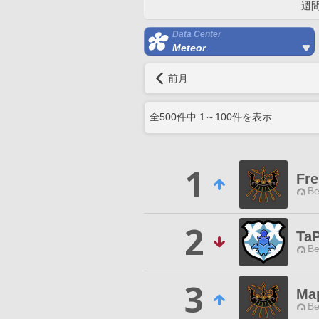
週
Data Center
Meteor
前月
全
500
件中
1
～
100
件を表示
1
Fr
Be
2
TaP
Be
3
Ma
Be