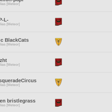
lias [Meteor]
P-L-
lias [Meteor]
ic BlackCats
lias [Meteor]
zht
lias [Meteor]
squeradeCircus
lias [Meteor]
en bristlegrass
lias [Meteor]