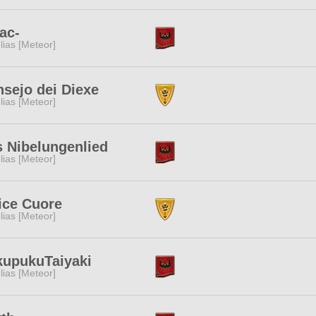
lac-
lias [Meteor]
sejo dei Diexe
lias [Meteor]
 Nibelungenlied
lias [Meteor]
ice Cuore
lias [Meteor]
kupukuTaiyaki
lias [Meteor]