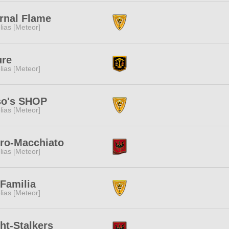
rnal Flame
lias [Meteor]
ure
lias [Meteor]
so's SHOP
lias [Meteor]
ro-Macchiato
lias [Meteor]
Familia
lias [Meteor]
ht-Stalkers