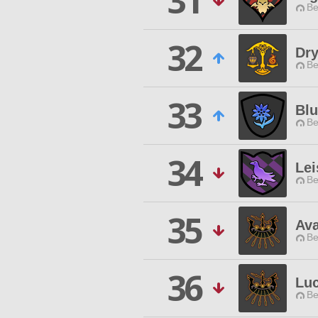
31
Be
32
Dry
Be
33
Bl
Be
34
Lei
Be
35
Av
Be
36
Luc
Be