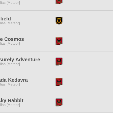
lias [Meteor]
field
lias [Meteor]
ue Cosmos
lias [Meteor]
surely Adventure
lias [Meteor]
ada Kedavra
lias [Meteor]
ky Rabbit
lias [Meteor]