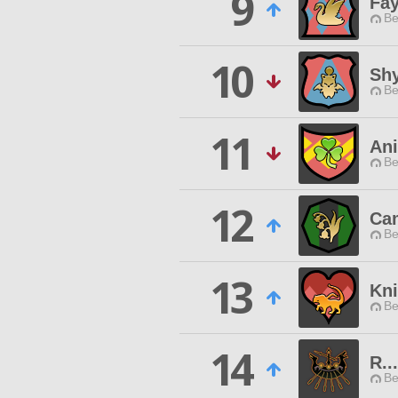
9
Fay
Be
10
Sh
Be
11
An
Be
12
Cam
Be
13
Kni
Be
14
R..
Be