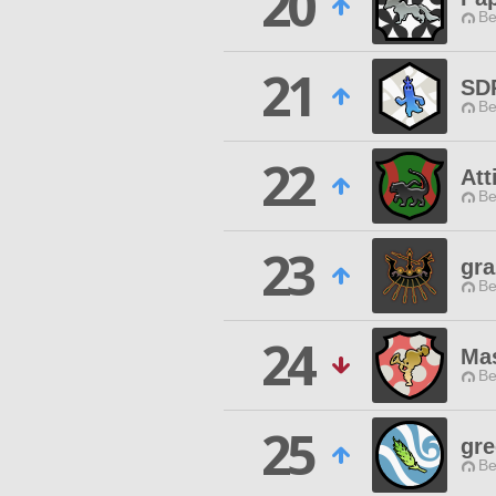
20
Be
21
SD
Be
22
Att
Be
23
gra
Be
24
Ma
Be
25
gre
Be