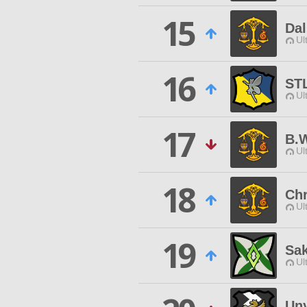
15
Da
Ul
16
ST
Ul
17
B.
Ul
18
Chr
Ul
19
Sa
Ul
Uny