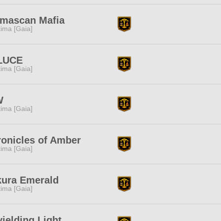
lmascan Mafia
tima [Gaia]
LUCE
tima [Gaia]
W
tima [Gaia]
onicles of Amber
tima [Gaia]
kura Emerald
tima [Gaia]
ielding Light