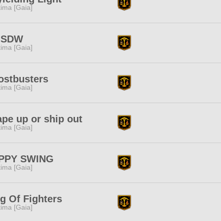
tima [Gaia]
SDW
tima [Gaia]
ostbusters
tima [Gaia]
pe up or ship out
tima [Gaia]
PPY SWING
tima [Gaia]
g Of Fighters
tima [Gaia]