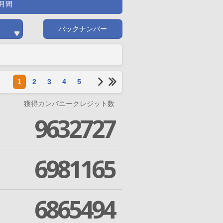
月間
バックナンバー
1
2
3
4
5
獲得カンパニークレジット数
9632727
6981165
6865494