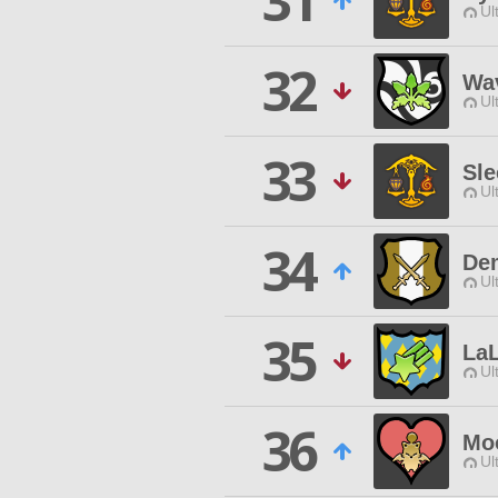
31
Ul
32
Wav
Ul
33
Sle
Ul
34
De
Ul
35
LaL
Ul
36
Mo
Ul