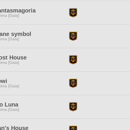
antasmagoria
tima [Gaia]
cane symbol
tima [Gaia]
ost House
tima [Gaia]
owi
tima [Gaia]
o Luna
tima [Gaia]
an's House