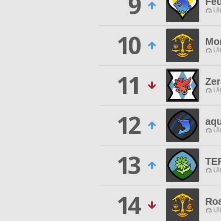
9
Feu
Ul
10
Mo
Ul
11
Zer
Ul
12
aq
Ul
13
TE
Ul
14
Roa
Ul