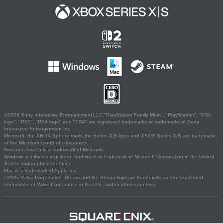
©2026 Sony Interactive Entertainment LLC."PlayStation Family Mark", "PlayStation", "PS5
logo", "PS5", "PS4 logo" and "PS4" are registered trademarks or trademarks of Sony
Interactive Entertainment Inc.
Microsoft, the XBOX Sphere mark, the Series X|S logo and XBOX Series X|S are trademarks
of the Microsoft group of companies.
Nintendo Switch is a trademark of Nintendo.
Windows is either a registered trademark or trademark of Microsoft Corporation in the United
States and/or other countries.
Mac is a trademark of Apple Inc.
©2026 Valve Corporation. Steam and the Steam logo are trademarks and/or registered
trademarks of Valve Corporation in the U.S. and/or other countries.