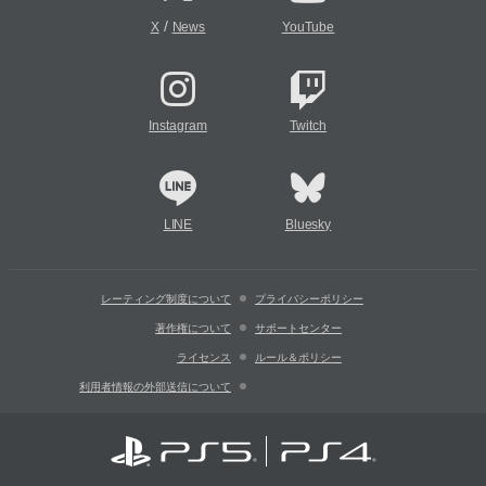
/
X
News
YouTube
Instagram
Twitch
LINE
Bluesky
レーティング制度について
プライバシーポリシー
著作権について
サポートセンター
ライセンス
ルール＆ポリシー
利用者情報の外部送信について