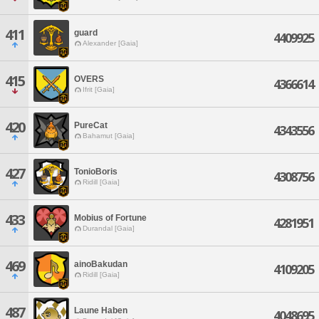
411
guard
4409925
Alexander [Gaia]
415
OVERS
4366614
Ifrit [Gaia]
420
PureCat
4343556
Bahamut [Gaia]
427
TonioBoris
4308756
Ridill [Gaia]
433
Mobius of Fortune
4281951
Durandal [Gaia]
469
ainoBakudan
4109205
Ridill [Gaia]
487
Laune Haben
4048695