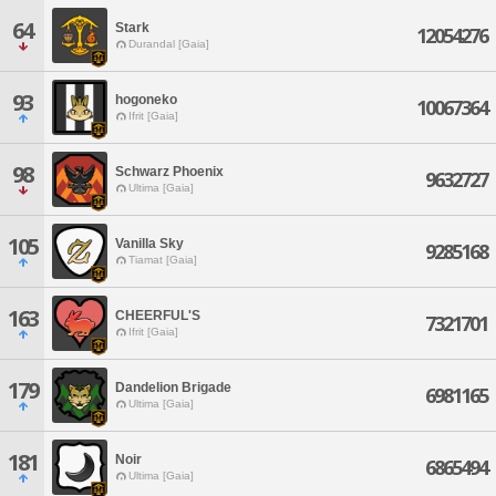
64
Stark
12054276
Durandal [Gaia]
93
hogoneko
10067364
Ifrit [Gaia]
98
Schwarz Phoenix
9632727
Ultima [Gaia]
105
Vanilla Sky
9285168
Tiamat [Gaia]
163
CHEERFUL'S
7321701
Ifrit [Gaia]
179
Dandelion Brigade
6981165
Ultima [Gaia]
181
Noir
6865494
Ultima [Gaia]