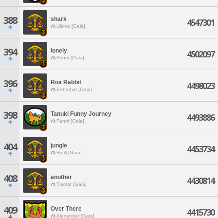
388
shark
4547301
Ultima [Gaia]
394
lonely
4502097
Fenrir [Gaia]
396
Roa Rabbit
4498023
Bahamut [Gaia]
398
Tanuki Funny Journey
4493886
Fenrir [Gaia]
404
jungle
4453734
Ridill [Gaia]
408
another
4430814
Tiamat [Gaia]
409
Over There
4415730
Alexander [Gaia]