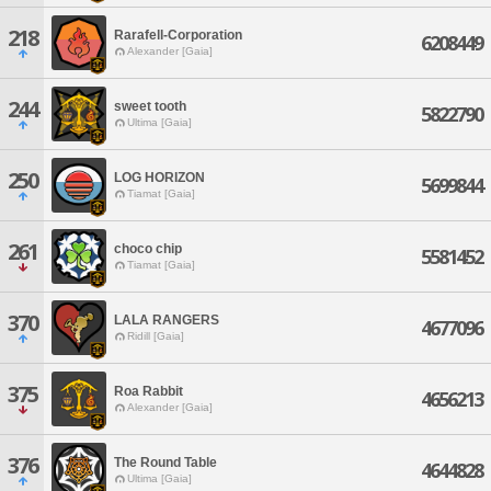
218
Rarafell-Corporation
6208449
Alexander [Gaia]
244
sweet tooth
5822790
Ultima [Gaia]
250
LOG HORIZON
5699844
Tiamat [Gaia]
261
choco chip
5581452
Tiamat [Gaia]
370
LALA RANGERS
4677096
Ridill [Gaia]
375
Roa Rabbit
4656213
Alexander [Gaia]
376
The Round Table
4644828
Ultima [Gaia]