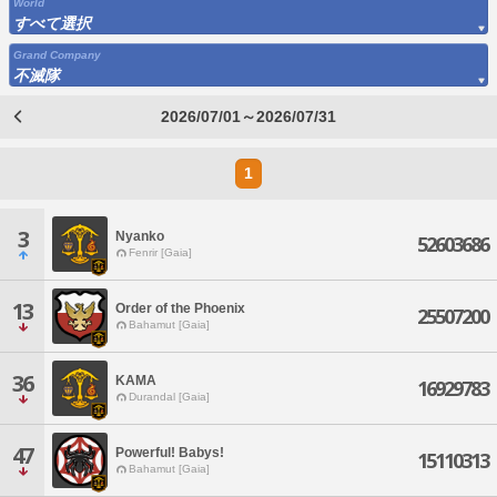
World
すべて選択
Grand Company
不滅隊
2026/07/01～2026/07/31
1
3
Nyanko
52603686
Fenrir [Gaia]
13
Order of the Phoenix
25507200
Bahamut [Gaia]
36
KAMA
16929783
Durandal [Gaia]
47
Powerful! Babys!
15110313
Bahamut [Gaia]