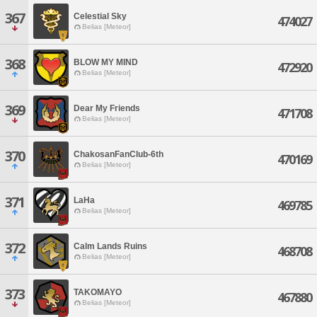
367
Celestial Sky
474027
Belias [Meteor]
368
BLOW MY MIND
472920
Belias [Meteor]
369
Dear My Friends
471708
Belias [Meteor]
370
ChakosanFanClub-6th
470169
Belias [Meteor]
371
LaHa
469785
Belias [Meteor]
372
Calm Lands Ruins
468708
Belias [Meteor]
373
TAKOMAYO
467880
Belias [Meteor]