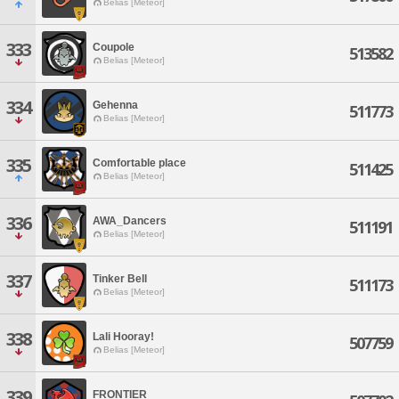
Belias [Meteor]
333
Coupole
513582
Belias [Meteor]
334
Gehenna
511773
Belias [Meteor]
335
Comfortable place
511425
Belias [Meteor]
336
AWA_Dancers
511191
Belias [Meteor]
337
Tinker Bell
511173
Belias [Meteor]
338
Lali Hooray!
507759
Belias [Meteor]
339
FRONTIER