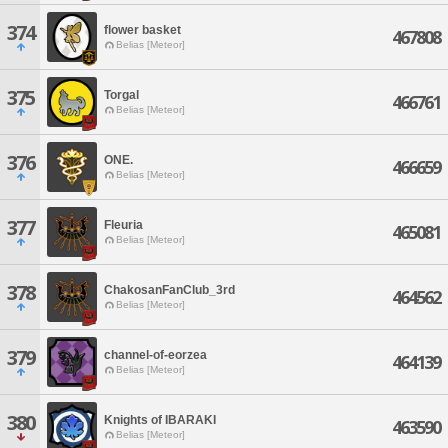
374
flower basket
467808
Belias [Meteor]
375
Torgal
466761
Belias [Meteor]
376
ONE.
466659
Belias [Meteor]
377
Fleuria
465081
Belias [Meteor]
378
ChakosanFanClub_3rd
464562
Belias [Meteor]
379
channel-of-eorzea
464139
Belias [Meteor]
380
Knights of IBARAKI
463590
Belias [Meteor]