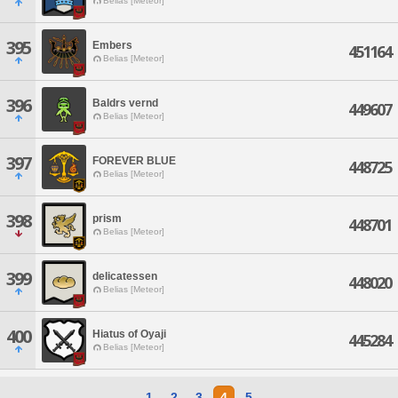
Belias [Meteor]
395
Embers
451164
Belias [Meteor]
396
Baldrs vernd
449607
Belias [Meteor]
397
FOREVER BLUE
448725
Belias [Meteor]
398
prism
448701
Belias [Meteor]
399
delicatessen
448020
Belias [Meteor]
400
Hiatus of Oyaji
445284
Belias [Meteor]
1
2
3
4
5