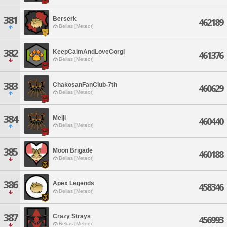
381
Berserk
462189
Belias [Meteor]
382
KeepCalmAndLoveCorgi
461376
Belias [Meteor]
383
ChakosanFanClub-7th
460629
Belias [Meteor]
384
Meiji
460440
Belias [Meteor]
385
Moon Brigade
460188
Belias [Meteor]
386
Apex Legends
458346
Belias [Meteor]
387
Crazy Strays
456993
Belias [Meteor]