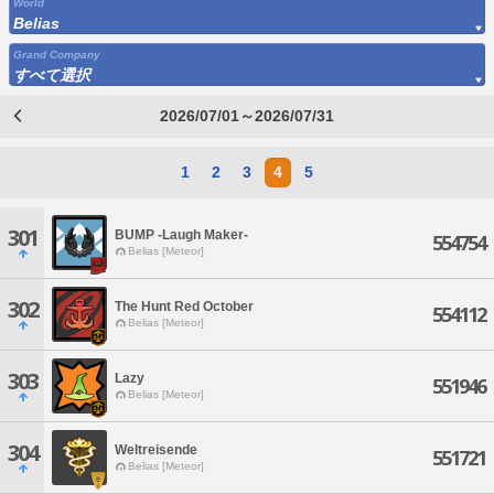
World
Belias
Grand Company
すべて選択
2026/07/01～2026/07/31
1
2
3
4
5
301
BUMP -Laugh Maker-
554754
Belias [Meteor]
302
The Hunt Red October
554112
Belias [Meteor]
303
Lazy
551946
Belias [Meteor]
304
Weltreisende
551721
Belias [Meteor]