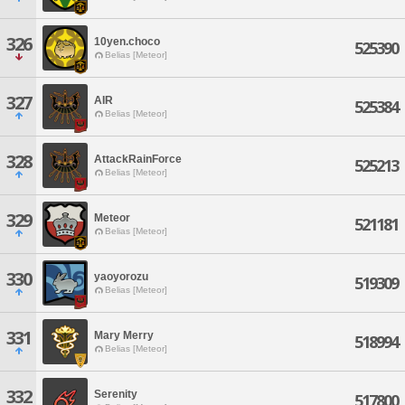
326
10yen.choco
525390
Belias [Meteor]
327
AIR
525384
Belias [Meteor]
328
AttackRainForce
525213
Belias [Meteor]
329
Meteor
521181
Belias [Meteor]
330
yaoyorozu
519309
Belias [Meteor]
331
Mary Merry
518994
Belias [Meteor]
332
Serenity
517800