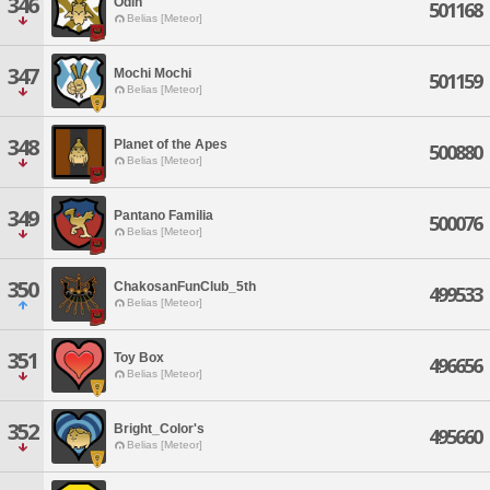
346
Odin
501168
Belias [Meteor]
347
Mochi Mochi
501159
Belias [Meteor]
348
Planet of the Apes
500880
Belias [Meteor]
349
Pantano Familia
500076
Belias [Meteor]
350
ChakosanFunClub_5th
499533
Belias [Meteor]
351
Toy Box
496656
Belias [Meteor]
352
Bright_Color's
495660
Belias [Meteor]