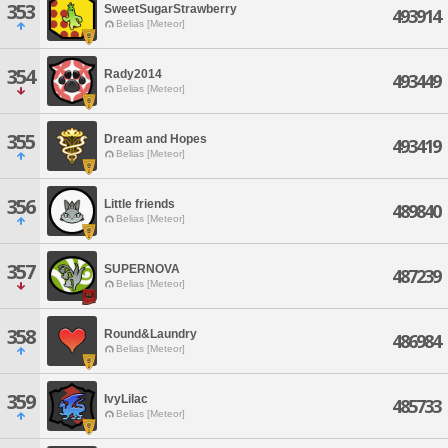
353
SweetSugarStrawberry
493914
Belias [Meteor]
354
Rady2014
493449
Belias [Meteor]
355
Dream and Hopes
493419
Belias [Meteor]
356
Little friends
489840
Belias [Meteor]
357
SUPERNOVA
487239
Belias [Meteor]
358
Round&Laundry
486984
Belias [Meteor]
359
IvyLilac
485733
Belias [Meteor]