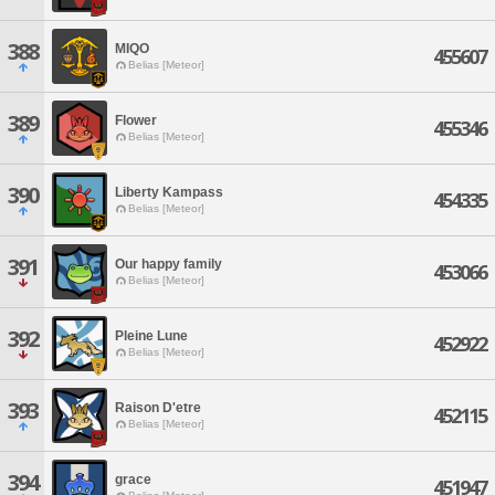
388
MIQO
455607
Belias [Meteor]
389
Flower
455346
Belias [Meteor]
390
Liberty Kampass
454335
Belias [Meteor]
391
Our happy family
453066
Belias [Meteor]
392
Pleine Lune
452922
Belias [Meteor]
393
Raison D'etre
452115
Belias [Meteor]
394
grace
451947