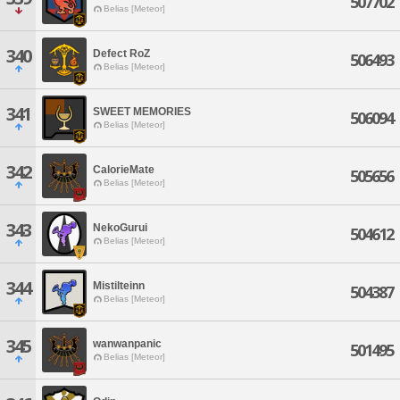
507702
Belias [Meteor]
340
Defect RoZ
506493
Belias [Meteor]
341
SWEET MEMORIES
506094
Belias [Meteor]
342
CalorieMate
505656
Belias [Meteor]
343
NekoGurui
504612
Belias [Meteor]
344
Mistilteinn
504387
Belias [Meteor]
345
wanwanpanic
501495
Belias [Meteor]