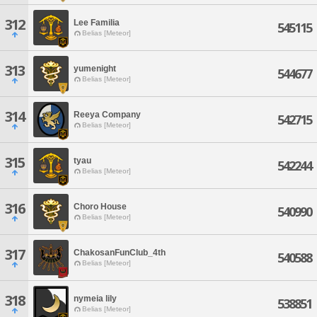
312
Lee Familia
545115
Belias [Meteor]
313
yumenight
544677
Belias [Meteor]
314
Reeya Company
542715
Belias [Meteor]
315
tyau
542244
Belias [Meteor]
316
Choro House
540990
Belias [Meteor]
317
ChakosanFunClub_4th
540588
Belias [Meteor]
318
nymeia lily
538851
Belias [Meteor]