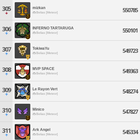
305
mizkan
550785
Belias [Meteor]
306
INFERNO TARTARUGA
550101
Belias [Meteor]
307
TokiwaYu
549723
Belias [Meteor]
308
MVP SPACE
549363
Belias [Meteor]
309
Le Rayon Vert
548274
Belias [Meteor]
310
Minico
547827
Belias [Meteor]
311
Ark Angel
545334
Belias [Meteor]