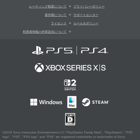
レーティング制度について
プライバシーポリシー
著作権について
サポートセンター
ライセンス
ルール＆ポリシー
利用者情報の外部送信について
©2026 Sony Interactive Entertainment LLC."PlayStation Family Mark", "PlayStation", "PS5
logo", "PS5", "PS4 logo" and "PS4" are registered trademarks or trademarks of Sony