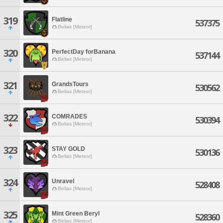
319
Flatline
537375
Belias [Meteor]
320
PerfectDay forBanana
537144
Belias [Meteor]
321
GrandsTours
530562
Belias [Meteor]
322
COMRADES
530394
Belias [Meteor]
323
STAY GOLD
530136
Belias [Meteor]
324
Unravel
528408
Belias [Meteor]
325
Mint Green Beryl
528360
Belias [Meteor]