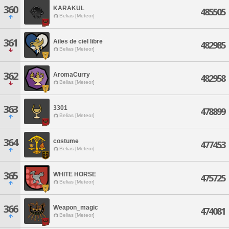
360
KARAKUL
485505
Belias [Meteor]
361
Ailes de ciel libre
482985
Belias [Meteor]
362
AromaCurry
482958
Belias [Meteor]
363
3301
478899
Belias [Meteor]
364
costume
477453
Belias [Meteor]
365
WHITE HORSE
475725
Belias [Meteor]
366
Weapon_magic
474081
Belias [Meteor]