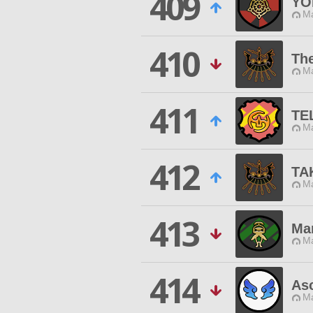
409
YO
Ma
410
The
Ma
411
TE
Ma
412
TA
Ma
413
Ma
Ma
414
As
Ma