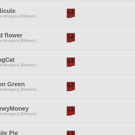
licule
ndragora [Meteor]
d flower
ndragora [Meteor]
ngCat
ndragora [Meteor]
on Green
ndragora [Meteor]
neyMoney
ndragora [Meteor]
le Pie