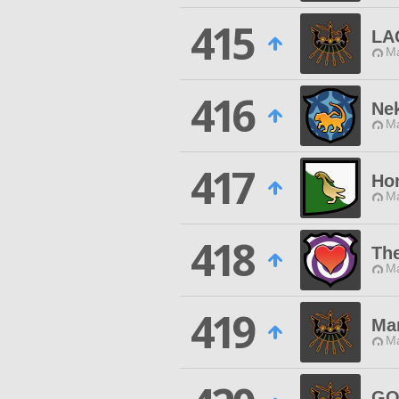
415
LA
Ma
416
Ne
Ma
417
Ho
Ma
418
The
Ma
419
Ma
Ma
G