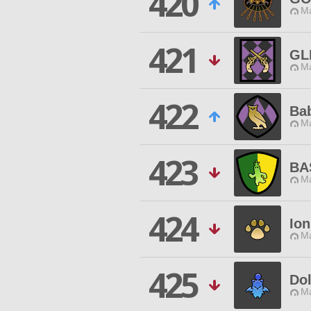
420
Ma
421
GL
Ma
422
Ba
Ma
423
BA
Ma
424
Ion
Ma
425
Dol
Ma