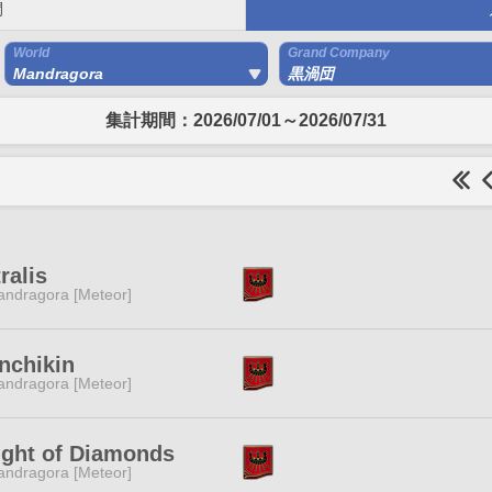
間
World
Grand Company
Mandragora
黒渦団
集計期間：2026/07/01～2026/07/31
ralis
ndragora [Meteor]
nchikin
ndragora [Meteor]
ight of Diamonds
ndragora [Meteor]