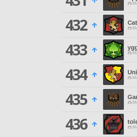
431
Ma
432
Ca
Ma
433
ygg
Ma
434
Un
Ma
435
Ga
Ma
436
tol
Ma