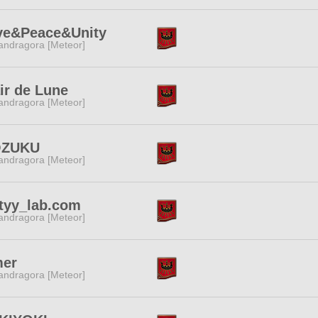
ve&Peace&Unity
ndragora [Meteor]
ir de Lune
ndragora [Meteor]
ZUKU
ndragora [Meteor]
ttyy_lab.com
ndragora [Meteor]
mer
ndragora [Meteor]