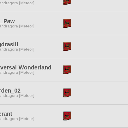
ndragora [Meteor]
t_Paw
ndragora [Meteor]
drasill
ndragora [Meteor]
iversal Wonderland
ndragora [Meteor]
rden_02
ndragora [Meteor]
erant
ndragora [Meteor]