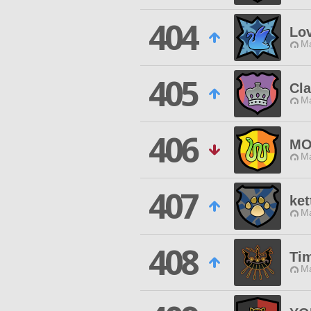
404
Lo
Ma
405
Cla
Ma
406
MO
Ma
407
ke
Ma
408
Ti
Ma