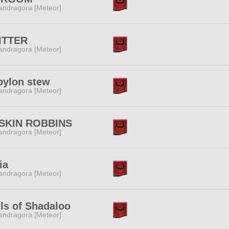
ndragora [Meteor]
ITTER
ndragora [Meteor]
bylon stew
ndragora [Meteor]
SKIN ROBBINS
ndragora [Meteor]
ia
ndragora [Meteor]
ls of Shadaloo
ndragora [Meteor]