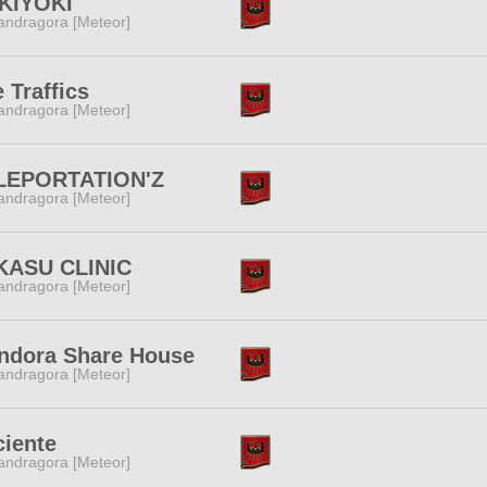
KIYOKI
ndragora [Meteor]
 Traffics
ndragora [Meteor]
LEPORTATION'Z
ndragora [Meteor]
KASU CLINIC
ndragora [Meteor]
ndora Share House
ndragora [Meteor]
ciente
ndragora [Meteor]