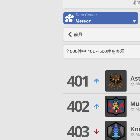
週
Data Center
Meteor
前月
全
500
件中
401
～
500
件を表示
401
Ast
Ma
402
Mu
Ma
403
Kn
Ma