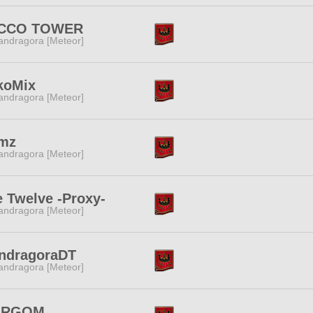
CCO TOWER
ndragora [Meteor]
koMix
ndragora [Meteor]
mz
ndragora [Meteor]
 Twelve -Proxy-
ndragora [Meteor]
ndragoraDT
ndragora [Meteor]
ORGOM