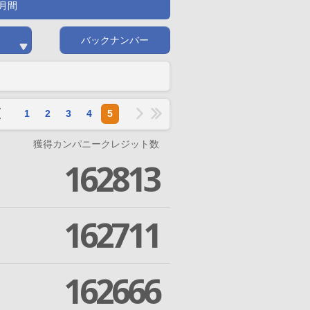
月間
バックナンバー
1
2
3
4
5
獲得カンパニークレジット数
162813
162711
162666