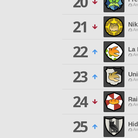
20
An
21
Ni
An
22
La 
An
23
Uni
An
24
Ra
An
25
Hid
An