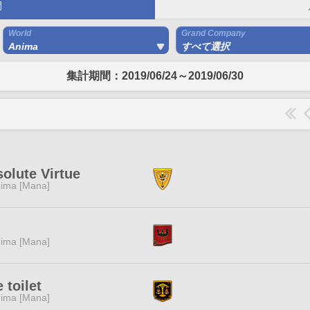
間
World
Grand Company
Anima
すべて選択
集計期間：2019/06/24～2019/06/30
olute Virtue
ima [Mana]
ima [Mana]
e toilet
ima [Mana]