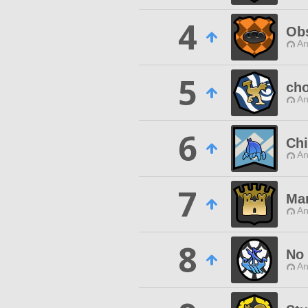
4
Obs
An
5
ch
An
6
Chi
An
7
Man
An
8
No
An