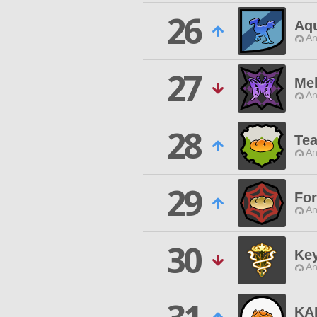
26
Aq
An
27
Mel
An
28
Tea
An
29
For
An
30
Key
An
KA