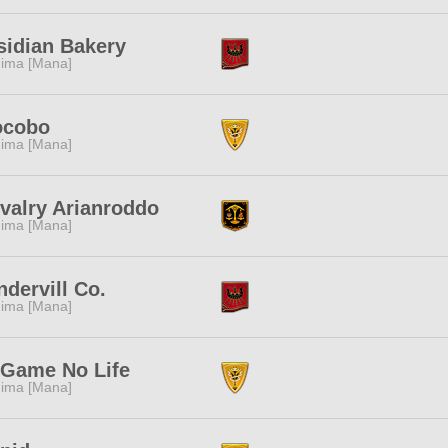
idian Bakery
ima [Mana]
ocobo
ima [Mana]
valry Arianroddo
ima [Mana]
dervill Co.
ima [Mana]
 Game No Life
ima [Mana]