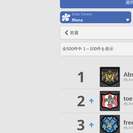
週
Data Center
Mana
前週
全
500
件中
1
～
100
件を表示
1
Abs
An
2
toe
An
3
fre
An