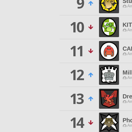
9
Stu
An
10
KI
An
11
CA
An
12
Mi
An
13
Dr
An
14
Pho
An