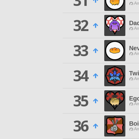
31
An
32
Dad
An
33
Nev
An
34
Tw
An
35
Ego
An
36
Boi
An