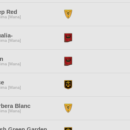
ep Red
ima [Mana]
alia-
ima [Mana]
in
ima [Mana]
ce
ima [Mana]
bera Blanc
ima [Mana]
esh Green Garden