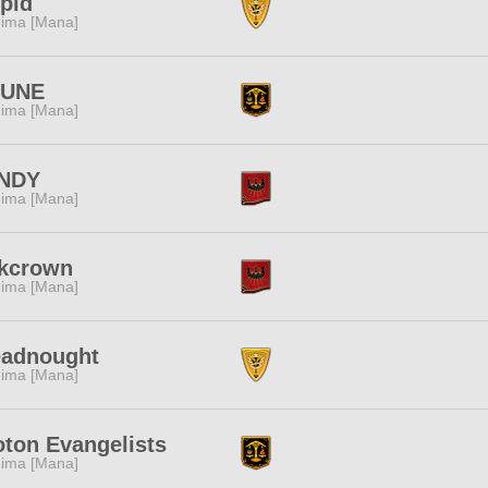
pid
ima [Mana]
TUNE
ima [Mana]
NDY
ima [Mana]
lkcrown
ima [Mana]
eadnought
ima [Mana]
ton Evangelists
ima [Mana]