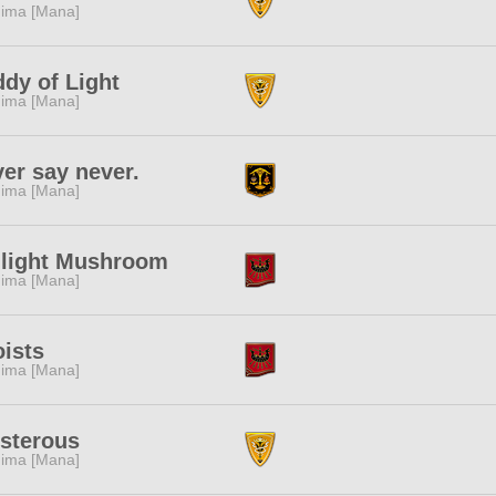
ima [Mana]
dy of Light
ima [Mana]
er say never.
ima [Mana]
ilight Mushroom
ima [Mana]
ists
ima [Mana]
sterous
ima [Mana]