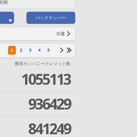
月間
バックナンバー
次週
1
2
3
4
5
獲得カンパニークレジット数
1055113
936429
841249