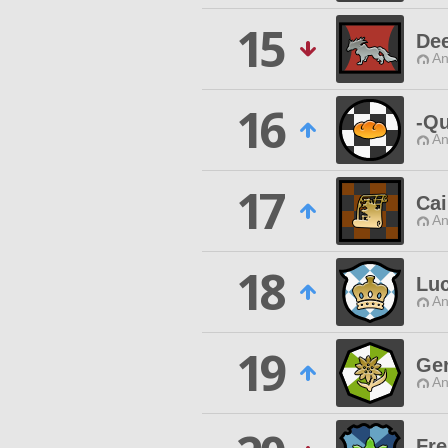
15
De
An
16
-Qu
An
17
Ca
An
18
Lu
An
19
Ger
An
Fr