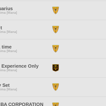
uarius
ima [Mana]
t
ima [Mana]
 time
ima [Mana]
 Experience Only
ima [Mana]
 Set
ima [Mana]
IBA CORPORATION