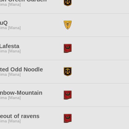
ima [Mana]
kuQ
ima [Mana]
Lafesta
ima [Mana]
ted Odd Noodle
ima [Mana]
inbow-Mountain
ima [Mana]
eout of ravens
ima [Mana]