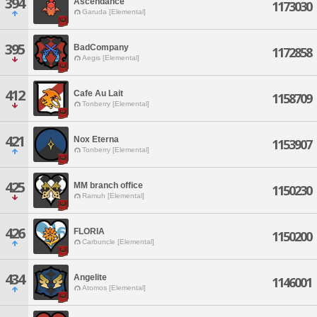
394
Ascendance
1173030
Garuda [Elemental]
395
BadCompany
1172858
Aegis [Elemental]
412
Cafe Au Lait
1158709
Tonberry [Elemental]
421
Nox Eterna
1153907
Tonberry [Elemental]
425
MM branch office
1150230
Ramuh [Elemental]
426
FLORIA
1150200
Carbuncle [Elemental]
434
Angelite
1146001
Atomos [Elemental]