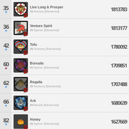
35
Live Long & Prosper
1813783
Atomos [Elemental]
36
Venture Spirit
1813177
Typhon [Elemental]
42
Tofu
1780092
Tonberry [Elemental]
60
Borealis
1709851
Typhon [Elemental]
62
Regalia
1707488
Tonberry [Elemental]
66
Ark
1680639
Ramuh [Elemental]
82
Honey
1627669
Typhon [Elemental]