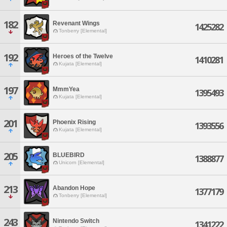
182
Revenant Wings
1425282
Tonberry [Elemental]
192
Heroes of the Twelve
1410281
Kujata [Elemental]
197
MmmYea
1395493
Kujata [Elemental]
201
Phoenix Rising
1393556
Kujata [Elemental]
205
BLUEBIRD
1388877
Unicorn [Elemental]
213
Abandon Hope
1377179
Tonberry [Elemental]
243
Nintendo Switch
1341222