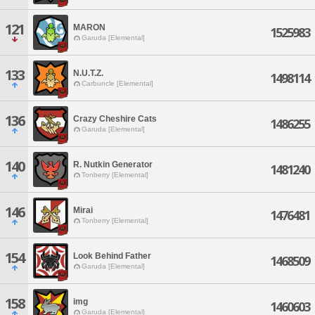
121
MARON
1525983
Garuda [Elemental]
133
N.U.T.Z.
1498114
Carbuncle [Elemental]
136
Crazy Cheshire Cats
1486255
Garuda [Elemental]
140
R. Nutkin Generator
1481240
Tonberry [Elemental]
146
Mirai
1476481
Tonberry [Elemental]
154
Look Behind Father
1468509
Garuda [Elemental]
158
img
1460603
Garuda [Elemental]