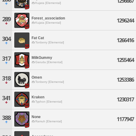
1296667
Kujata [Elemental]
289
Forest_association
1296244
Kujata [Elemental]
304
Fat Cat
1266416
Tonberry [Elemental]
317
MilkGummy
1255464
Garuda [Elemental]
318
Omen
1253386
Tonberry [Elemental]
341
Kraken
1230317
Typhon [Elemental]
388
None
1177947
Ramuh [Elemental]