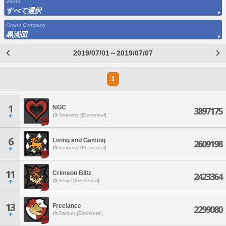
World
すべて選択
Grand Company
黒渦団
2019/07/01～2019/07/07
1
1
NGC
3897175
Tonberry [Elemental]
6
Living and Gaming
2609198
Tonberry [Elemental]
11
Crimson Blitz
2423364
Aegis [Elemental]
13
Freelance
2299080
Ramuh [Elemental]