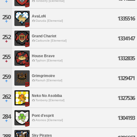
Tonberry [Elemental]
250
AvaLoN
1335516
Garuda [Elemental]
252
Grand Chariot
1334147
Carbuncle [Elemental]
255
House Brave
1332835
Typhon [Elemental]
259
Grimgrimoire
1329471
Ramuh [Elemental]
262
Neko No Asobiba
1327536
Tonberry [Elemental]
284
Pont d'esprit
1304193
Atomos [Elemental]
288
Sky Pirates