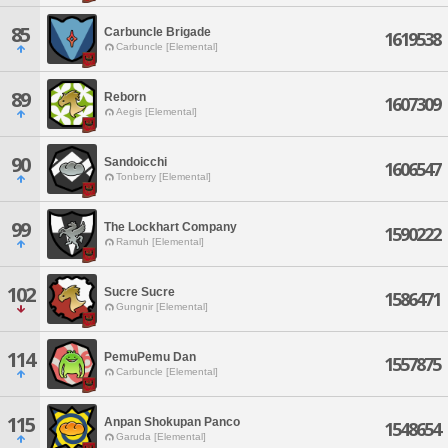
85
Carbuncle Brigade
1619538
Carbuncle [Elemental]
89
Reborn
1607309
Aegis [Elemental]
90
Sandoicchi
1606547
Tonberry [Elemental]
99
The Lockhart Company
1590222
Ramuh [Elemental]
102
Sucre Sucre
1586471
Gungnir [Elemental]
114
PemuPemu Dan
1557875
Carbuncle [Elemental]
115
Anpan Shokupan Panco
1548654
Garuda [Elemental]