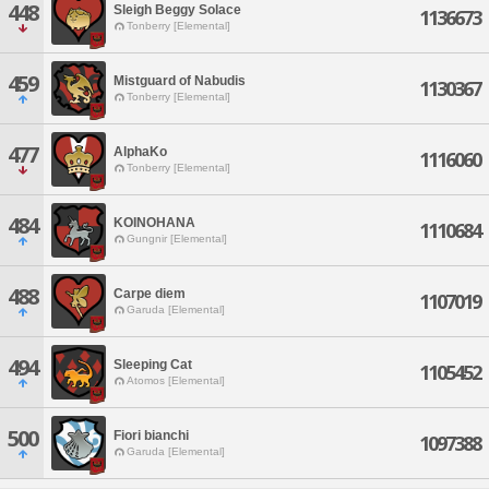
448
Sleigh Beggy Solace
1136673
Tonberry [Elemental]
459
Mistguard of Nabudis
1130367
Tonberry [Elemental]
477
AlphaKo
1116060
Tonberry [Elemental]
484
KOINOHANA
1110684
Gungnir [Elemental]
488
Carpe diem
1107019
Garuda [Elemental]
494
Sleeping Cat
1105452
Atomos [Elemental]
500
Fiori bianchi
1097388
Garuda [Elemental]