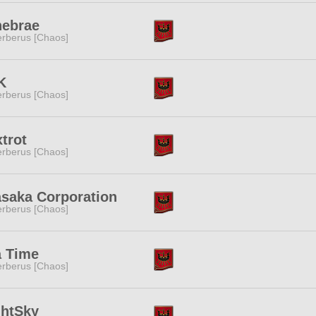
nebrae
rberus [Chaos]
K
rberus [Chaos]
trot
rberus [Chaos]
asaka Corporation
rberus [Chaos]
a Time
rberus [Chaos]
ghtSky