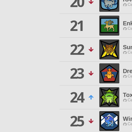
20
Ce
21
En
Ce
22
Sun
Ce
23
Dr
Ce
24
Tox
Ce
25
Win
Ce