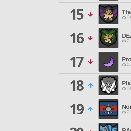
15
Th
Ce
16
DE
Ce
17
Pro
Ce
18
Pla
Ce
19
No
Ce
RA