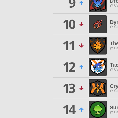
9
Dr
Ce
10
Dy
Ce
11
Th
Ce
12
Ta
Ce
13
Cry
Ce
14
Su
Ce