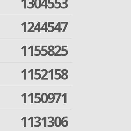
1304553
1244547
1155825
1152158
1150971
1131306