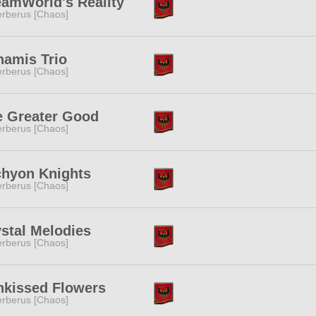
eamWorld's Reality
rberus [Chaos]
namis Trio
rberus [Chaos]
e Greater Good
rberus [Chaos]
chyon Knights
rberus [Chaos]
stal Melodies
rberus [Chaos]
nkissed Flowers
rberus [Chaos]