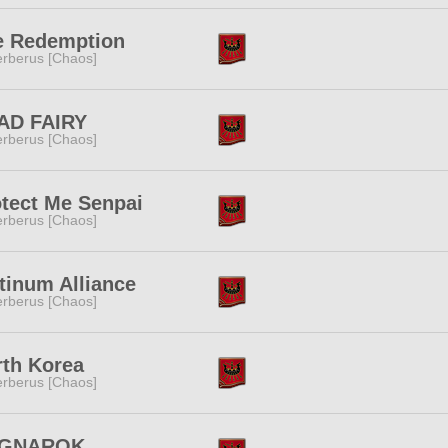
e Redemption
rberus [Chaos]
AD FAIRY
rberus [Chaos]
tect Me Senpai
rberus [Chaos]
tinum Alliance
rberus [Chaos]
rth Korea
rberus [Chaos]
GNAROK