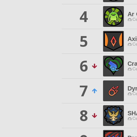
4
Ar 
Ce
5
Ax
Ce
6
Cra
Ce
7
Dy
Ce
8
SH
Ce