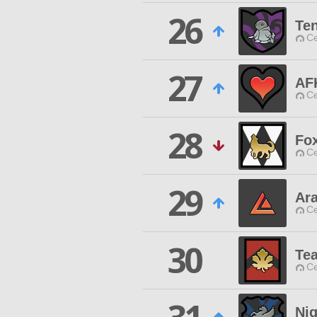
26
Te
Ce
27
AF
Ce
28
Fox
Ce
29
Ar
Ce
30
Te
Ce
Ni