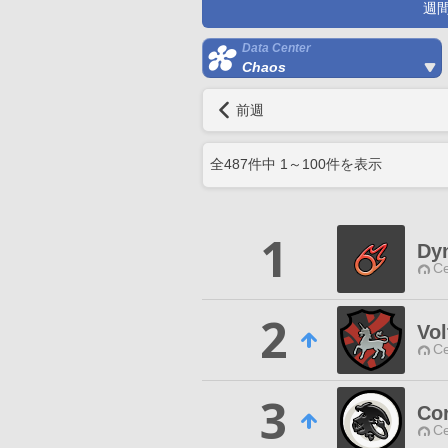
週
Data Center
Chaos
前週
全
487
件中
1
～
100
件を表示
1
Dy
Ce
2
Vol
Ce
3
Cor
Ce