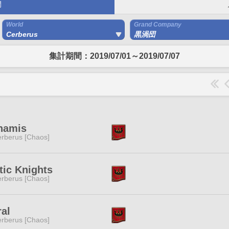
間
World
Grand Company
Cerberus
黒渦団
集計期間：2019/07/01～2019/07/07
namis
rberus [Chaos]
tic Knights
rberus [Chaos]
al
rberus [Chaos]