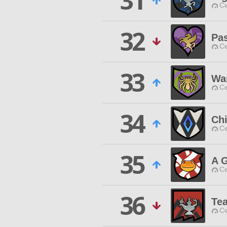
31
Ce
32
Pa
Ce
33
Wa
Ce
34
Chi
Ce
35
A 
Ce
36
Tea
Ce