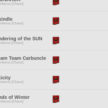
rberus [Chaos]
kindle
rberus [Chaos]
dering of the SUN
rberus [Chaos]
eam Team Carbuncle
rberus [Chaos]
icity
rberus [Chaos]
ds of Winter
rberus [Chaos]