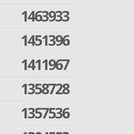
1463933
1451396
1411967
1358728
1357536