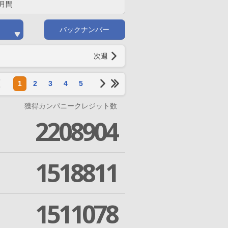
月間
バックナンバー
次週
1
2
3
4
5
獲得カンパニークレジット数
2208904
1518811
1511078