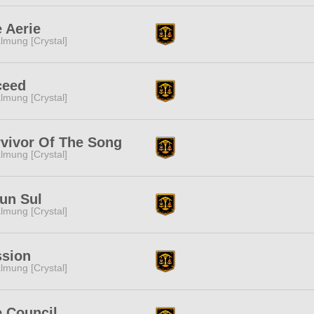
 Aerie
lmung [Crystal]
ceed
lmung [Crystal]
vivor Of The Song
lmung [Crystal]
un Sul
lmung [Crystal]
ssion
lmung [Crystal]
 Council