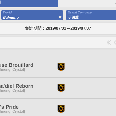
間
World
Grand Company
Balmung
不滅隊
集計期間：2019/07/01～2019/07/07
se Brouillard
lmung [Crystal]
a'diel Reborn
lmung [Crystal]
's Pride
lmung [Crystal]