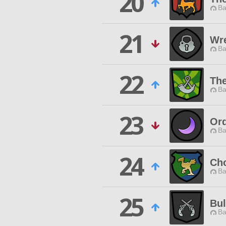
20
Ba
21
Wr
Ba
22
Th
Ba
23
Or
Ba
24
Ch
Ba
25
Bul
Ba