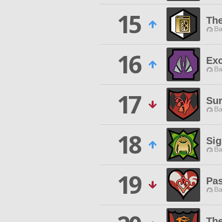
15
The
Ba
16
Ex
Ba
17
Sur
Ba
18
Sig
Ba
19
Pa
Ba
The