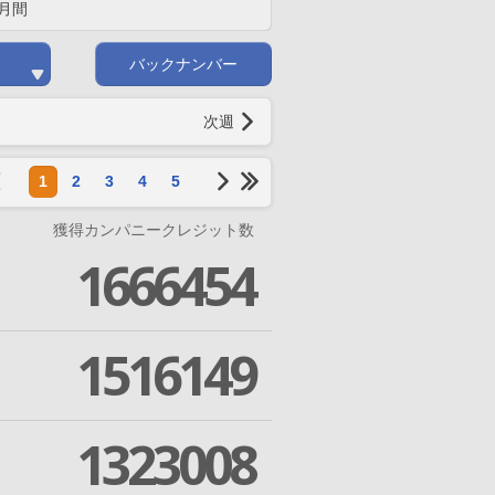
月間
バックナンバー
次週
1
2
3
4
5
獲得カンパニークレジット数
1666454
1516149
1323008