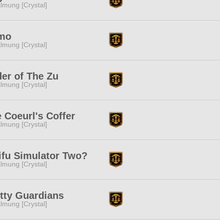
lmung [Crystal]
mo
lmung [Crystal]
er of The Zu
lmung [Crystal]
 Coeurl's Coffer
lmung [Crystal]
fu Simulator Two?
lmung [Crystal]
tty Guardians
lmung [Crystal]