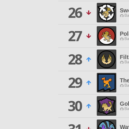
26
Swo
Ba
27
Pol
Ba
28
Fil
Ba
29
The
Ba
30
Gol
Ba
Way