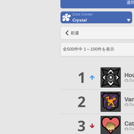
週
Data Center
Crystal
前週
全
500
件中
1
～
100
件を表示
1
Hou
Ba
2
Van
Ba
3
Cat
Ba