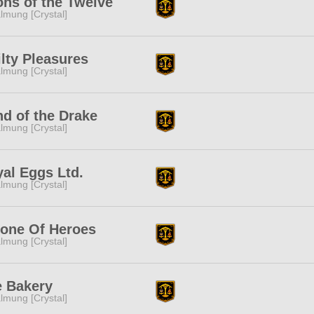
ns of the Twelve
lmung [Crystal]
lty Pleasures
lmung [Crystal]
d of the Drake
lmung [Crystal]
al Eggs Ltd.
lmung [Crystal]
one Of Heroes
lmung [Crystal]
e Bakery
lmung [Crystal]