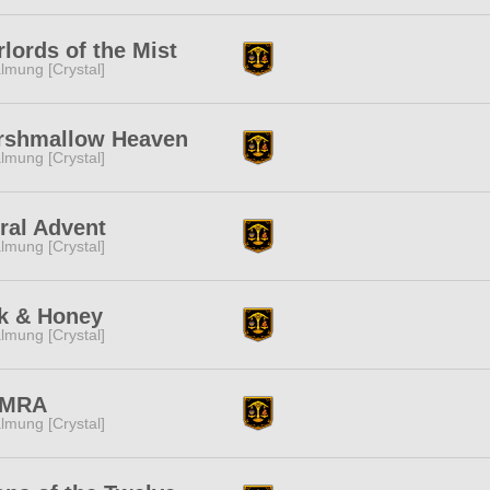
lords of the Mist
lmung [Crystal]
rshmallow Heaven
lmung [Crystal]
ral Advent
lmung [Crystal]
k & Honey
lmung [Crystal]
MRA
lmung [Crystal]