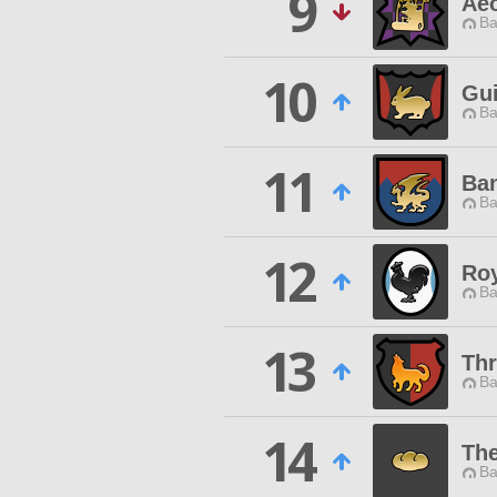
9
Aeo
Ba
10
Gui
Ba
11
Ban
Ba
12
Roy
Ba
13
Thr
Ba
14
Th
Ba