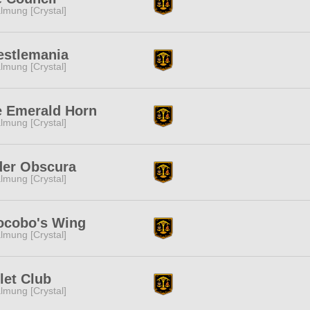
lmung [Crystal]
estlemania
lmung [Crystal]
e Emerald Horn
lmung [Crystal]
der Obscura
lmung [Crystal]
ocobo's Wing
lmung [Crystal]
let Club
lmung [Crystal]