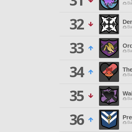
31
Ba
32
De
Ba
33
Ord
Ba
34
The
Ba
35
Wai
Ba
36
Pre
Ba