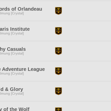
rds of Orlandeau
lmung [Crystal]
aris Institute
lmung [Crystal]
thy Casuals
lmung [Crystal]
 Adventure League
lmung [Crystal]
d & Glory
lmung [Crystal]
 of the Wolf