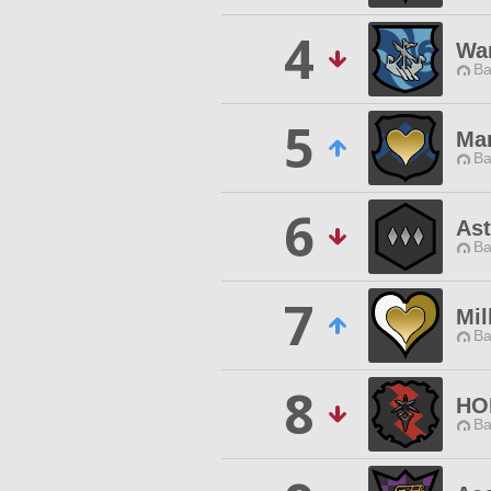
4
War
Ba
5
Ma
Ba
6
Ast
Ba
7
Mil
Ba
8
HO
Ba