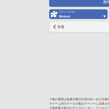
週
Data Center
Meteor
前週
※集計期間は毎週月曜日午前9:00～次の月曜日
※ゲーム内のデータが集計サーバーに反映さ
※最終集計時点のデータセンター・ワールド