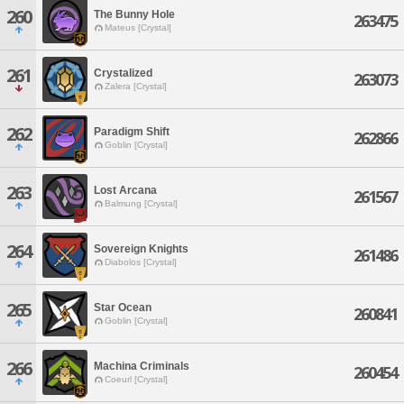
260
The Bunny Hole
263475
Mateus [Crystal]
261
Crystalized
263073
Zalera [Crystal]
262
Paradigm Shift
262866
Goblin [Crystal]
263
Lost Arcana
261567
Balmung [Crystal]
264
Sovereign Knights
261486
Diabolos [Crystal]
265
Star Ocean
260841
Goblin [Crystal]
266
Machina Criminals
260454
Coeurl [Crystal]