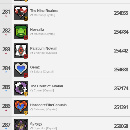
281
The Nine Realms
254955
Mateus [Crystal]
282
Norvalla
254784
Mateus [Crystal]
283
Palatium Novum
254742
Brynhildr [Crystal]
284
Gemz
254688
Zalera [Crystal]
285
The Court of Avalon
252174
Coeurl [Crystal]
286
HardcoreEliteCasuals
251391
Balmung [Crystal]
287
Syzygy
250068
Brynhildr [Crystal]