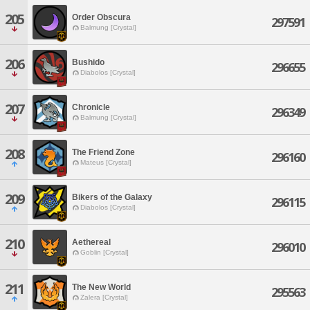
205
Order Obscura
297591
Balmung [Crystal]
206
Bushido
296655
Diabolos [Crystal]
207
Chronicle
296349
Balmung [Crystal]
208
The Friend Zone
296160
Mateus [Crystal]
209
Bikers of the Galaxy
296115
Diabolos [Crystal]
210
Aethereal
296010
Goblin [Crystal]
211
The New World
295563
Zalera [Crystal]