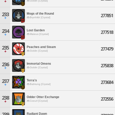
Goblin [Crystal]
233
Mogs of the Round
277851
Brynhildr [Crystal]
234
Lost Garden
277518
Mateus [Crystal]
235
Peaches and Steam
277479
Goblin [Crystal]
236
Immortal Omens
275838
Goblin [Crystal]
237
Terra's
273684
Balmung [Crystal]
238
Odder Otter Exchange
272556
Coeurl [Crystal]
239
Radiant Dawn