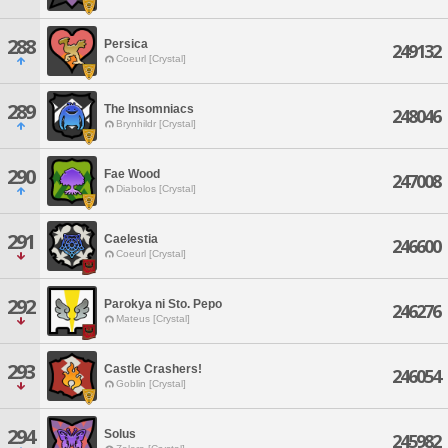
288
Persica
249132
Coeurl [Crystal]
289
The Insomniacs
248046
Brynhildr [Crystal]
290
Fae Wood
247008
Diabolos [Crystal]
291
Caelestia
246600
Coeurl [Crystal]
292
Parokya ni Sto. Pepo
246276
Mateus [Crystal]
293
Castle Crashers!
246054
Goblin [Crystal]
294
Solus
245982