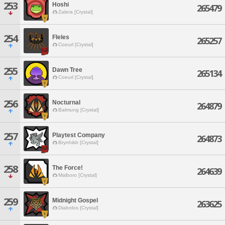
253
Hoshi
265479
Zalera [Crystal]
254
FIeles
265257
Coeurl [Crystal]
255
Dawn Tree
265134
Coeurl [Crystal]
256
Nocturnal
264879
Balmung [Crystal]
257
Playtest Company
264873
Brynhildr [Crystal]
258
The Force!
264639
Malboro [Crystal]
259
Midnight Gospel
263625
Diabolos [Crystal]