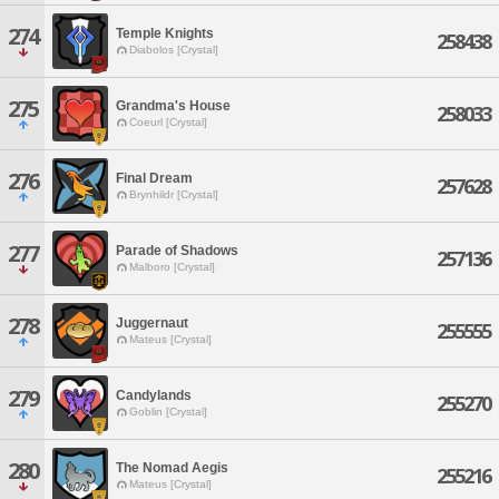
274
Temple Knights
258438
Diabolos [Crystal]
275
Grandma's House
258033
Coeurl [Crystal]
276
Final Dream
257628
Brynhildr [Crystal]
277
Parade of Shadows
257136
Malboro [Crystal]
278
Juggernaut
255555
Mateus [Crystal]
279
Candylands
255270
Goblin [Crystal]
280
The Nomad Aegis
255216
Mateus [Crystal]