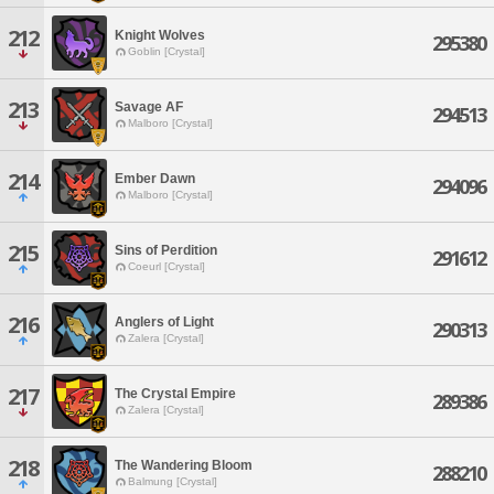
212
Knight Wolves
295380
Goblin [Crystal]
213
Savage AF
294513
Malboro [Crystal]
214
Ember Dawn
294096
Malboro [Crystal]
215
Sins of Perdition
291612
Coeurl [Crystal]
216
Anglers of Light
290313
Zalera [Crystal]
217
The Crystal Empire
289386
Zalera [Crystal]
218
The Wandering Bloom
288210
Balmung [Crystal]