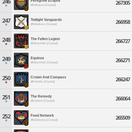
246
Peregrine Eclipse
267305
Mateus [Crystal]
247
Twilight Vanguards
266958
Malboro [Crystal]
248
The Fallen Legion
266727
Brynhildr [Crystal]
249
Equinox
266271
Brynhildr [Crystal]
250
Crown And Compass
266247
Goblin [Crystal]
251
The Remedy
266064
Zalera [Crystal]
252
Food Network
265509
Diabolos [Crystal]