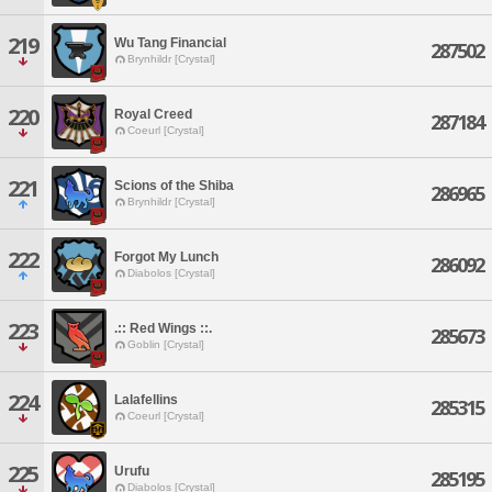
219
Wu Tang Financial
287502
Brynhildr [Crystal]
220
Royal Creed
287184
Coeurl [Crystal]
221
Scions of the Shiba
286965
Brynhildr [Crystal]
222
Forgot My Lunch
286092
Diabolos [Crystal]
223
.:: Red Wings ::.
285673
Goblin [Crystal]
224
Lalafellins
285315
Coeurl [Crystal]
225
Urufu
285195
Diabolos [Crystal]