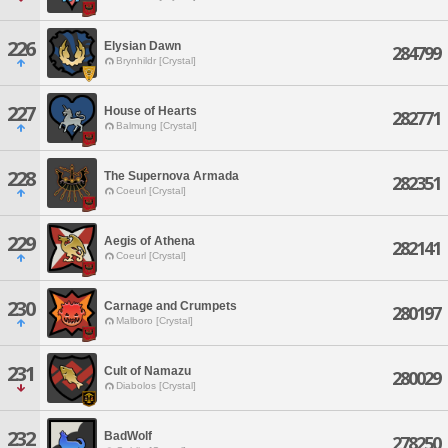
226
Elysian Dawn
284799
Brynhildr [Crystal]
227
House of Hearts
282771
Balmung [Crystal]
228
The Supernova Armada
282351
Coeurl [Crystal]
229
Aegis of Athena
282141
Coeurl [Crystal]
230
Carnage and Crumpets
280197
Malboro [Crystal]
231
Cult of Namazu
280029
Diabolos [Crystal]
232
BadWolf
278250