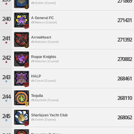
271869
Goblin [Crystal]
240
A General FC
271431
Mateus [Crystal]
241
ArrowHeart
271392
Diabolos [Crystal]
242
Rogue Knights
270882
Diabolos [Crystal]
243
HALP
268461
Coeurl [Crystal]
244
Tequila
268110
Brynhildr [Crystal]
245
Sharlayan Yacht Club
268062
Goblin [Crystal]