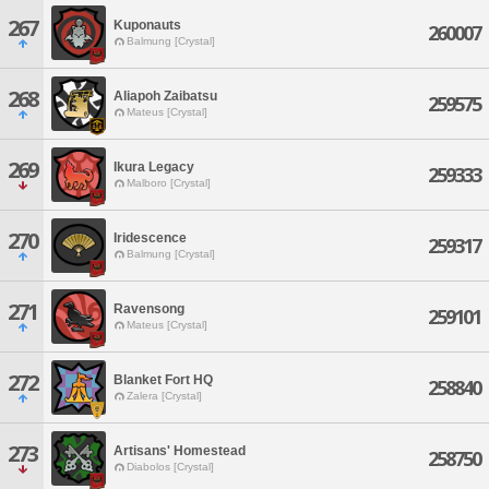
267
Kuponauts
260007
Balmung [Crystal]
268
Aliapoh Zaibatsu
259575
Mateus [Crystal]
269
Ikura Legacy
259333
Malboro [Crystal]
270
Iridescence
259317
Balmung [Crystal]
271
Ravensong
259101
Mateus [Crystal]
272
Blanket Fort HQ
258840
Zalera [Crystal]
273
Artisans' Homestead
258750
Diabolos [Crystal]