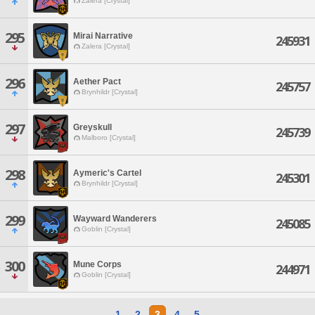
Zalera [Crystal]
295
Mirai Narrative
245931
Zalera [Crystal]
296
Aether Pact
245757
Brynhildr [Crystal]
297
Greyskull
245739
Malboro [Crystal]
298
Aymeric's Cartel
245301
Brynhildr [Crystal]
299
Wayward Wanderers
245085
Goblin [Crystal]
300
Mune Corps
244971
Goblin [Crystal]
1
2
3
4
5