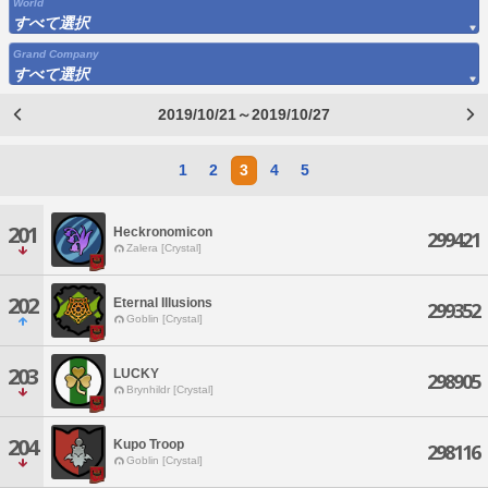
World
すべて選択
Grand Company
すべて選択
2019/10/21～2019/10/27
1
2
3
4
5
201
Heckronomicon
299421
Zalera [Crystal]
202
Eternal Illusions
299352
Goblin [Crystal]
203
LUCKY
298905
Brynhildr [Crystal]
204
Kupo Troop
298116
Goblin [Crystal]