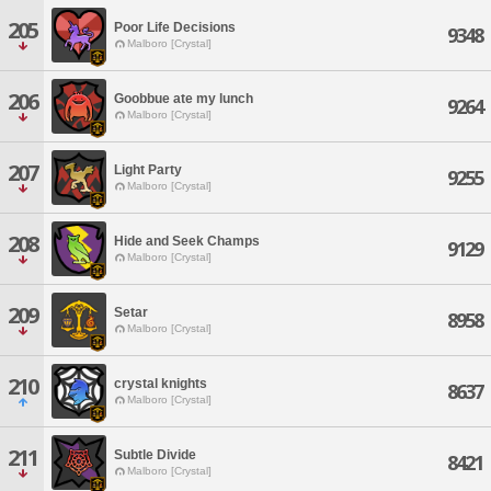
205
Poor Life Decisions
9348
Malboro [Crystal]
206
Goobbue ate my lunch
9264
Malboro [Crystal]
207
Light Party
9255
Malboro [Crystal]
208
Hide and Seek Champs
9129
Malboro [Crystal]
209
Setar
8958
Malboro [Crystal]
210
crystal knights
8637
Malboro [Crystal]
211
Subtle Divide
8421
Malboro [Crystal]