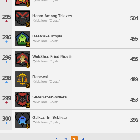
Malboro [Crystal]
295
Honor Among Thieves
504
Malboro [Crystal]
296
Beefcake Utopia
495
Malboro [Crystal]
296
WokShop Fried Rice 5
495
Malboro [Crystal]
298
Renewal
489
Malboro [Crystal]
299
SilverFrostSoldiers
453
Malboro [Crystal]
300
Galkas_In_Subligar
396
Malboro [Crystal]
1
2
3
4