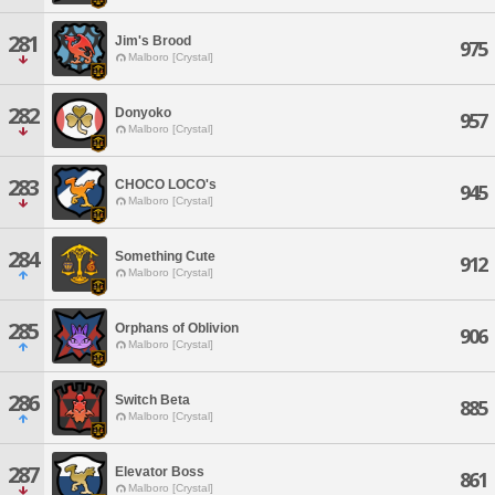
281
Jim's Brood
975
Malboro [Crystal]
282
Donyoko
957
Malboro [Crystal]
283
CHOCO LOCO's
945
Malboro [Crystal]
284
Something Cute
912
Malboro [Crystal]
285
Orphans of Oblivion
906
Malboro [Crystal]
286
Switch Beta
885
Malboro [Crystal]
287
Elevator Boss
861
Malboro [Crystal]