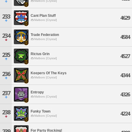
Malboro [Crystal]
233
Cant Plan Stuff
4629
Malboro [Crystal]
234
Trade Federation
4584
Malboro [Crystal]
235
Rictus Grin
4527
Malboro [Crystal]
236
Keepers Of The Keys
4344
Malboro [Crystal]
237
Entropy
4326
Malboro [Crystal]
238
Funky Town
4224
Malboro [Crystal]
239
For Party Rocking!