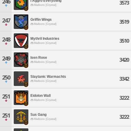
246
I Aggro Everything
3573
Malboro [Crystal]
247
Griffin Wings
3519
Malboro [Crystal]
248
Mythril Industries
3510
Malboro [Crystal]
249
Isen Rose
3420
Malboro [Crystal]
250
Slaytanic Warmachts
3342
Malboro [Crystal]
251
Eidolon Wall
3222
Malboro [Crystal]
251
Sus Gang
3222
Malboro [Crystal]