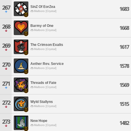
267
SinZ Of EorZea
1683
Malboro [Crystal]
268
Barmy of One
1668
Malboro [Crystal]
269
The Crimson Exalts
1617
Malboro [Crystal]
270
Aether Rev. Service
1578
Malboro [Crystal]
271
Threads of Fate
1569
Malboro [Crystal]
272
Wyld Stallyns
1515
Malboro [Crystal]
273
New Hope
1482
Malboro [Crystal]