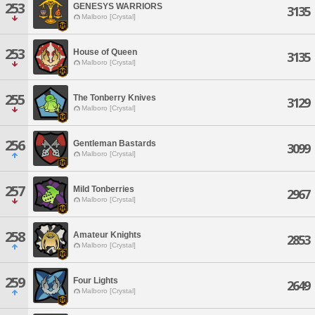
253
GENESYS WARRIORS
3135
Malboro [Crystal]
253
House of Queen
3135
Malboro [Crystal]
255
The Tonberry Knives
3129
Malboro [Crystal]
256
Gentleman Bastards
3099
Malboro [Crystal]
257
Mild Tonberries
2967
Malboro [Crystal]
258
Amateur Knights
2853
Malboro [Crystal]
259
Four Lights
2649
Malboro [Crystal]