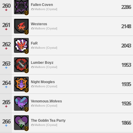
260
Fallen Coven
2286
Malboro [Crystal]
261
Westeros
2148
Malboro [Crystal]
262
FaR
2043
Malboro [Crystal]
263
Lumber Boyz
1953
Malboro [Crystal]
264
Night Moogles
1935
Malboro [Crystal]
265
Venomous.Wolves
1926
Malboro [Crystal]
266
The Goblin Tea Party
1866
Malboro [Crystal]