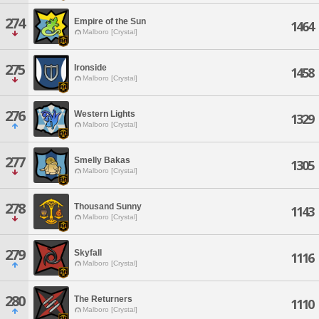
274
Empire of the Sun
1464
Malboro [Crystal]
275
Ironside
1458
Malboro [Crystal]
276
Western Lights
1329
Malboro [Crystal]
277
Smelly Bakas
1305
Malboro [Crystal]
278
Thousand Sunny
1143
Malboro [Crystal]
279
Skyfall
1116
Malboro [Crystal]
280
The Returners
1110
Malboro [Crystal]