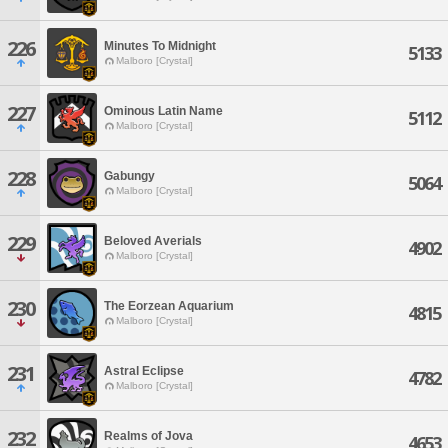
226
Minutes To Midnight
5133
Malboro [Crystal]
227
Ominous Latin Name
5112
Malboro [Crystal]
228
Gabungy
5064
Malboro [Crystal]
229
Beloved Averials
4902
Malboro [Crystal]
230
The Eorzean Aquarium
4815
Malboro [Crystal]
231
Astral Eclipse
4782
Malboro [Crystal]
232
Realms of Jova
4653