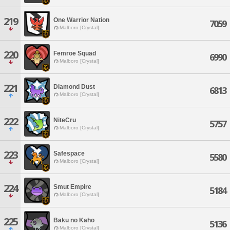
219
One Warrior Nation
7059
Malboro [Crystal]
220
Femroe Squad
6990
Malboro [Crystal]
221
Diamond Dust
6813
Malboro [Crystal]
222
NiteCru
5757
Malboro [Crystal]
223
Safespace
5580
Malboro [Crystal]
224
Smut Empire
5184
Malboro [Crystal]
225
Baku no Kaho
5136
Malboro [Crystal]