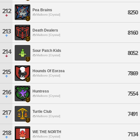
212
Pea Brains
8250
Malboro [Crystal]
213
Death Dealers
8160
Malboro [Crystal]
214
Sour Patch Kids
8052
Malboro [Crystal]
215
Hounds Of Eorzea
7869
Malboro [Crystal]
216
Huntress
7554
Malboro [Crystal]
217
Turtle Club
7491
Malboro [Crystal]
218
WE THE NORTH
7134
Malboro [Crystal]