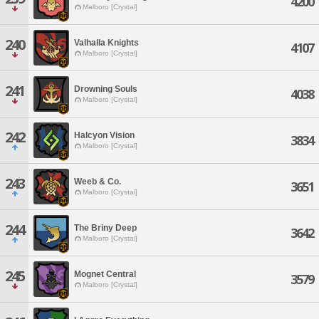
4200
Malboro [Crystal]
240
Valhalla Knights
4107
Malboro [Crystal]
241
Drowning Souls
4038
Malboro [Crystal]
242
Halcyon Vision
3834
Malboro [Crystal]
243
Weeb & Co.
3651
Malboro [Crystal]
244
The Briny Deep
3642
Malboro [Crystal]
245
Mognet Central
3579
Malboro [Crystal]