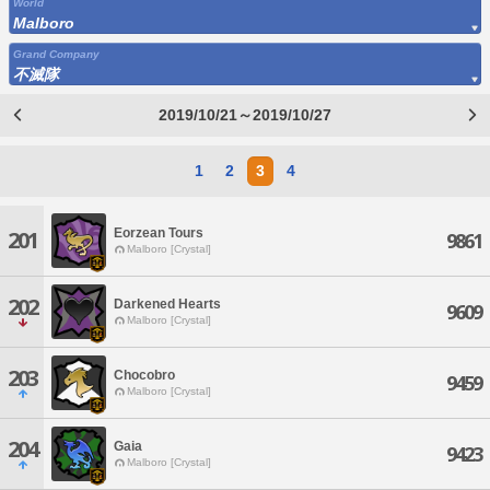
World
Malboro
Grand Company
不滅隊
2019/10/21～2019/10/27
1
2
3
4
Eorzean Tours
201
9861
Malboro [Crystal]
202
Darkened Hearts
9609
Malboro [Crystal]
203
Chocobro
9459
Malboro [Crystal]
204
Gaia
9423
Malboro [Crystal]