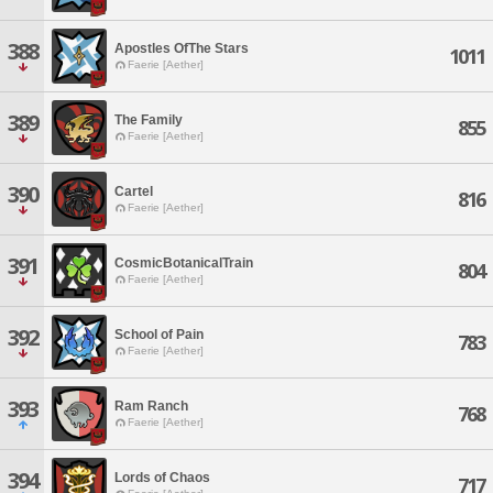
388
Apostles OfThe Stars
1011
Faerie [Aether]
389
The Family
855
Faerie [Aether]
390
Cartel
816
Faerie [Aether]
391
CosmicBotanicalTrain
804
Faerie [Aether]
392
School of Pain
783
Faerie [Aether]
393
Ram Ranch
768
Faerie [Aether]
394
Lords of Chaos
717