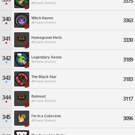
3375
Faerie [Aether]
340
Witch Haven
3363
Faerie [Aether]
341
Homegrown Herb
3330
Faerie [Aether]
342
Legendary Aeons
3189
Faerie [Aether]
343
The Black Star
3183
Faerie [Aether]
344
Beloved
3117
Faerie [Aether]
345
I'm in a Cutscene
3096
Faerie [Aether]