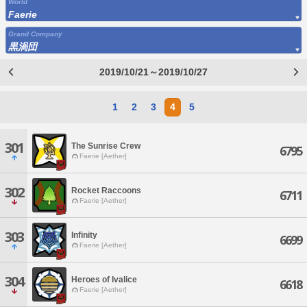
World
Faerie
Grand Company
黒渦団
2019/10/21～2019/10/27
1
2
3
4
5
301
The Sunrise Crew
6795
Faerie [Aether]
302
Rocket Raccoons
6711
Faerie [Aether]
303
Infinity
6699
Faerie [Aether]
304
Heroes of Ivalice
6618
Faerie [Aether]