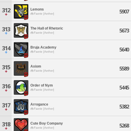
312
Lemons
5907
Faerie [Aether]
313
The Hall of Rhetoric
5673
Faerie [Aether]
314
Bruja Academy
5640
Faerie [Aether]
315
Axiom
5589
Faerie [Aether]
316
Order of Nym
5445
Faerie [Aether]
317
Arrogance
5382
Faerie [Aether]
318
Cute Boy Company
5268
Faerie [Aether]