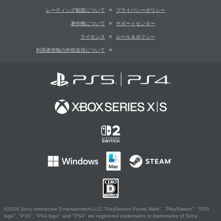
レーティング制度について
プライバシーポリシー
著作権について
サポートセンター
ライセンス
ルール＆ポリシー
利用者情報の外部送信について
©2026 Sony Interactive Entertainment LLC."PlayStation Family Mark", "PlayStation", "PS5
logo", "PS5", "PS4 logo" and "PS4" are registered trademarks or trademarks of Sony