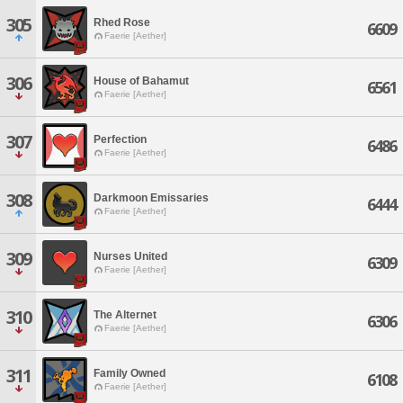
305
Rhed Rose
6609
Faerie [Aether]
306
House of Bahamut
6561
Faerie [Aether]
307
Perfection
6486
Faerie [Aether]
308
Darkmoon Emissaries
6444
Faerie [Aether]
309
Nurses United
6309
Faerie [Aether]
310
The Alternet
6306
Faerie [Aether]
311
Family Owned
6108
Faerie [Aether]