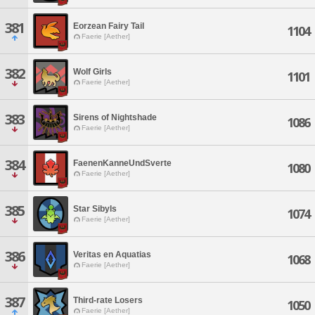
381
Eorzean Fairy Tail
1104
Faerie [Aether]
382
Wolf Girls
1101
Faerie [Aether]
383
Sirens of Nightshade
1086
Faerie [Aether]
384
FaenenKanneUndSverte
1080
Faerie [Aether]
385
Star Sibyls
1074
Faerie [Aether]
386
Veritas en Aquatias
1068
Faerie [Aether]
387
Third-rate Losers
1050
Faerie [Aether]