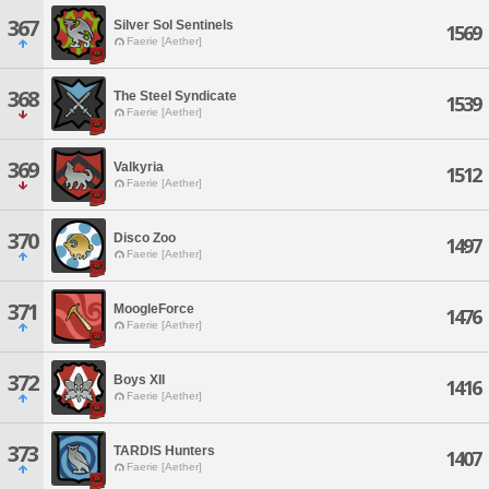
367
Silver Sol Sentinels
1569
Faerie [Aether]
368
The Steel Syndicate
1539
Faerie [Aether]
369
Valkyria
1512
Faerie [Aether]
370
Disco Zoo
1497
Faerie [Aether]
371
MoogleForce
1476
Faerie [Aether]
372
Boys XII
1416
Faerie [Aether]
373
TARDIS Hunters
1407
Faerie [Aether]