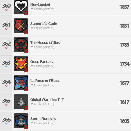
360
Newfangled
1857
Faerie [Aether]
361
Samurai's Code
1851
Faerie [Aether]
362
The House of Illos
1785
Faerie [Aether]
363
Goop Fantasy
1734
Faerie [Aether]
364
La Rose et l'Epee
1677
Faerie [Aether]
365
Global Warming T_T
1617
Faerie [Aether]
366
Storm Runners
1605
Faerie [Aether]