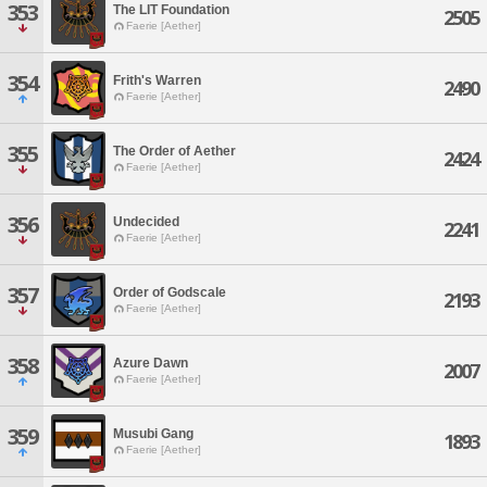
353
The LIT Foundation
2505
Faerie [Aether]
354
Frith's Warren
2490
Faerie [Aether]
355
The Order of Aether
2424
Faerie [Aether]
356
Undecided
2241
Faerie [Aether]
357
Order of Godscale
2193
Faerie [Aether]
358
Azure Dawn
2007
Faerie [Aether]
359
Musubi Gang
1893
Faerie [Aether]