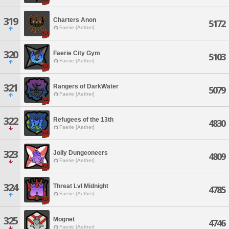
319
Charters Anon
5172
Faerie [Aether]
320
Faerie City Gym
5103
Faerie [Aether]
321
Rangers of DarkWater
5079
Faerie [Aether]
322
Refugees of the 13th
4830
Faerie [Aether]
323
Jolly Dungeoneers
4809
Faerie [Aether]
324
Threat Lvl Midnight
4785
Faerie [Aether]
325
Mognet
4746
Faerie [Aether]