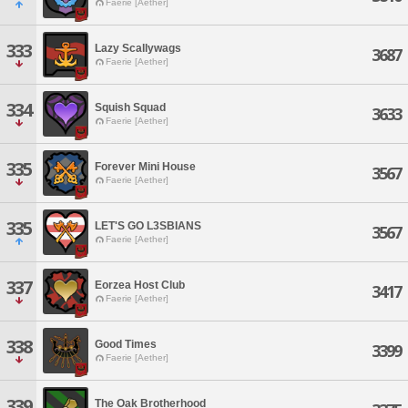
Faerie [Aether]
333
Lazy Scallywags
3687
Faerie [Aether]
334
Squish Squad
3633
Faerie [Aether]
335
Forever Mini House
3567
Faerie [Aether]
335
LET'S GO L3SBIANS
3567
Faerie [Aether]
337
Eorzea Host Club
3417
Faerie [Aether]
338
Good Times
3399
Faerie [Aether]
339
The Oak Brotherhood