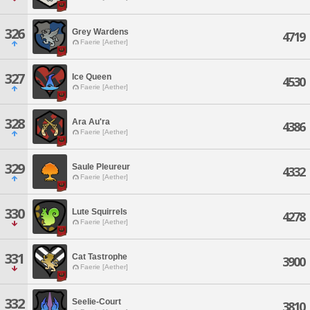
326
Grey Wardens
4719
Faerie [Aether]
327
Ice Queen
4530
Faerie [Aether]
328
Ara Au'ra
4386
Faerie [Aether]
329
Saule Pleureur
4332
Faerie [Aether]
330
Lute Squirrels
4278
Faerie [Aether]
331
Cat Tastrophe
3900
Faerie [Aether]
332
Seelie-Court
3810