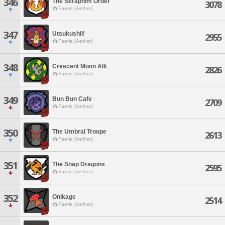
346
The Seraphim Order
3078
Faerie [Aether]
347
Utsukushii!
2955
Faerie [Aether]
348
Crescent Moon Alli
2826
Faerie [Aether]
349
Bun Bun Cafe
2709
Faerie [Aether]
350
The Umbral Troupe
2613
Faerie [Aether]
351
The Snap Dragons
2595
Faerie [Aether]
352
Onikage
2514
Faerie [Aether]