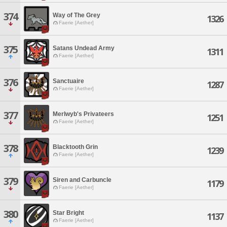
374
Way of The Grey
1326
Faerie [Aether]
375
Satans Undead Army
1311
Faerie [Aether]
376
Sanctuaire
1287
Faerie [Aether]
377
Merlwyb's Privateers
1251
Faerie [Aether]
378
Blacktooth Grin
1239
Faerie [Aether]
379
Siren and Carbuncle
1179
Faerie [Aether]
380
Star Bright
1137
Faerie [Aether]