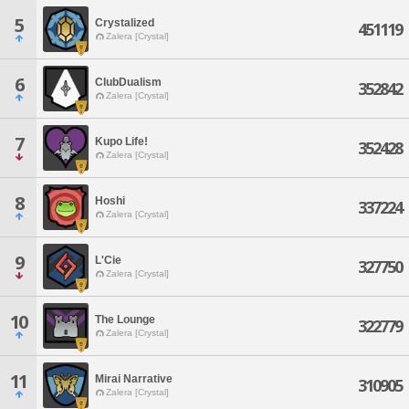
5
Crystalized
451119
Zalera [Crystal]
6
ClubDualism
352842
Zalera [Crystal]
7
Kupo Life!
352428
Zalera [Crystal]
8
Hoshi
337224
Zalera [Crystal]
9
L'Cie
327750
Zalera [Crystal]
10
The Lounge
322779
Zalera [Crystal]
11
Mirai Narrative
310905
Zalera [Crystal]