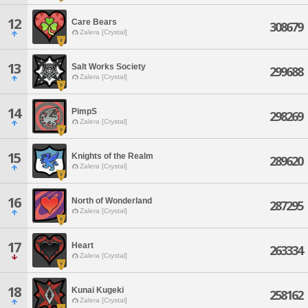
12
Care Bears
308679
Zalera [Crystal]
13
Salt Works Society
299688
Zalera [Crystal]
14
PimpS
298269
Zalera [Crystal]
15
Knights of the Realm
289620
Zalera [Crystal]
16
North of Wonderland
287295
Zalera [Crystal]
17
Heart
263334
Zalera [Crystal]
18
Kunai Kugeki
258162
Zalera [Crystal]