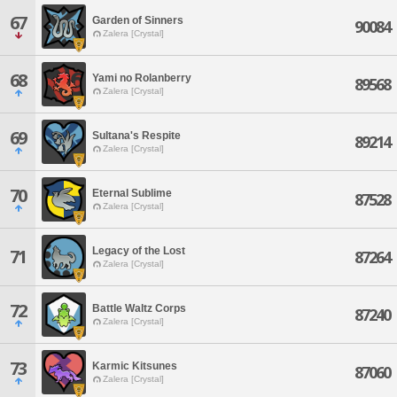
67
Garden of Sinners
90084
Zalera [Crystal]
68
Yami no Rolanberry
89568
Zalera [Crystal]
69
Sultana's Respite
89214
Zalera [Crystal]
70
Eternal Sublime
87528
Zalera [Crystal]
Legacy of the Lost
71
87264
Zalera [Crystal]
72
Battle Waltz Corps
87240
Zalera [Crystal]
73
Karmic Kitsunes
87060
Zalera [Crystal]