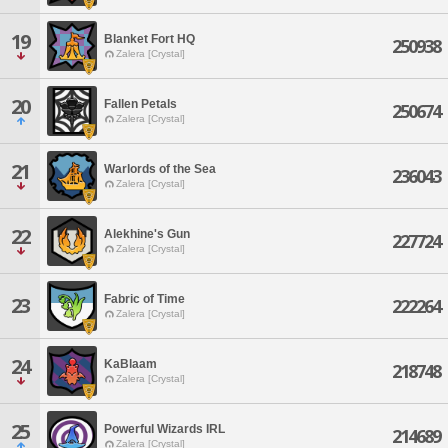
19
Blanket Fort HQ
250938
Zalera [Crystal]
20
Fallen Petals
250674
Zalera [Crystal]
21
Warlords of the Sea
236043
Zalera [Crystal]
22
Alekhine's Gun
227724
Zalera [Crystal]
Fabric of Time
23
222264
Zalera [Crystal]
24
KaBlaam
218748
Zalera [Crystal]
25
Powerful Wizards IRL
214689
Zalera [Crystal]