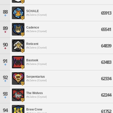
88
SCHALE
65913
Zalera [Crystal]
89
Cadence
65541
Zalera [Crystal]
90
Reticent
64839
Zalera [Crystal]
91
Bastook
63483
Zalera [Crystal]
92
Serpentarius
62334
Zalera [Crystal]
93
The Wolves
62244
Zalera [Crystal]
94
Brew Crew
61752