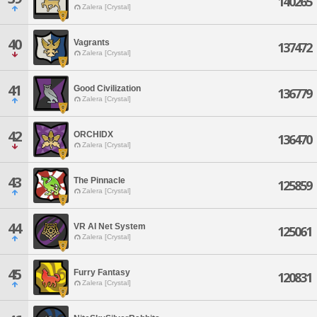
140265
Zalera [Crystal]
40
Vagrants
137472
Zalera [Crystal]
41
Good Civilization
136779
Zalera [Crystal]
42
ORCHIDX
136470
Zalera [Crystal]
43
The Pinnacle
125859
Zalera [Crystal]
44
VR AI Net System
125061
Zalera [Crystal]
45
Furry Fantasy
120831
Zalera [Crystal]