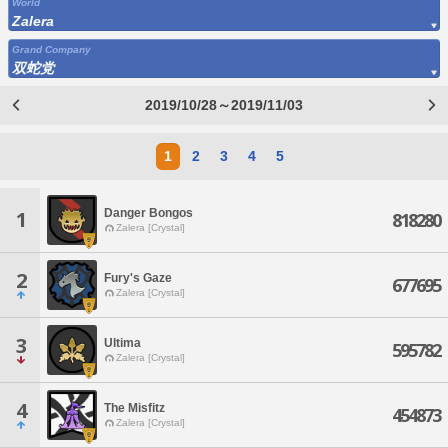
World
Zalera
Grand Company
双蛇党
2019/10/28～2019/11/03
1
2
3
4
5
Danger Bongos
1
818280
Zalera [Crystal]
2
Fury's Gaze
677695
Zalera [Crystal]
3
Ultima
595782
Zalera [Crystal]
4
The Misfitz
454873
Zalera [Crystal]