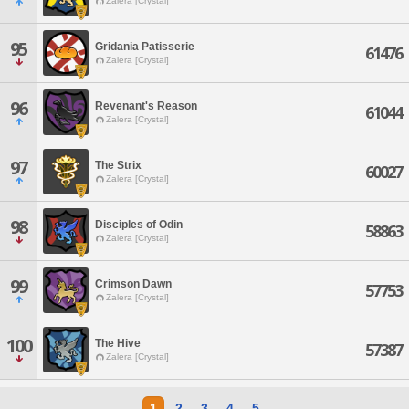
Zalera [Crystal]
95
Gridania Patisserie
61476
Zalera [Crystal]
96
Revenant's Reason
61044
Zalera [Crystal]
97
The Strix
60027
Zalera [Crystal]
98
Disciples of Odin
58863
Zalera [Crystal]
99
Crimson Dawn
57753
Zalera [Crystal]
100
The Hive
57387
Zalera [Crystal]
1
2
3
4
5