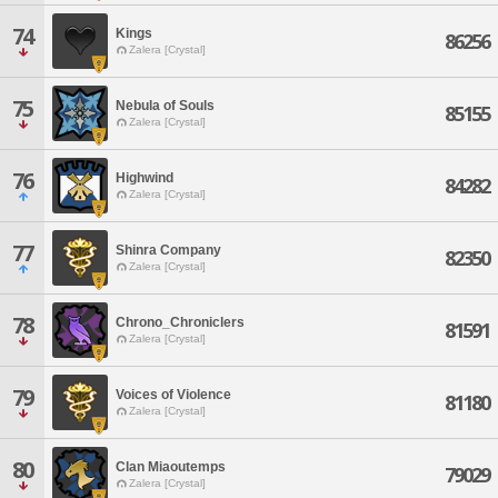
74
Kings
86256
Zalera [Crystal]
75
Nebula of Souls
85155
Zalera [Crystal]
76
Highwind
84282
Zalera [Crystal]
77
Shinra Company
82350
Zalera [Crystal]
78
Chrono_Chroniclers
81591
Zalera [Crystal]
79
Voices of Violence
81180
Zalera [Crystal]
80
Clan Miaoutemps
79029
Zalera [Crystal]