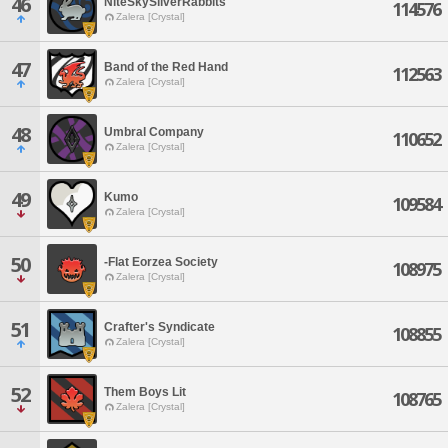
46
NiteSkySilverRabbits
114576
Zalera [Crystal]
47
Band of the Red Hand
112563
Zalera [Crystal]
48
Umbral Company
110652
Zalera [Crystal]
49
Kumo
109584
Zalera [Crystal]
50
-Flat Eorzea Society
108975
Zalera [Crystal]
51
Crafter's Syndicate
108855
Zalera [Crystal]
52
Them Boys Lit
108765
Zalera [Crystal]