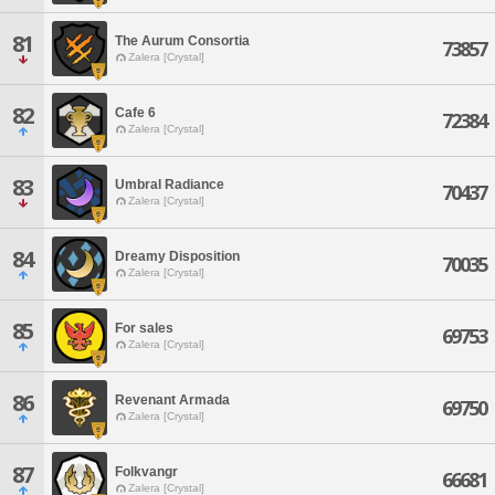
81
The Aurum Consortia
73857
Zalera [Crystal]
82
Cafe 6
72384
Zalera [Crystal]
83
Umbral Radiance
70437
Zalera [Crystal]
84
Dreamy Disposition
70035
Zalera [Crystal]
85
For sales
69753
Zalera [Crystal]
86
Revenant Armada
69750
Zalera [Crystal]
87
Folkvangr
66681
Zalera [Crystal]