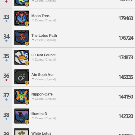
Zalera [Crystal]
33
Moon Tree.
179460
Zalera [Crystal]
34
The Lotus Path
176724
Zalera [Crystal]
35
FC Not Found!
174873
Zalera [Crystal]
36
Ain Soph Aur
145335
Zalera [Crystal]
37
Nippon-Cafe
144150
Zalera [Crystal]
38
IlluminaD
142320
Zalera [Crystal]
39
White Lotus