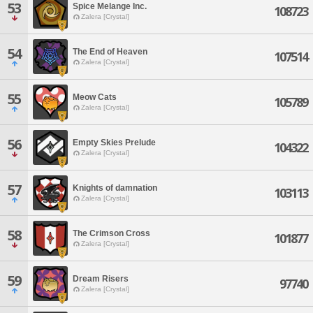
53
Spice Melange Inc.
108723
Zalera [Crystal]
54
The End of Heaven
107514
Zalera [Crystal]
55
Meow Cats
105789
Zalera [Crystal]
56
Empty Skies Prelude
104322
Zalera [Crystal]
57
Knights of damnation
103113
Zalera [Crystal]
58
The Crimson Cross
101877
Zalera [Crystal]
59
Dream Risers
97740
Zalera [Crystal]