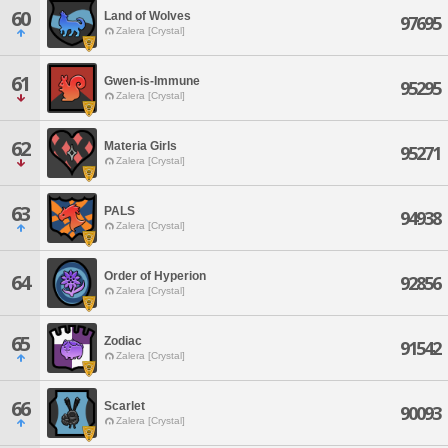
60
Land of Wolves
97695
Zalera [Crystal]
61
Gwen-is-Immune
95295
Zalera [Crystal]
62
Materia Girls
95271
Zalera [Crystal]
63
PALS
94938
Zalera [Crystal]
Order of Hyperion
64
92856
Zalera [Crystal]
65
Zodiac
91542
Zalera [Crystal]
66
Scarlet
90093
Zalera [Crystal]