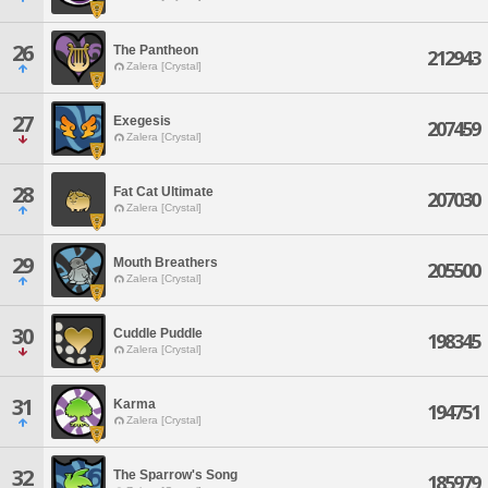
26
The Pantheon
212943
Zalera [Crystal]
27
Exegesis
207459
Zalera [Crystal]
28
Fat Cat Ultimate
207030
Zalera [Crystal]
29
Mouth Breathers
205500
Zalera [Crystal]
30
Cuddle Puddle
198345
Zalera [Crystal]
31
Karma
194751
Zalera [Crystal]
32
The Sparrow's Song
185979