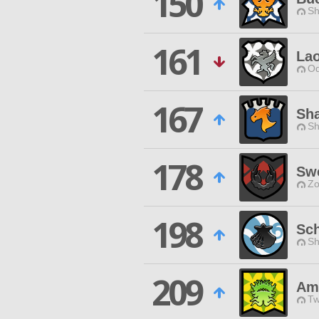
150
Sh
161
Lao
Od
167
Sh
Sh
178
Swe
Zo
198
Sch
Sh
209
Am
Tw