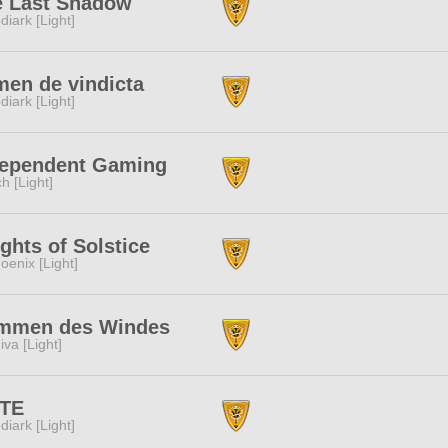
e Last Shadow
diark [Light]
en de vindicta
diark [Light]
dependent Gaming
ch [Light]
ghts of Solstice
oenix [Light]
immen des Windes
iva [Light]
ITE
diark [Light]