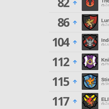
82
Th
Zo
86
Lum
Zo
104
In
Li
112
Kni
Ph
115
St
Sh
117
EL
Zo