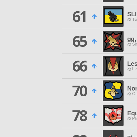
61
SLI
Tw
65
gg,
Sh
66
Le
Li
70
No
Od
78
Equ
Ph