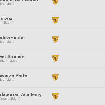
iva [Light]
dizea
in [Light]
adowHunter
iva [Light]
et Sinners
diark [Light]
warze Perle
iva [Light]
daporian Academy
intania [Light]