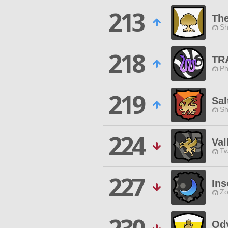
213
The
Sh
218
TR
Ph
219
Sal
Sh
224
Val
Tw
227
Ins
Zo
Od