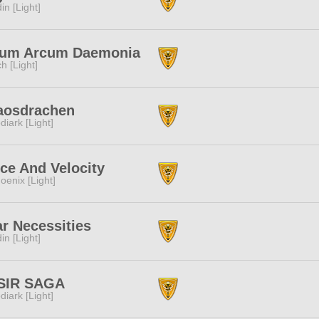
in [Light]
tum Arcum Daemonia
ch [Light]
aosdrachen
diark [Light]
ce And Velocity
oenix [Light]
r Necessities
in [Light]
SIR SAGA
diark [Light]