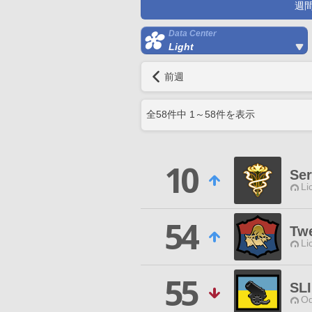
週
Data Center
Light
前週
全
58
件中
1
～
58
件を表示
10
Ser
Li
54
Tw
Li
55
SLI
Od