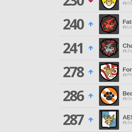
230
Od
240
Fa
Li
241
Ch
Zo
278
For
Ph
286
Bea
Od
287
AE
Zo