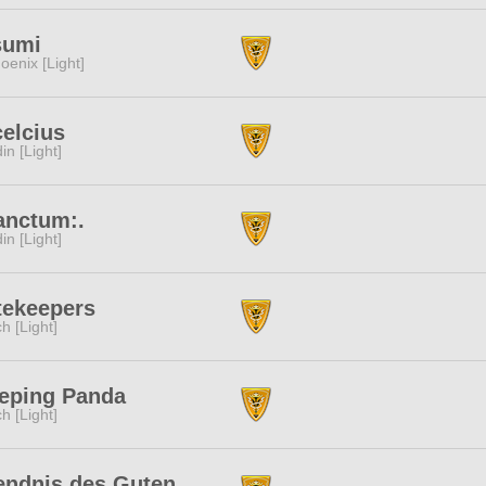
sumi
oenix [Light]
elcius
in [Light]
anctum:.
in [Light]
tekeepers
ch [Light]
eping Panda
ch [Light]
endnis des Guten