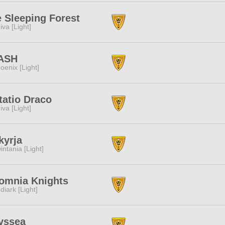
 Sleeping Forest
iva [Light]
ASH
oenix [Light]
tatio Draco
iva [Light]
kyrja
intania [Light]
omnia Knights
diark [Light]
yssea