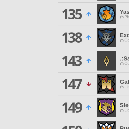
135
Ya
Ph
138
Exc
Od
143
.:S
Od
147
Ga
Li
149
Sle
Li
Bu