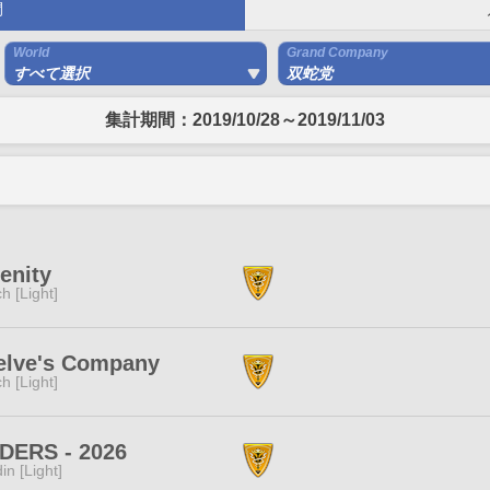
間
World
Grand Company
すべて選択
双蛇党
集計期間：2019/10/28～2019/11/03
enity
ch [Light]
elve's Company
ch [Light]
DERS - 2026
in [Light]