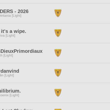
DERS - 2026
intania [Light]
 it's a wipe.
iva [Light]
sDieuxPrimordiaux
ch [Light]
rdanvind
in [Light]
ilibrium.
oenix [Light]