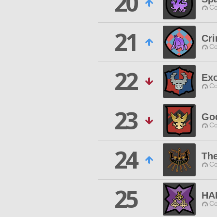
20
Co
21
Cr
Co
22
Ex
Co
23
Go
Co
24
Th
Co
25
HA
Co