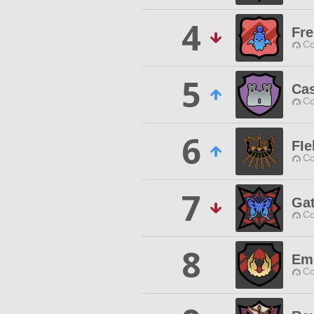
4
Fr
Co
5
Cas
Co
6
FIe
Co
7
Gat
Co
8
Emp
Co