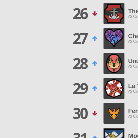
26
Th
Co
27
Ch
Co
28
Un
Co
29
La 
Co
30
Fe
Co
Moo