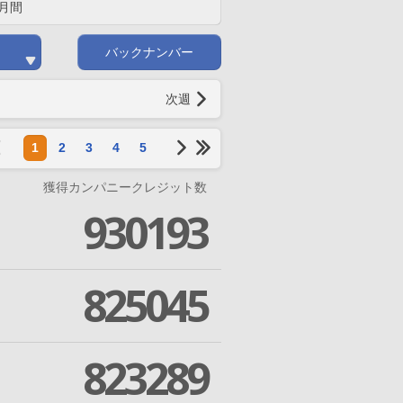
月間
バックナンバー
次週
1
2
3
4
5
獲得カンパニークレジット数
930193
825045
823289