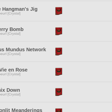
e Hangman's Jig
eurl [Crystal]
erry Bomb
eurl [Crystal]
us Mundus Network
eurl [Crystal]
Vie en Rose
eurl [Crystal]
nix Down
eurl [Crystal]
nlit Meanderings