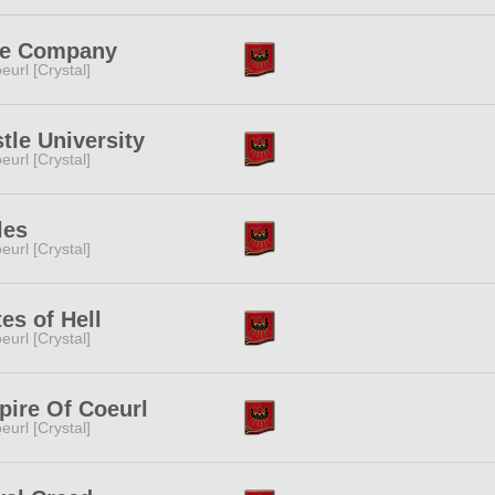
ee Company
eurl [Crystal]
tle University
eurl [Crystal]
les
eurl [Crystal]
es of Hell
eurl [Crystal]
ire Of Coeurl
eurl [Crystal]