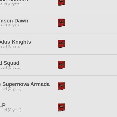
eurl [Crystal]
imson Dawn
eurl [Crystal]
odus Knights
eurl [Crystal]
d Squad
eurl [Crystal]
e Supernova Armada
eurl [Crystal]
LP
eurl [Crystal]