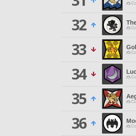
31
Co
32
The
Co
33
Go
Co
34
Lu
Co
35
Aeg
Co
36
Mo
Co