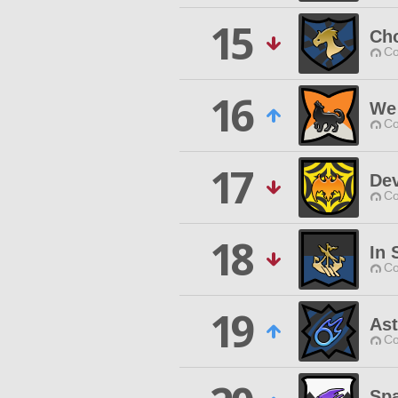
15
Ch
Co
16
We
Co
17
Dev
Co
18
In
Co
19
Ast
Co
Sp