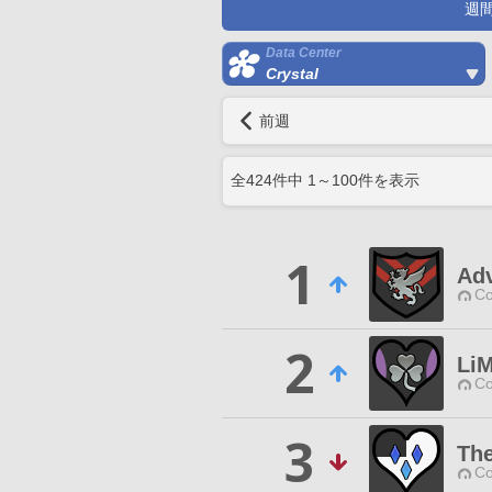
週
Data Center
Crystal
前週
全
424
件中
1
～
100
件を表示
1
Adv
Co
2
Li
Co
3
The
Co