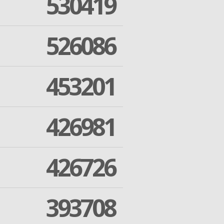
530419
526086
453201
426981
426726
393708