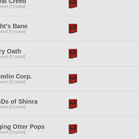
al Creed
eurl [Crystal]
ht's Bane
eurl [Crystal]
ry Oath
eurl [Crystal]
mlin Corp.
eurl [Crystal]
Ds of Shinra
eurl [Crystal]
ing Otter Pops
eurl [Crystal]