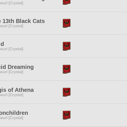
eurl [Crystal]
 13th Black Cats
eurl [Crystal]
ld
eurl [Crystal]
cid Dreaming
eurl [Crystal]
is of Athena
eurl [Crystal]
onchildren
eurl [Crystal]