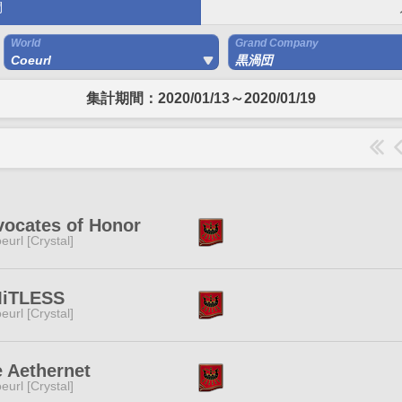
間
World
Grand Company
Coeurl
黒渦団
集計期間：2020/01/13～2020/01/19
ocates of Honor
eurl [Crystal]
MiTLESS
eurl [Crystal]
 Aethernet
eurl [Crystal]