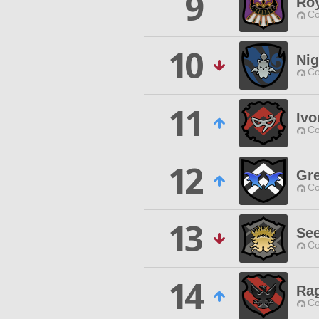
9
Roy
Co
10
Nig
Co
11
Ivo
Co
12
Gre
Co
13
See
Co
14
Rag
Co