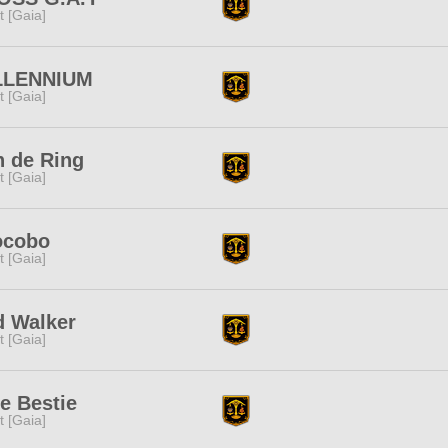
it [Gaia]
LLENNIUM
it [Gaia]
 de Ring
it [Gaia]
ocobo
it [Gaia]
d Walker
it [Gaia]
e Bestie
it [Gaia]