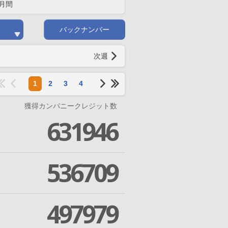
月間
バックナンバー
次週
1
2
3
4
獲得カンパニークレジット数
631946
536709
497979