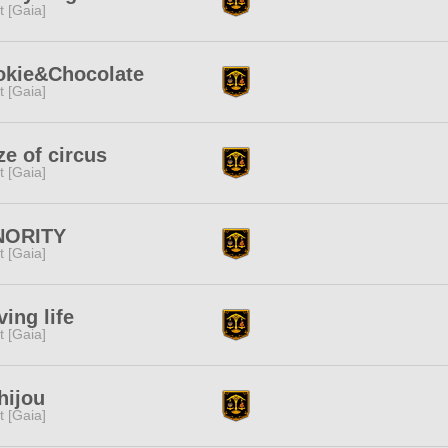
it [Gaia]
okie&Chocolate
it [Gaia]
e of circus
it [Gaia]
NORITY
it [Gaia]
iving life
it [Gaia]
hijou
it [Gaia]