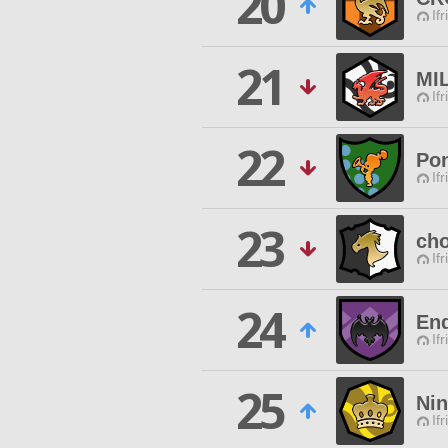
20
Ifr
21
MI
Ifr
22
Pon
Ifr
23
ch
Ifr
24
En
Ifr
25
Nin
Ifr