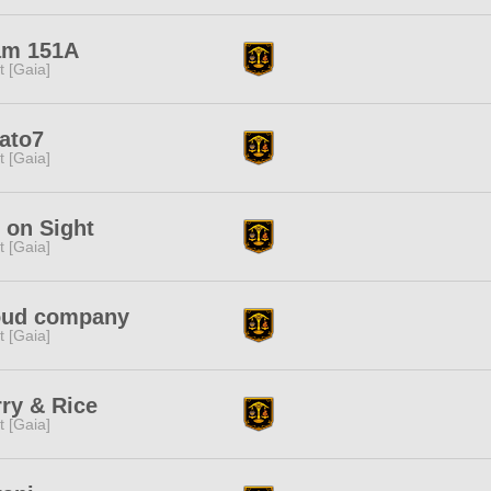
am 151A
it [Gaia]
ato7
it [Gaia]
l on Sight
it [Gaia]
oud company
it [Gaia]
ry & Rice
it [Gaia]