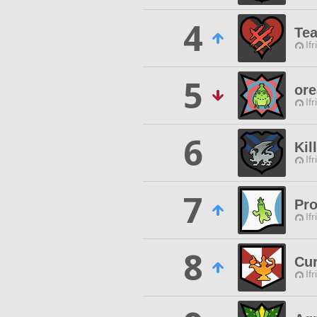
4
Te
Ifr
5
ore
Ifr
6
Kil
Ifr
7
Pr
Ifr
8
Cur
Ifr