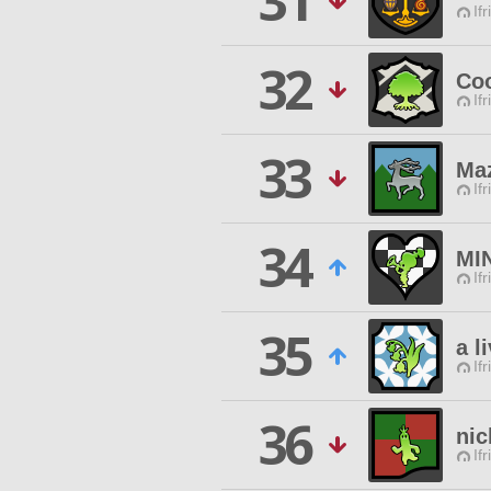
31
Ifr
32
Co
Ifr
33
Maz
Ifr
34
MI
Ifr
35
a l
Ifr
36
nic
Ifr