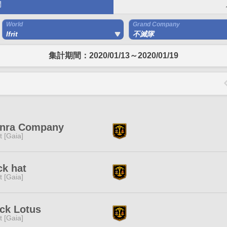
間
World
Grand Company
Ifrit
不滅隊
集計期間：2020/01/13～2020/01/19
inra Company
it [Gaia]
k hat
it [Gaia]
ck Lotus
it [Gaia]