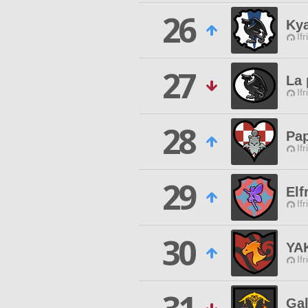
26
Ky
Ifr
27
La 
Ifr
28
Pap
Ifr
29
Elf
Ifr
30
YA
Ifr
Gal