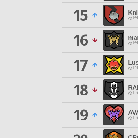
15
Kni
Ifr
16
mar
Ifr
17
Lus
Ifr
18
RA
Ifr
19
AV
Ifr
CR