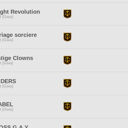
ght Revolution
it [Gaia]
iage sorciere
it [Gaia]
tige Clowns
it [Gaia]
IDERS
it [Gaia]
ABEL
it [Gaia]
OSS G.A.Y