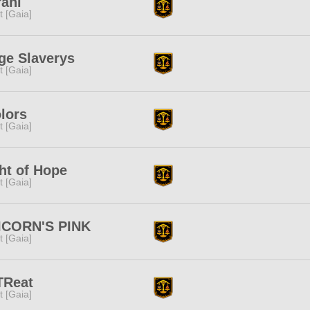
ani
it [Gaia]
ge Slaverys
it [Gaia]
lors
it [Gaia]
ht of Hope
it [Gaia]
ICORN'S PINK
it [Gaia]
TReat
it [Gaia]