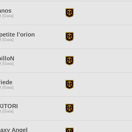
anos
it [Gaia]
petite l'orion
it [Gaia]
illoN
it [Gaia]
riede
it [Gaia]
KITORI
it [Gaia]
axy Angel