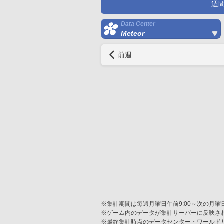
週
Data Center
Meteor
前週
※集計期間は毎週月曜日午前9:00～次の月曜日
※ゲーム内のデータが集計サーバーに反映さ
※最終集計時点のデータセンター・ワールド