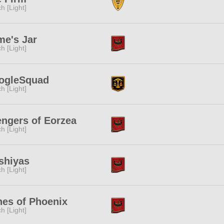
ch [Light]
me's Jar
ch [Light]
ogleSquad
ch [Light]
ngers of Eorzea
ch [Light]
shiyas
ch [Light]
es of Phoenix
ch [Light]