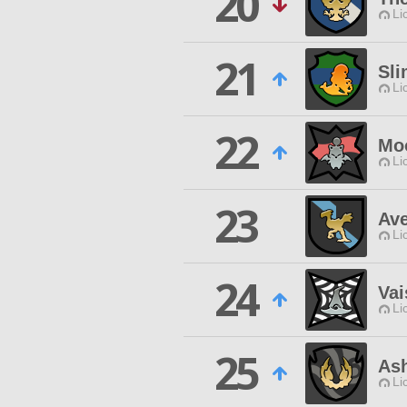
20
Li
21
Sli
Li
22
Mo
Li
23
Ave
Li
24
Vai
Li
25
Ash
Li