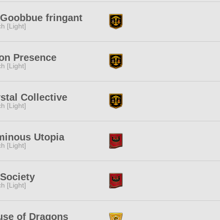
Goobbue fringant
ch [Light]
on Presence
ch [Light]
stal Collective
ch [Light]
minous Utopia
ch [Light]
Society
ch [Light]
use of Dragons