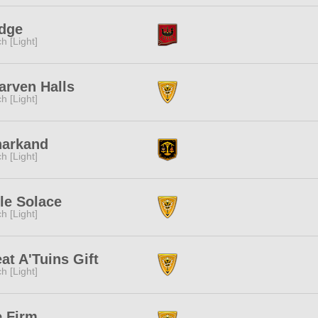
dge
ch [Light]
rven Halls
ch [Light]
narkand
ch [Light]
tle Solace
ch [Light]
at A'Tuins Gift
ch [Light]
 Firm