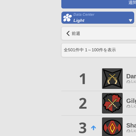
週
Data Center
Light
前週
全
501
件中
1
～
100
件を表示
1
Dar
Li
2
Gi
Li
3
Sh
Li