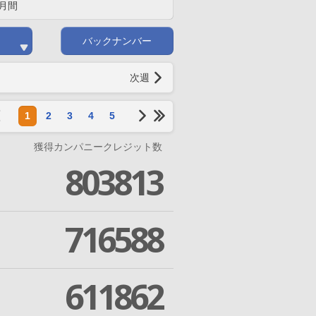
月間
バックナンバー
次週
1
2
3
4
5
獲得カンパニークレジット数
803813
716588
611862