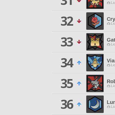
31
Li
32
Cry
Li
33
Ga
Li
34
Vi
Li
35
Ro
Li
36
Lu
Li