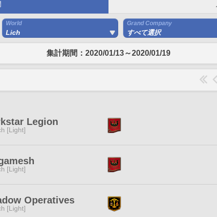
間
World
Grand Company
Lich
すべて選択
集計期間：2020/01/13～2020/01/19
kstar Legion
ch [Light]
lgamesh
ch [Light]
adow Operatives
ch [Light]