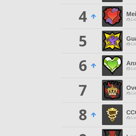
4
Me
Li
5
Gua
Li
6
Anx
Li
7
Ove
Li
8
CC
Li