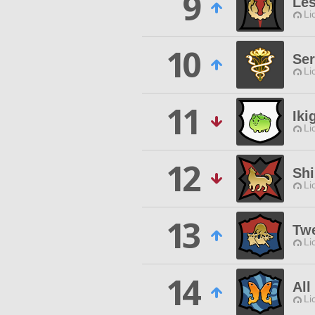
9
Le
Li
10
Ser
Li
11
Iki
Li
12
Sh
Li
13
Tw
Li
14
All
Li