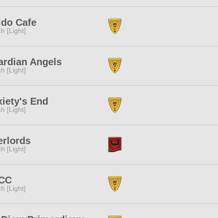
ido Cafe
ch [Light]
rdian Angels
ch [Light]
iety's End
ch [Light]
rlords
ch [Light]
CC
ch [Light]