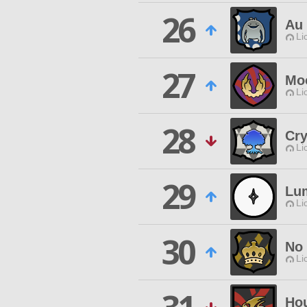
26
Au 
Li
27
Mo
Li
28
Cry
Li
29
Lu
Li
30
No 
Li
Ho