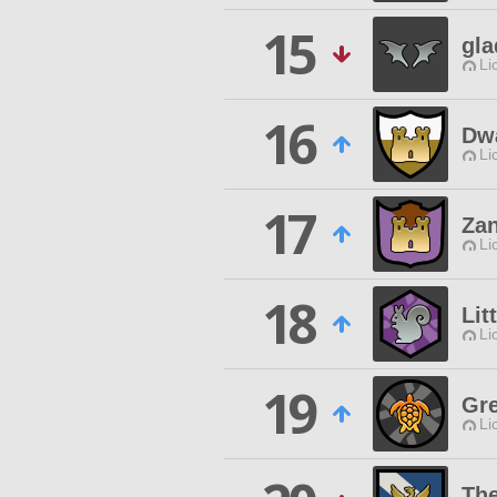
15
gla
Li
16
Dwa
Li
17
Za
Li
18
Lit
Li
19
Gre
Li
The