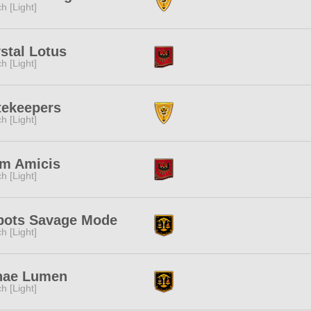
ch [Light]
stal Lotus
ch [Light]
tekeepers
ch [Light]
am Amicis
ch [Light]
bots Savage Mode
ch [Light]
nae Lumen
ch [Light]