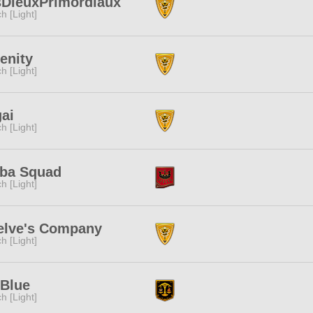
sDieuxPrimordiaux
ch [Light]
enity
ch [Light]
gai
ch [Light]
iba Squad
ch [Light]
elve's Company
ch [Light]
 Blue
ch [Light]