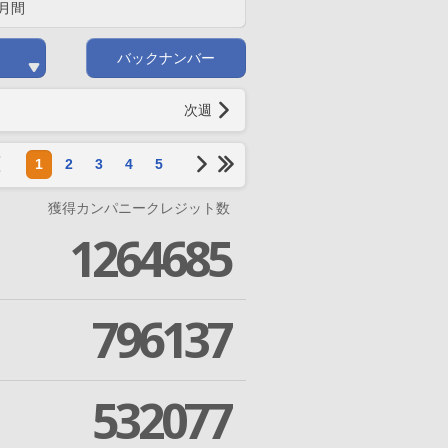
月間
バックナンバー
次週
1
2
3
4
5
獲得カンパニークレジット数
1264685
796137
532077