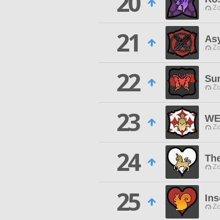
20
Zo
21
Asy
Zo
22
Su
Zo
23
WE
Zo
24
The
Zo
25
Ins
Zo