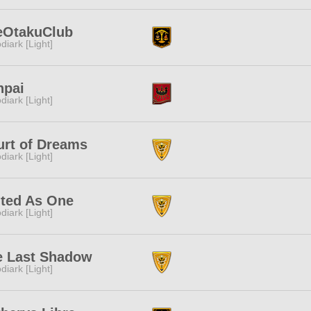
eOtakuClub
diark [Light]
npai
diark [Light]
urt of Dreams
diark [Light]
ited As One
diark [Light]
e Last Shadow
diark [Light]