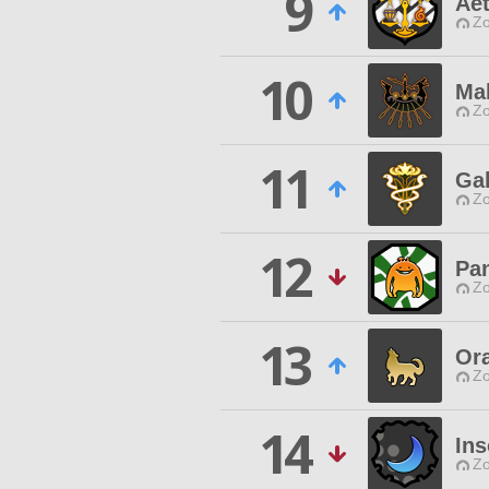
9
Aet
Zo
10
Ma
Zo
11
Ga
Zo
12
Pa
Zo
13
Ora
Zo
14
In
Zo