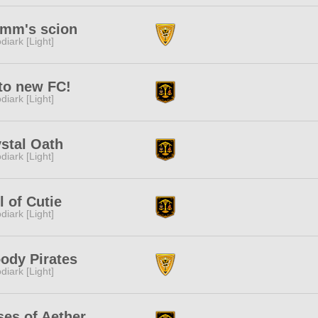
imm's scion
diark [Light]
to new FC!
diark [Light]
stal Oath
diark [Light]
l of Cutie
diark [Light]
ody Pirates
diark [Light]
es of Aether