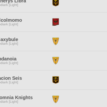
herys Libra
diark [Light]
lcolmomo
diark [Light]
laxybule
diark [Light]
ndanoia
diark [Light]
cion Seis
diark [Light]
somnia Knights
diark [Light]