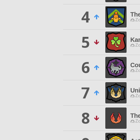
4
Th
Zo
5
Ka
Zo
6
Co
Zo
7
Un
Zo
8
Th
Zo