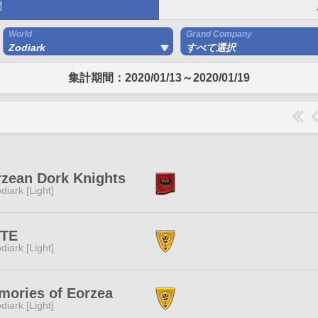
間
World
Grand Company
Zodiark
すべて選択
集計期間：2020/01/13～2020/01/19
rzean Dork Knights
diark [Light]
ITE
diark [Light]
mories of Eorzea
diark [Light]