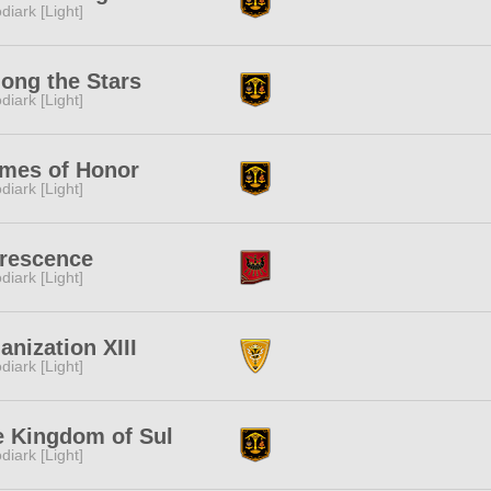
diark [Light]
ong the Stars
diark [Light]
ames of Honor
diark [Light]
orescence
diark [Light]
anization XIII
diark [Light]
e Kingdom of Sul
diark [Light]