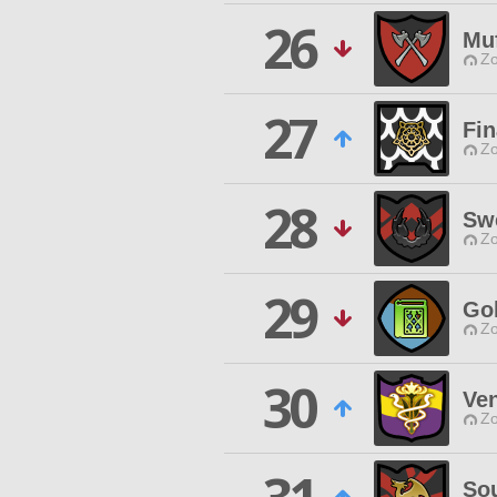
26
Muf
Zo
27
Fin
Zo
28
Sw
Zo
29
Go
Zo
30
Ve
Zo
Sou