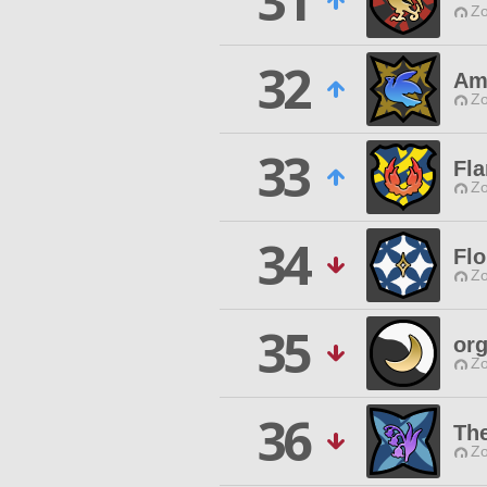
31
Zo
32
Am
Zo
33
Fl
Zo
34
Fl
Zo
35
org
Zo
36
Th
Zo