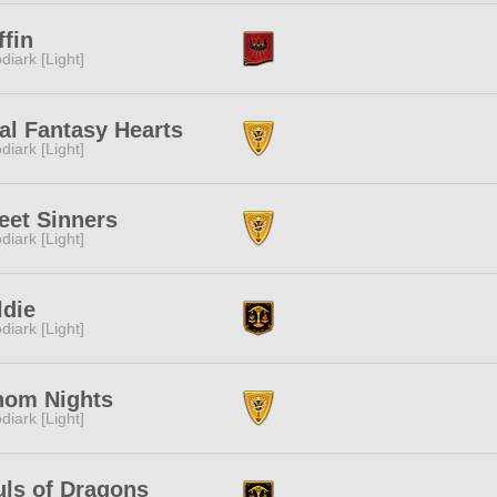
fin
diark [Light]
al Fantasy Hearts
diark [Light]
eet Sinners
diark [Light]
ldie
diark [Light]
nom Nights
diark [Light]
ls of Dragons