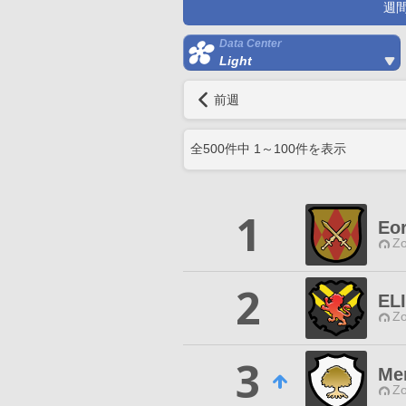
週
Data Center
Light
前週
全
500
件中
1
～
100
件を表示
1
Eo
Zo
2
EL
Zo
3
Me
Zo