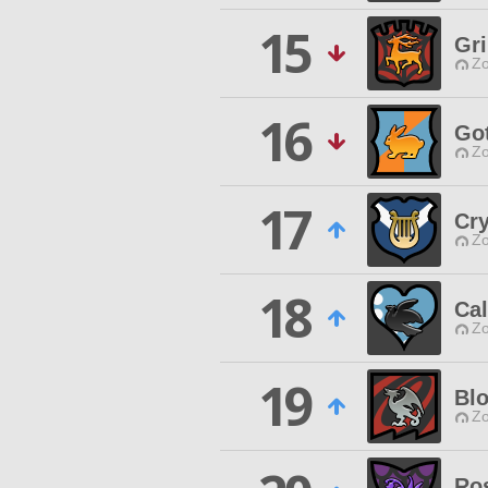
15
Gr
Zo
16
Go
Zo
17
Cry
Zo
18
Cal
Zo
19
Blo
Zo
Ros