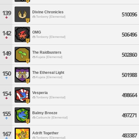
139
Divine Chronicles
510096
Tonberry [Elemental]
142
OMG
506496
Tonberry [Elemental]
149
The Raidbusters
502860
Kujata [Elemental]
150
The Ethereal Light
501988
Kujata [Elemental]
154
Vesperia
498664
Tonberry [Elemental]
155
Balmy Breeze
497271
Carbuncle [Elemental]
167
Adrift Together
483387
Tonberry [Elemental]