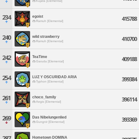
Kujata [Elemental]
234
egoist
415788
Ramuh [Elemental]
240
wild strawberry
410700
Ramuh [Elemental]
242
TeaTime
409188
Garuda [Elemental]
254
LUZ Y OSCURIDAD ARIA
399384
Typhon [Elemental]
261
choco_family
396114
Aegis [Elemental]
269
Das Nibelungenlied
393369
Gungnir [Elemental]
287
Hometown DOMINA