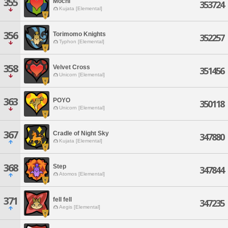
355
Mochi
353724
Kujata [Elemental]
356
Torimomo Knights
352257
Typhon [Elemental]
358
Velvet Cross
351456
Unicorn [Elemental]
363
POYO
350118
Unicorn [Elemental]
367
Cradle of Night Sky
347880
Kujata [Elemental]
368
Step
347844
Atomos [Elemental]
371
fell fell
347235
Aegis [Elemental]