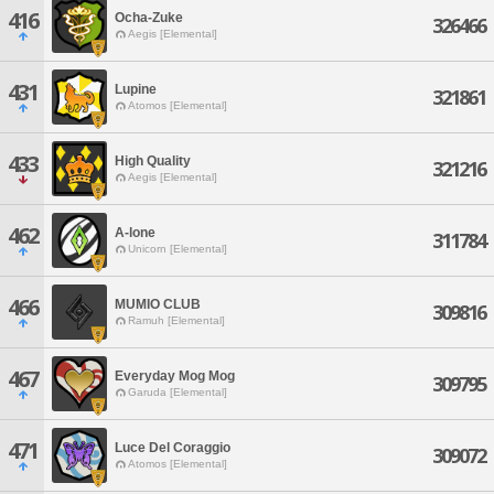
416
Ocha-Zuke
326466
Aegis [Elemental]
431
Lupine
321861
Atomos [Elemental]
433
High Quality
321216
Aegis [Elemental]
462
A-lone
311784
Unicorn [Elemental]
466
MUMIO CLUB
309816
Ramuh [Elemental]
467
Everyday Mog Mog
309795
Garuda [Elemental]
471
Luce Del Coraggio
309072
Atomos [Elemental]