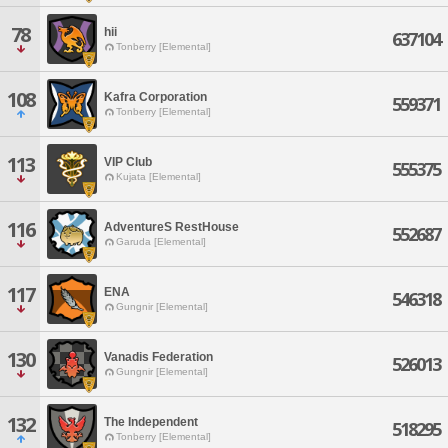
78
hii
637104
Tonberry [Elemental]
108
Kafra Corporation
559371
Tonberry [Elemental]
113
VIP Club
555375
Kujata [Elemental]
116
AdventureS RestHouse
552687
Garuda [Elemental]
117
ENA
546318
Gungnir [Elemental]
130
Vanadis Federation
526013
Gungnir [Elemental]
132
The Independent
518295
Tonberry [Elemental]