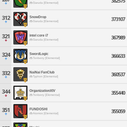
382575
Garuda [Elemental]
312
SnowDrop
373107
Garuda [Elemental]
321
intel core i7
367989
Garuda [Elemental]
324
SwordLogic
366633
Tonberry [Elemental]
332
NaiNai FanClub
360537
Typhon [Elemental]
344
OrganizationXIV
355440
Tonberry [Elemental]
351
FUNDOSHI
355059
Atomos [Elemental]