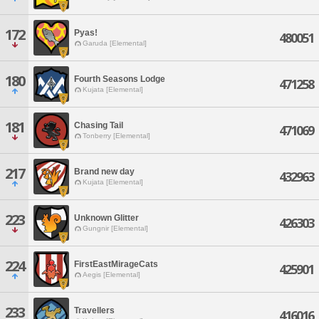
172
Pyas!
480051
Garuda [Elemental]
180
Fourth Seasons Lodge
471258
Kujata [Elemental]
181
Chasing Tail
471069
Tonberry [Elemental]
217
Brand new day
432963
Kujata [Elemental]
223
Unknown Glitter
426303
Gungnir [Elemental]
224
FirstEastMirageCats
425901
Aegis [Elemental]
233
Travellers
416016