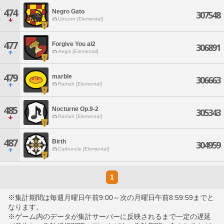
474
Negro Gato
307548
Unicorn [Elemental]
477
Forgive You al2
306891
Aegis [Elemental]
479
marble
306663
Ramuh [Elemental]
485
Nocturne Op.9-2
305343
Ramuh [Elemental]
487
Birth
304959
Carbuncle [Elemental]
1
※集計期間は毎週月曜日午前9:00～次の月曜日午前8:59:59までと
なります。
※ゲーム内のデータが集計サーバーに反映されるまで一定の遅延