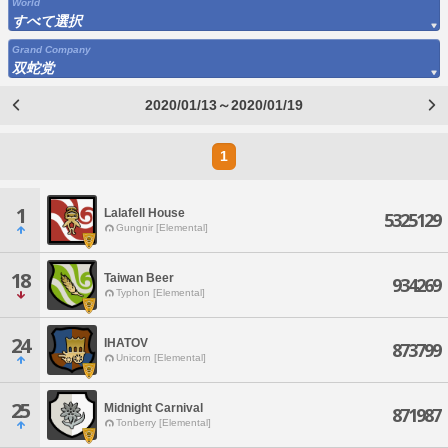
World
すべて選択
Grand Company
双蛇党
2020/01/13～2020/01/19
1
1
Lalafell House
5325129
Gungnir [Elemental]
18
Taiwan Beer
934269
Typhon [Elemental]
24
IHATOV
873799
Unicorn [Elemental]
25
Midnight Carnival
871987
Tonberry [Elemental]