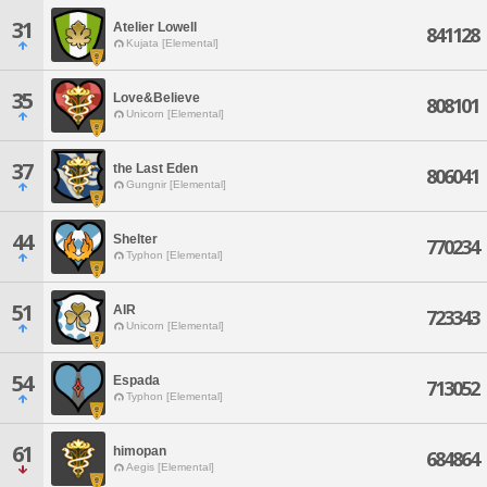
31
Atelier Lowell
841128
Kujata [Elemental]
35
Love&Believe
808101
Unicorn [Elemental]
37
the Last Eden
806041
Gungnir [Elemental]
44
Shelter
770234
Typhon [Elemental]
51
AIR
723343
Unicorn [Elemental]
54
Espada
713052
Typhon [Elemental]
61
himopan
684864
Aegis [Elemental]