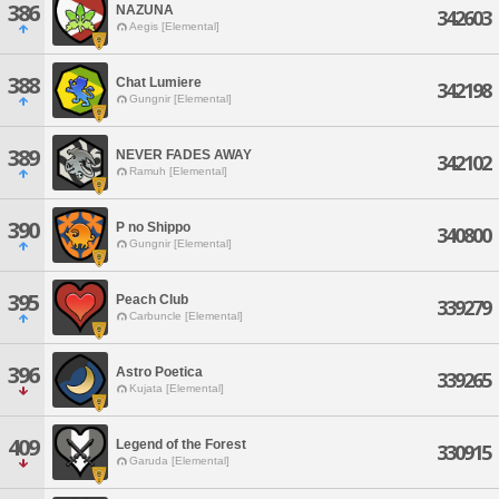
386
NAZUNA
342603
Aegis [Elemental]
388
Chat Lumiere
342198
Gungnir [Elemental]
389
NEVER FADES AWAY
342102
Ramuh [Elemental]
390
P no Shippo
340800
Gungnir [Elemental]
395
Peach Club
339279
Carbuncle [Elemental]
396
Astro Poetica
339265
Kujata [Elemental]
409
Legend of the Forest
330915
Garuda [Elemental]