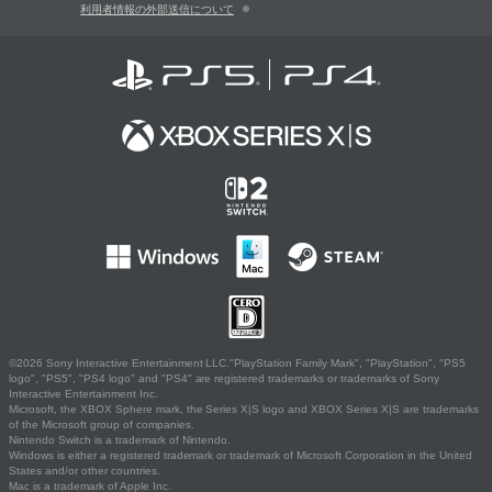
利用者情報の外部送信について
©2026 Sony Interactive Entertainment LLC."PlayStation Family Mark", "PlayStation", "PS5
logo", "PS5", "PS4 logo" and "PS4" are registered trademarks or trademarks of Sony
Interactive Entertainment Inc.
Microsoft, the XBOX Sphere mark, the Series X|S logo and XBOX Series X|S are trademarks
of the Microsoft group of companies.
Nintendo Switch is a trademark of Nintendo.
Windows is either a registered trademark or trademark of Microsoft Corporation in the United
States and/or other countries.
Mac is a trademark of Apple Inc.