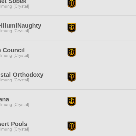
set Sobek
lmung [Crystal]
IllumiNaughty
lmung [Crystal]
 Council
lmung [Crystal]
stal Orthodoxy
lmung [Crystal]
ana
lmung [Crystal]
ert Pools
lmung [Crystal]