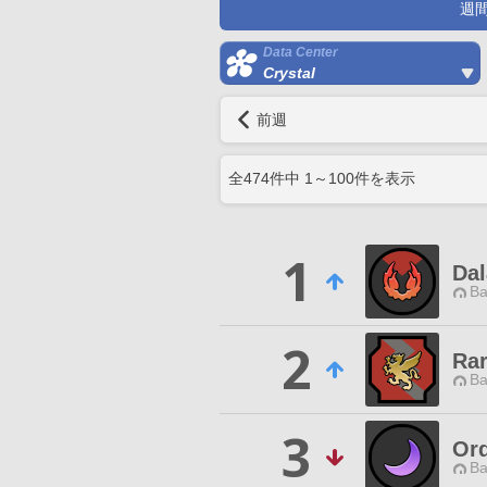
週
Data Center
Crystal
前週
全
474
件中
1
～
100
件を表示
1
Dal
Ba
2
Ra
Ba
3
Or
Ba