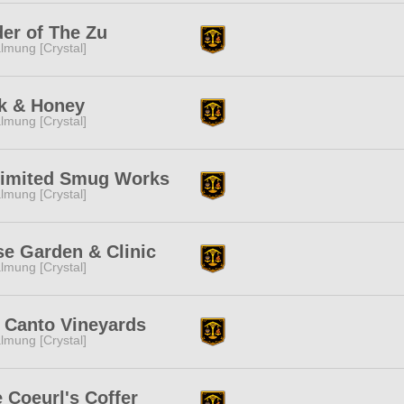
er of The Zu
lmung [Crystal]
k & Honey
lmung [Crystal]
limited Smug Works
lmung [Crystal]
e Garden & Clinic
lmung [Crystal]
 Canto Vineyards
lmung [Crystal]
 Coeurl's Coffer