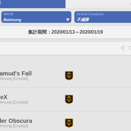
間
World
Grand Company
Balmung
不滅隊
集計期間：2020/01/13～2020/01/19
amud's Fall
lmung [Crystal]
reX
lmung [Crystal]
der Obscura
lmung [Crystal]