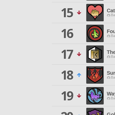
15
Cat
Ba
16
Fou
Ba
17
The
Ba
18
Sur
Ba
19
Way
Ba
Gol