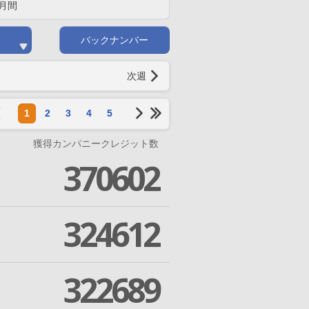
月間
バックナンバー
次週
1
2
3
4
5
獲得カンパニークレジット数
370602
324612
322689