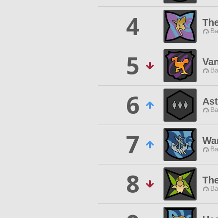
4
Th
Ba
5
Van
Ba
6
Ast
Ba
7
War
Ba
8
Th
Ba