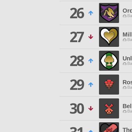
26
Ord
Ba
27
Mil
Ba
28
Un
Ba
29
Ros
Ba
30
Bel
Ba
The