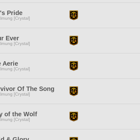
's Pride
lmung [Crystal]
r Ever
lmung [Crystal]
 Aerie
lmung [Crystal]
vivor Of The Song
lmung [Crystal]
 of the Wolf
lmung [Crystal]
d & Glory