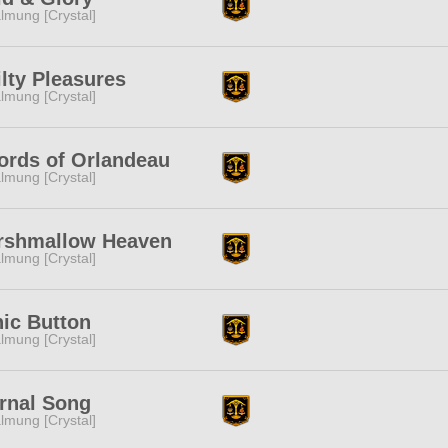
lmung [Crystal]
lty Pleasures
lmung [Crystal]
rds of Orlandeau
lmung [Crystal]
rshmallow Heaven
lmung [Crystal]
ic Button
lmung [Crystal]
rnal Song
lmung [Crystal]