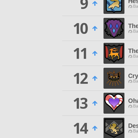
9
He
Ba
10
The
Ba
11
The
Ba
12
Cry
Ba
13
Oh
Ba
14
Des
Ba