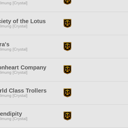
lmung [Crystal]
iety of the Lotus
lmung [Crystal]
ra's
lmung [Crystal]
onheart Company
lmung [Crystal]
ld Class Trollers
lmung [Crystal]
endipity
lmung [Crystal]