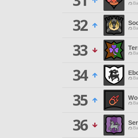
31
Ba
32
Soc
Ba
33
Ter
Ba
34
Eb
Ba
35
Wor
Ba
36
Ser
Ba