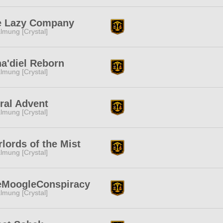
e Lazy Company
lmung [Crystal]
a'diel Reborn
lmung [Crystal]
ral Advent
lmung [Crystal]
lords of the Mist
lmung [Crystal]
eMoogleConspiracy
lmung [Crystal]