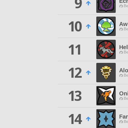
9
Ech
Be
10
Awe
Be
11
Hel
Be
12
Alo
Be
13
Oni
Be
14
Fan
Be