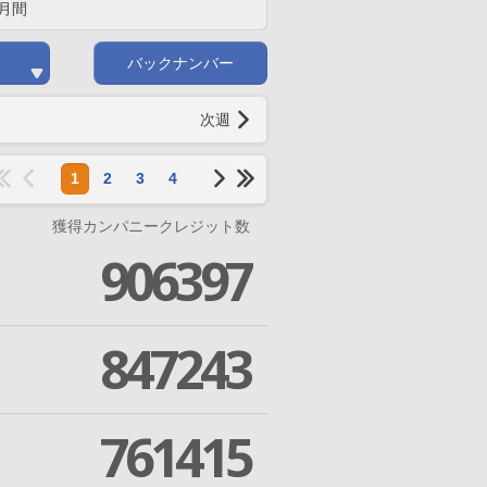
月間
バックナンバー
次週
1
2
3
4
獲得カンパニークレジット数
906397
847243
761415