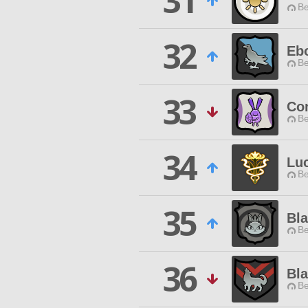
31
Be
32
Eb
Be
33
Co
Be
34
Lu
Be
35
Bla
Be
36
Bl
Be