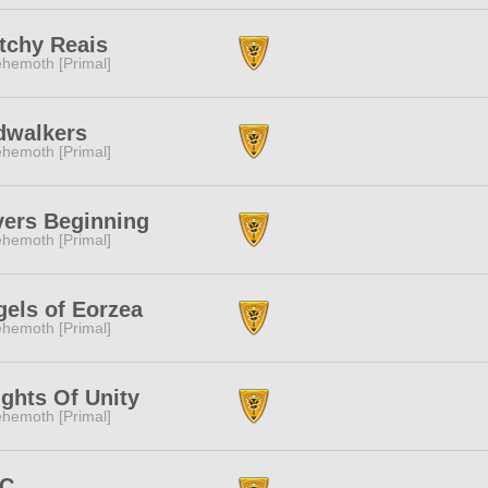
tchy Reais
hemoth [Primal]
dwalkers
hemoth [Primal]
vers Beginning
hemoth [Primal]
els of Eorzea
hemoth [Primal]
ghts Of Unity
hemoth [Primal]
C