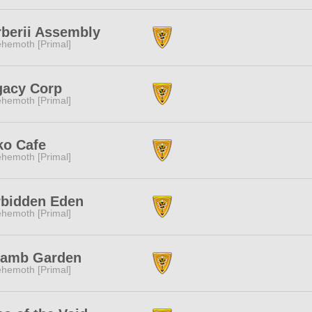
berii Assembly
hemoth [Primal]
gacy Corp
hemoth [Primal]
ko Cafe
hemoth [Primal]
rbidden Eden
hemoth [Primal]
lamb Garden
hemoth [Primal]