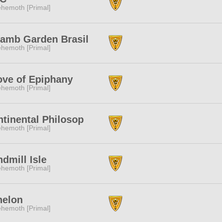
hemoth [Primal]
lamb Garden Brasil
hemoth [Primal]
ove of Epiphany
hemoth [Primal]
tinental Philosop
hemoth [Primal]
dmill Isle
hemoth [Primal]
helon
hemoth [Primal]