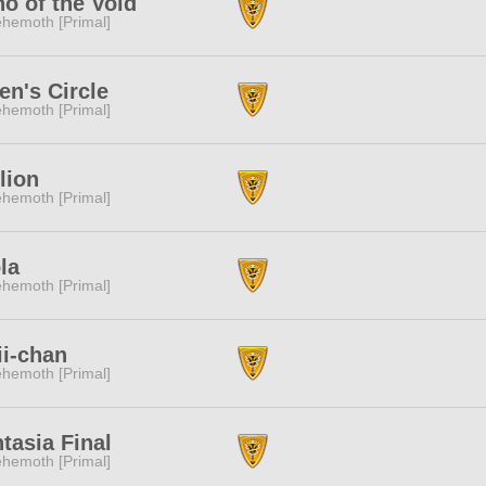
o of the Void
hemoth [Primal]
n's Circle
hemoth [Primal]
lion
hemoth [Primal]
la
hemoth [Primal]
i-chan
hemoth [Primal]
tasia Final
hemoth [Primal]