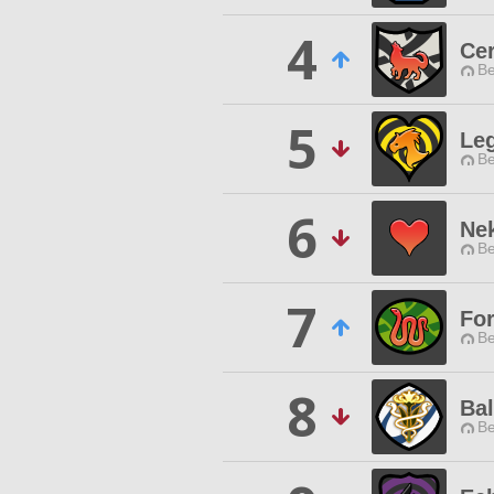
4
Cer
Be
5
Le
Be
6
Ne
Be
7
Fo
Be
8
Ba
Be