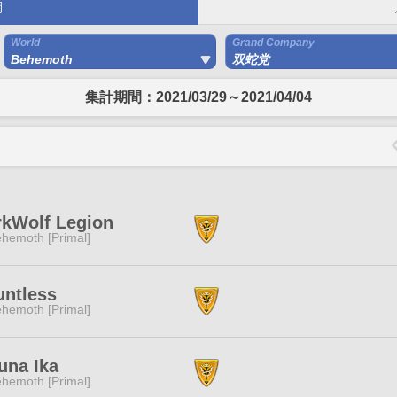
間
World
Grand Company
Behemoth
双蛇党
集計期間：2021/03/29～2021/04/04
rkWolf Legion
hemoth [Primal]
untless
hemoth [Primal]
una Ika
hemoth [Primal]