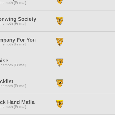
hemoth [Primal]
onwing Society
hemoth [Primal]
mpany For You
hemoth [Primal]
cise
hemoth [Primal]
cklist
hemoth [Primal]
ack Hand Mafia
hemoth [Primal]