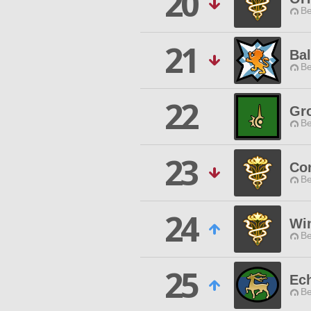
20
Be
21
Ba
Be
22
Gr
Be
23
Con
Be
24
Win
Be
25
Ec
Be