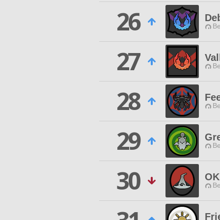
26
De
Be
27
Val
Be
28
Fe
Be
29
Gr
Be
30
OK
Be
Fri