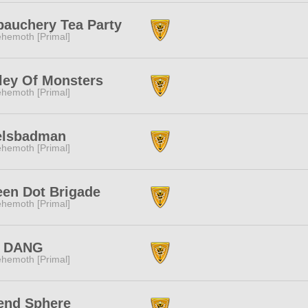
bauchery Tea Party
hemoth [Primal]
ley Of Monsters
hemoth [Primal]
elsbadman
hemoth [Primal]
een Dot Brigade
hemoth [Primal]
 DANG
hemoth [Primal]
end Sphere