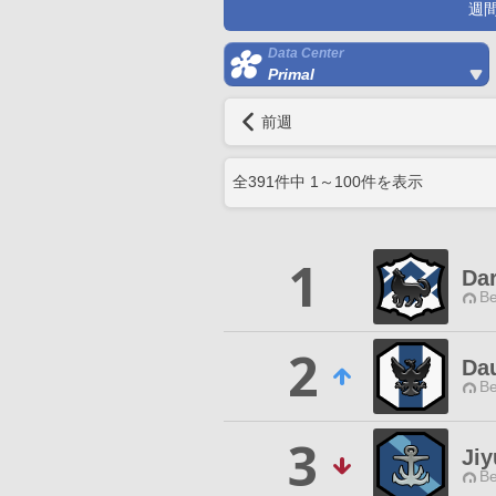
週
Data Center
Primal
前週
全
391
件中
1
～
100
件を表示
1
Da
Be
2
Da
Be
3
Jiy
Be