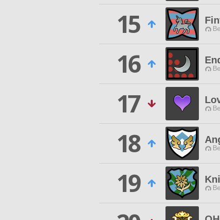
15
Fin
Be
16
En
Be
17
Lo
Be
18
Ang
Be
19
Kni
Be
OH