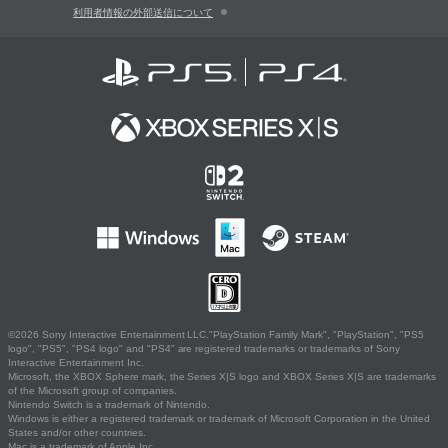
利用者情報の外部送信について
©2026 Sony Interactive Entertainment LLC."PlayStation Family Mark", "PlayStation", "PS5
logo", "PS5", "PS4 logo" and "PS4" are registered trademarks or trademarks of Sony
Interactive Entertainment Inc.
Microsoft, the XBOX Sphere mark, the Series X|S logo and XBOX Series X|S are trademarks
of the Microsoft group of companies.
Nintendo Switch is a trademark of Nintendo.
Windows is either a registered trademark or trademark of Microsoft Corporation in the United
States and/or other countries.
Mac is a trademark of Apple Inc.