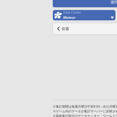
週
Data Center
Meteor
前週
※集計期間は毎週月曜日午前9:00～次の月曜日
※ゲーム内のデータが集計サーバーに反映さ
※最終集計時点のデータセンター・ワールド