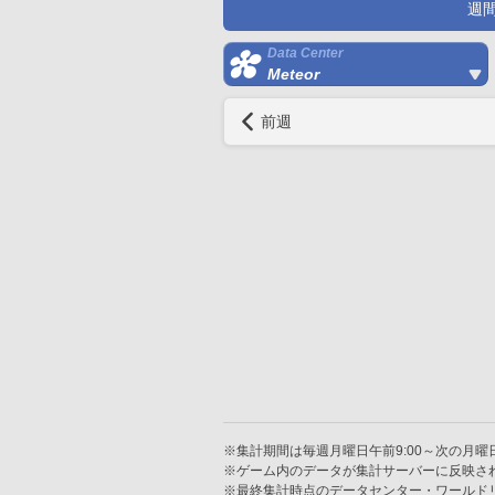
週
Data Center
Meteor
前週
※集計期間は毎週月曜日午前9:00～次の月曜日
※ゲーム内のデータが集計サーバーに反映さ
※最終集計時点のデータセンター・ワールド