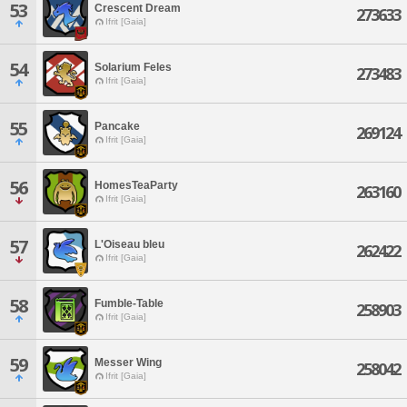
53
Crescent Dream
273633
Ifrit [Gaia]
54
Solarium Feles
273483
Ifrit [Gaia]
55
Pancake
269124
Ifrit [Gaia]
56
HomesTeaParty
263160
Ifrit [Gaia]
57
L'Oiseau bleu
262422
Ifrit [Gaia]
58
Fumble-Table
258903
Ifrit [Gaia]
59
Messer Wing
258042
Ifrit [Gaia]