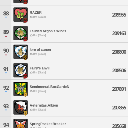
88
RAZER
209955
Ifrit [Gaia]
89
Lauded Argon's Winds
209163
Ifrit [Gaia]
90
lore of canon
208800
Ifrit [Gaia]
91
Fairy's anvil
208506
Ifrit [Gaia]
92
SentimentaLBoxGardeN
207891
Ifrit [Gaia]
93
Aeternitas.Albion
207855
Ifrit [Gaia]
94
SpringPocket Breaker
205668