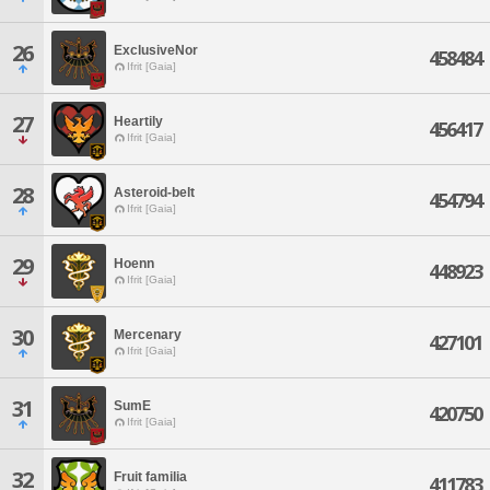
26
ExclusiveNor
458484
Ifrit [Gaia]
27
Heartily
456417
Ifrit [Gaia]
28
Asteroid-belt
454794
Ifrit [Gaia]
29
Hoenn
448923
Ifrit [Gaia]
30
Mercenary
427101
Ifrit [Gaia]
31
SumE
420750
Ifrit [Gaia]
32
Fruit familia
411783