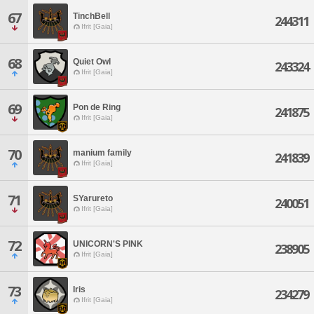
67
TinchBell
244311
Ifrit [Gaia]
68
Quiet Owl
243324
Ifrit [Gaia]
69
Pon de Ring
241875
Ifrit [Gaia]
70
manium family
241839
Ifrit [Gaia]
71
SYarureto
240051
Ifrit [Gaia]
72
UNICORN'S PINK
238905
Ifrit [Gaia]
73
Iris
234279
Ifrit [Gaia]