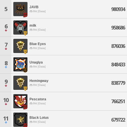
JAVB
5
980934
Ifrit [Gaia]
6
milk
958686
Ifrit [Gaia]
7
Blue Eyes
876036
Ifrit [Gaia]
8
Unagiya
848433
Ifrit [Gaia]
9
Hemingway
838779
Ifrit [Gaia]
10
Pescatora
766251
Ifrit [Gaia]
11
Black Lotus
679722
Ifrit [Gaia]