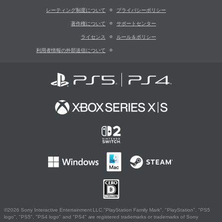
レーティング制度について
プライバシーポリシー
著作権について
サポートセンター
ライセンス
ルール＆ポリシー
利用者情報の外部送信について
©2026 Sony Interactive Entertainment LLC."PlayStation Family Mark", "PlayStation", "PS5
logo", "PS5", "PS4 logo" and "PS4" are registered trademarks or trademarks of Sony