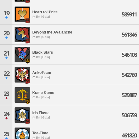
19
Heart to U'nite
589911
Ifrit [Gaia]
20
Beyond the Avalanche
561846
Ifrit [Gaia]
21
Black Stars
546108
Ifrit [Gaia]
22
AnkoTeam
542769
Ifrit [Gaia]
23
Kume Kume
529887
Ifrit [Gaia]
24
Iris Flasta
506559
Ifrit [Gaia]
25
Tea-Time
461820
Ifrit [Gaia]