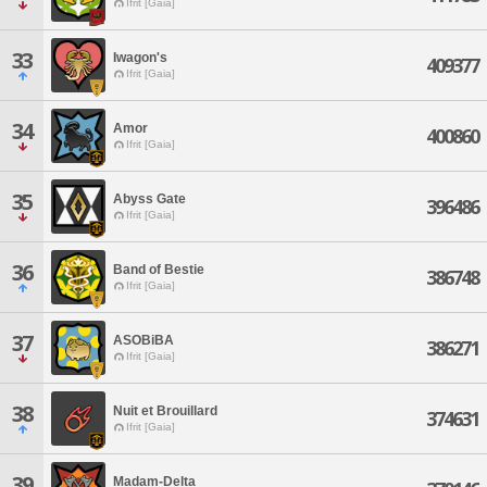
Ifrit [Gaia]
33
Iwagon's
409377
Ifrit [Gaia]
34
Amor
400860
Ifrit [Gaia]
35
Abyss Gate
396486
Ifrit [Gaia]
36
Band of Bestie
386748
Ifrit [Gaia]
37
ASOBiBA
386271
Ifrit [Gaia]
38
Nuit et Brouillard
374631
Ifrit [Gaia]
39
Madam-Delta