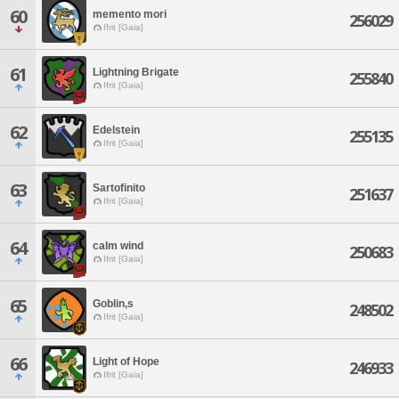
60
memento mori
256029
Ifrit [Gaia]
61
Lightning Brigate
255840
Ifrit [Gaia]
62
Edelstein
255135
Ifrit [Gaia]
63
Sartofinito
251637
Ifrit [Gaia]
64
calm wind
250683
Ifrit [Gaia]
65
Goblin,s
248502
Ifrit [Gaia]
66
Light of Hope
246933
Ifrit [Gaia]