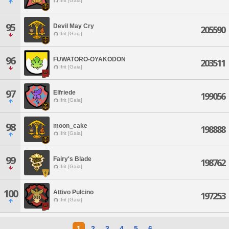
Ifrit [Gaia]
95
Devil May Cry
205590
Ifrit [Gaia]
96
FUWATORO-OYAKODON
203511
Ifrit [Gaia]
97
Elfriede
199056
Ifrit [Gaia]
98
moon_cake
198888
Ifrit [Gaia]
99
Fairy's Blade
198762
Ifrit [Gaia]
100
Attivo Pulcino
197253
Ifrit [Gaia]
1
2
3
4
5
6