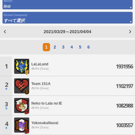
World
Ifrit
Grand Company
すべて選択
2021/03/29～2021/04/04
1
2
3
4
5
6
LaLaLand
1
1931956
Ifrit [Gaia]
2
Team 151A
1102197
Ifrit [Gaia]
3
Neko to Lala no IE
1082988
Ifrit [Gaia]
4
YokosukaNaval
1003557
Ifrit [Gaia]