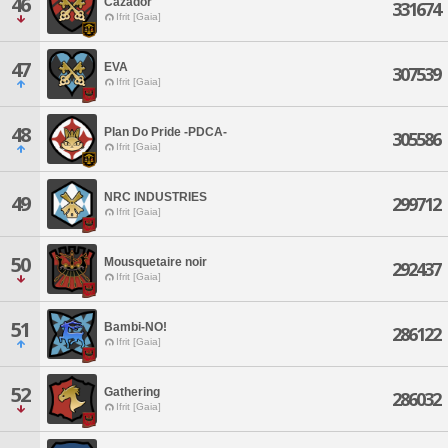
46
Cazador
331674
Ifrit [Gaia]
47
EVA
307539
Ifrit [Gaia]
48
Plan Do Pride -PDCA-
305586
Ifrit [Gaia]
NRC INDUSTRIES
49
299712
Ifrit [Gaia]
50
Mousquetaire noir
292437
Ifrit [Gaia]
51
Bambi-NO!
286122
Ifrit [Gaia]
52
Gathering
286032
Ifrit [Gaia]