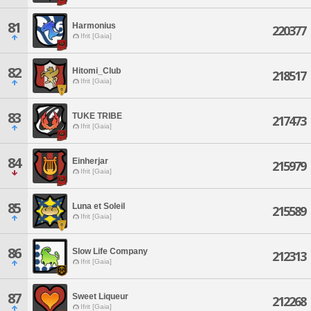
81
Harmonius
220377
Ifrit [Gaia]
82
Hitomi_Club
218517
Ifrit [Gaia]
83
TUKE TRIBE
217473
Ifrit [Gaia]
84
Einherjar
215979
Ifrit [Gaia]
85
Luna et Soleil
215589
Ifrit [Gaia]
86
Slow Life Company
212313
Ifrit [Gaia]
87
Sweet Liqueur
212268
Ifrit [Gaia]