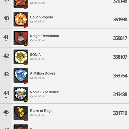
370146
Ifrit [Gaia]
40
Couch Popoto
361998
Ifrit [Gaia]
41
Knight Revolution
359817
Ifrit [Gaia]
42
SONIA
358107
Ifrit [Gaia]
43
A Million Doves
353754
Ifrit [Gaia]
44
Noble Experience
343488
Ifrit [Gaia]
45
Blaze of Edge
331710
Ifrit [Gaia]