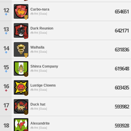
12
Carbo-nara
654651
Ifrit [Gaia]
13
Dark Reunion
642171
Ifrit [Gaia]
14
Walhalla
631836
Ifrit [Gaia]
15
Shinra Company
619648
Ifrit [Gaia]
16
Lustige Clowns
603435
Ifrit [Gaia]
17
Duck hat
593982
Ifrit [Gaia]
Alexandrite
18
593928
Ifrit [Gaia]