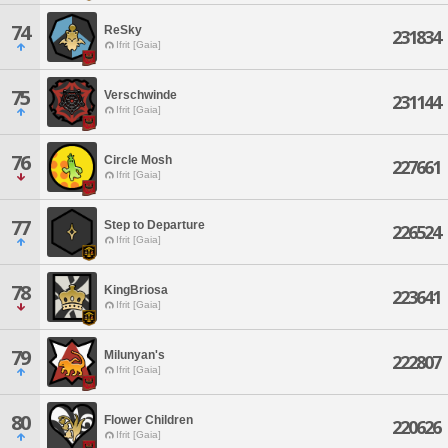
74
ReSky
231834
Ifrit [Gaia]
75
Verschwinde
231144
Ifrit [Gaia]
76
Circle Mosh
227661
Ifrit [Gaia]
77
Step to Departure
226524
Ifrit [Gaia]
78
KingBriosa
223641
Ifrit [Gaia]
79
Milunyan's
222807
Ifrit [Gaia]
80
Flower Children
220626
Ifrit [Gaia]