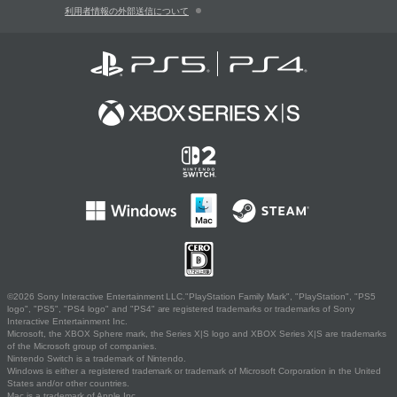
利用者情報の外部送信について
©2026 Sony Interactive Entertainment LLC."PlayStation Family Mark", "PlayStation", "PS5
logo", "PS5", "PS4 logo" and "PS4" are registered trademarks or trademarks of Sony
Interactive Entertainment Inc.
Microsoft, the XBOX Sphere mark, the Series X|S logo and XBOX Series X|S are trademarks
of the Microsoft group of companies.
Nintendo Switch is a trademark of Nintendo.
Windows is either a registered trademark or trademark of Microsoft Corporation in the United
States and/or other countries.
Mac is a trademark of Apple Inc.