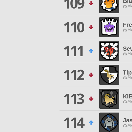
109
Bla
Al
110
Fr
Al
111
Se
Al
112
Tip
Al
113
KI
Al
114
Ja
Al