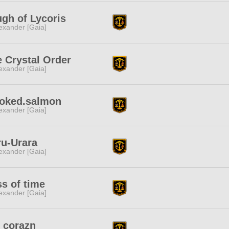
gh of Lycoris
exander [Gaia]
 Crystal Order
exander [Gaia]
oked.salmon
exander [Gaia]
ru-Urara
exander [Gaia]
s of time
exander [Gaia]
 corazn