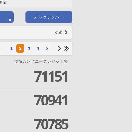
月間
バックナンバー
次週
1
2
3
4
5
獲得カンパニークレジット数
71151
70941
70785