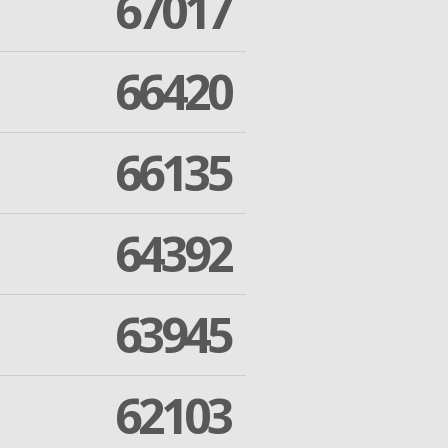
67017
66420
66135
64392
63945
62103