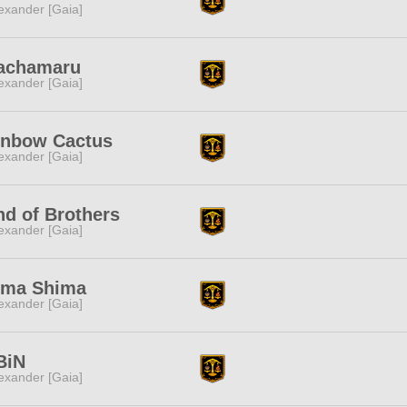
exander [Gaia]
achamaru
exander [Gaia]
inbow Cactus
exander [Gaia]
d of Brothers
exander [Gaia]
ima Shima
exander [Gaia]
BiN
exander [Gaia]