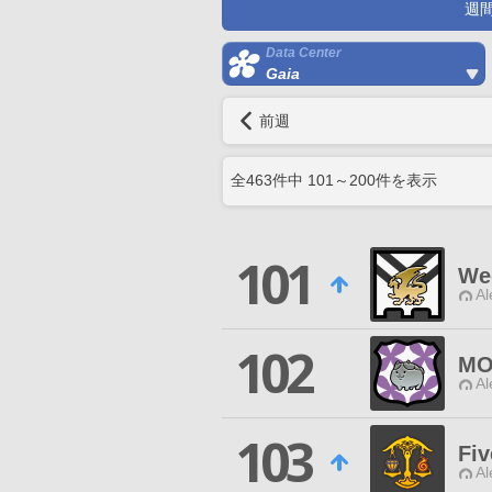
週
Data Center
Gaia
前週
全
463
件中
101
～
200
件を表示
101
We
Al
102
MO
Al
103
Fi
Al