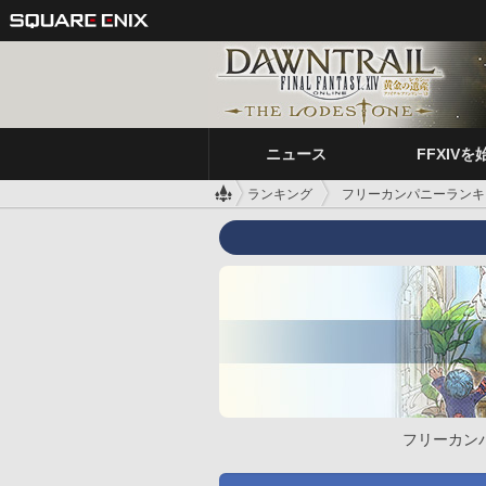
ニュース
FFXIVを
ランキング
フリーカンパニーランキ
フリーカン