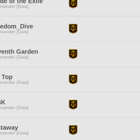
de of the Exile
exander [Gaia]
eedom_Dive
exander [Gaia]
venth Garden
exander [Gaia]
 Top
exander [Gaia]
BK
exander [Gaia]
staway
exander [Gaia]