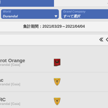
間
World
Grand Company
Durandal
すべて選択
集計期間：2021/03/29～2021/04/04
rot Orange
randal [Gaia]
ac
randal [Gaia]
RC
randal [Gaia]