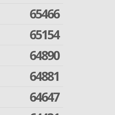
65466
65154
64890
64881
64647