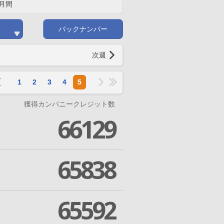
月間
バックナンバー
次週
1
2
3
4
5
獲得カンパニークレジット数
66129
65838
65592