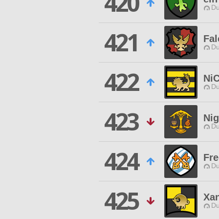
420
Du
421
Fal
Du
422
Ni
Du
423
Nig
Du
424
Fre
Du
425
Xa
Du