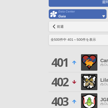
週
Data Center
Gaia
前週
全
500
件中
401
～
500
件を表示
401
Car
Du
402
Lil
Du
403
JG
Du