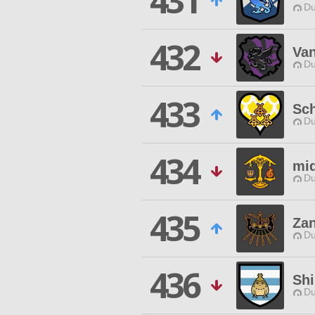
431
Du
432
Van
Du
433
Sch
Du
434
miq
Du
435
Za
Du
436
Sh
Du