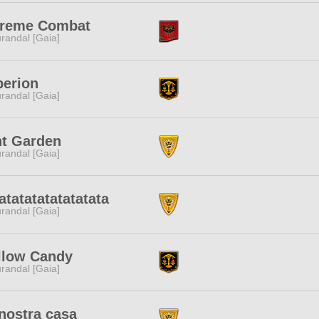
treme Combat
randal [Gaia]
perion
randal [Gaia]
nt Garden
randal [Gaia]
atatatatatatatata
randal [Gaia]
llow Candy
randal [Gaia]
nostra casa