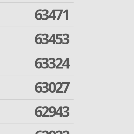
63471
63453
63324
63027
62943