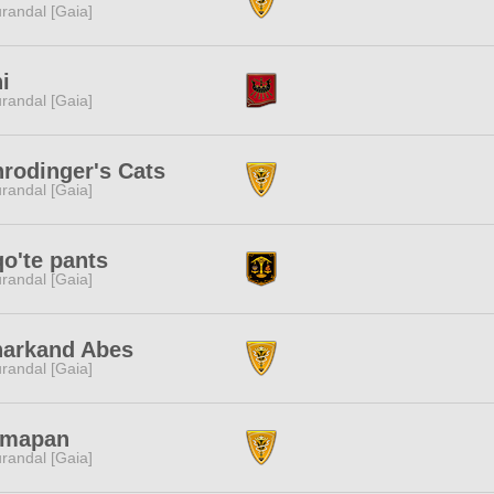
randal [Gaia]
i
randal [Gaia]
rodinger's Cats
randal [Gaia]
o'te pants
randal [Gaia]
narkand Abes
randal [Gaia]
imapan
randal [Gaia]