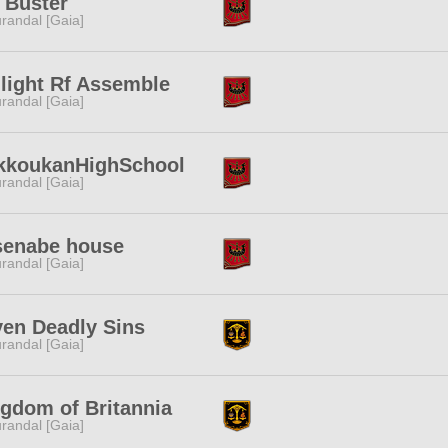
 Buster
randal [Gaia]
light Rf Assemble
randal [Gaia]
kkoukanHighSchool
randal [Gaia]
senabe house
randal [Gaia]
en Deadly Sins
randal [Gaia]
gdom of Britannia
randal [Gaia]