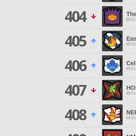
404
The
Du
405
Eas
Du
406
Cel
Du
407
HO
Du
408
NE
Du