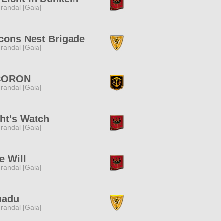
randal [Gaia]
cons Nest Brigade
randal [Gaia]
CORON
randal [Gaia]
ht's Watch
randal [Gaia]
e Will
randal [Gaia]
nadu
randal [Gaia]