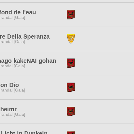
fond de l'eau
randal [Gaia]
re Della Speranza
randal [Gaia]
mago kakeNAI gohan
randal [Gaia]
on Dio
randal [Gaia]
lheimr
randal [Gaia]
 Licht in Dunkeln