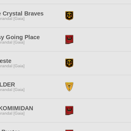
 Crystal Braves
randal [Gaia]
y Going Place
randal [Gaia]
este
randal [Gaia]
LDER
randal [Gaia]
KOMIMIDAN
randal [Gaia]