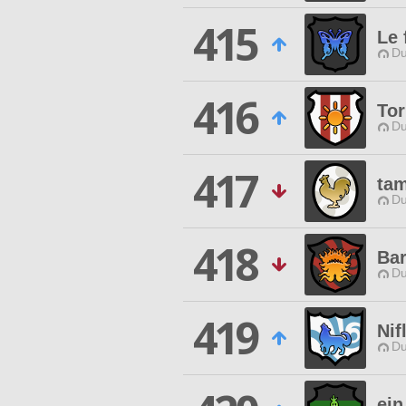
415
Le 
Du
416
Tor
Du
417
ta
Du
418
Bar
Du
419
Nif
Du
ein