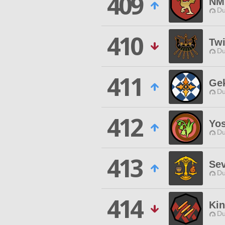
409
NM
Du
410
Twi
Du
411
Ge
Du
412
Yo
Du
413
Sev
Du
414
Kin
Du