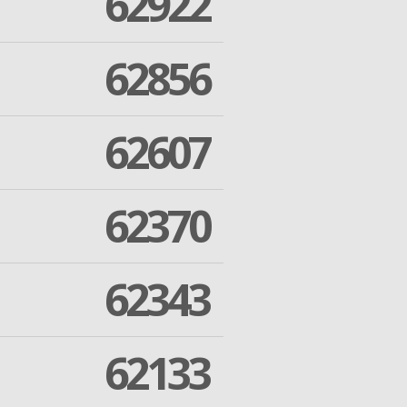
62922
62856
62607
62370
62343
62133