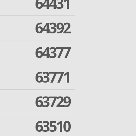
64431
64392
64377
63771
63729
63510