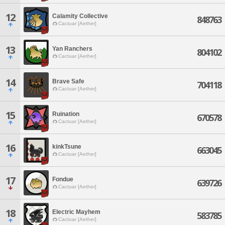
12
Calamity Collective
848763
Cactuar [Aether]
13
Yan Ranchers
804102
Cactuar [Aether]
14
Brave Safe
704118
Cactuar [Aether]
15
Ruination
670578
Cactuar [Aether]
16
kinkTsune
663045
Cactuar [Aether]
17
Fondue
639726
Cactuar [Aether]
18
Electric Mayhem
583785
Cactuar [Aether]