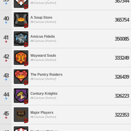
367344
Cactuar [Aether]
40
A Soup Store
365754
Cactuar [Aether]
41
Amicus Fidelis
350085
Cactuar [Aether]
42
Wayward Souls
333249
Cactuar [Aether]
43
The Pantry Raiders
326439
Cactuar [Aether]
44
Century Knights
326223
Cactuar [Aether]
45
Major Players
322353
Cactuar [Aether]