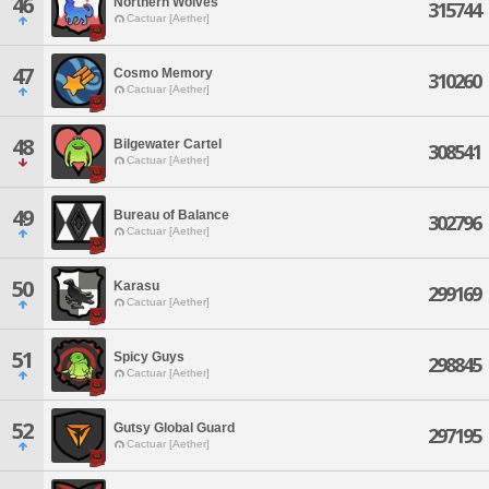
46
Northern Wolves
315744
Cactuar [Aether]
47
Cosmo Memory
310260
Cactuar [Aether]
48
Bilgewater Cartel
308541
Cactuar [Aether]
49
Bureau of Balance
302796
Cactuar [Aether]
50
Karasu
299169
Cactuar [Aether]
51
Spicy Guys
298845
Cactuar [Aether]
52
Gutsy Global Guard
297195
Cactuar [Aether]