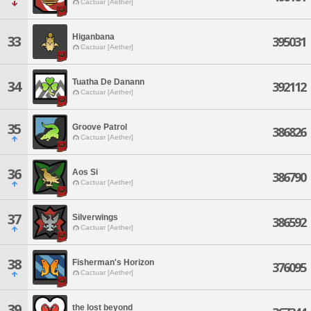
Cactuar [Aether]
Higanbana
33
395031
Cactuar [Aether]
Tuatha De Danann
34
392112
Cactuar [Aether]
35
Groove Patrol
386826
Cactuar [Aether]
36
Aos Si
386790
Cactuar [Aether]
37
Silverwings
386592
Cactuar [Aether]
38
Fisherman's Horizon
376095
Cactuar [Aether]
39
the lost beyond