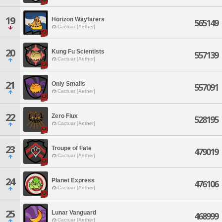
19
Horizon Wayfarers
565149
Cactuar [Aether]
20
Kung Fu Scientists
557139
Cactuar [Aether]
21
Only Smalls
557091
Cactuar [Aether]
22
Zero Flux
528195
Cactuar [Aether]
23
Troupe of Fate
479019
Cactuar [Aether]
24
Planet Express
476106
Cactuar [Aether]
25
Lunar Vanguard
468999
Cactuar [Aether]