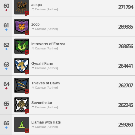
60
aespa
271794
Cactuar [Aether]
61
zoop
269385
Cactuar [Aether]
62
Introverts of Eorzea
268656
Cactuar [Aether]
63
Gysahl Farm
264441
Cactuar [Aether]
64
Thieves of Dawn
262707
Cactuar [Aether]
65
Seventhstar
262245
Cactuar [Aether]
66
Llamas with Hats
259260
Cactuar [Aether]