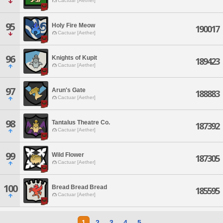
Cactuar [Aether]
95
Holy Fire Meow
190017
Cactuar [Aether]
96
Knights of Kupit
189423
Cactuar [Aether]
97
Arun's Gate
188883
Cactuar [Aether]
98
Tantalus Theatre Co.
187392
Cactuar [Aether]
99
Wild Flower
187305
Cactuar [Aether]
100
Bread Bread Bread
185595
Cactuar [Aether]
1
2
3
4
5