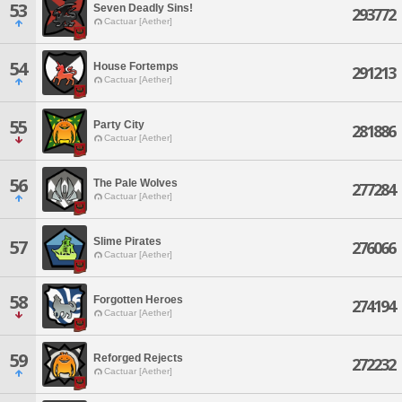
53
Seven Deadly Sins!
293772
Cactuar [Aether]
54
House Fortemps
291213
Cactuar [Aether]
55
Party City
281886
Cactuar [Aether]
56
The Pale Wolves
277284
Cactuar [Aether]
Slime Pirates
57
276066
Cactuar [Aether]
58
Forgotten Heroes
274194
Cactuar [Aether]
59
Reforged Rejects
272232
Cactuar [Aether]