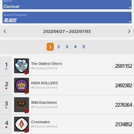
World
Cactuar
Grand Company
黒渦団
2022/06/27～2022/07/03
1
2
3
4
5
1
The Oddest Otters
2581152
Cactuar [Aether]
2
HIGH ROLLERS
2492382
Cactuar [Aether]
3
Wild Dutchmen
2276364
Cactuar [Aether]
4
Creampies
2134852
Cactuar [Aether]