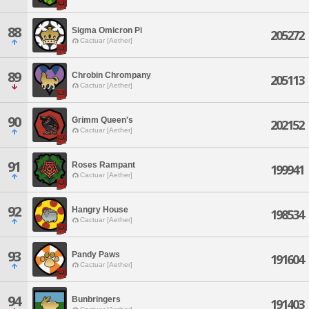
88
Sigma Omicron Pi
205272
Cactuar [Aether]
89
Chrobin Chrompany
205113
Cactuar [Aether]
90
Grimm Queen's
202152
Cactuar [Aether]
91
Roses Rampant
199941
Cactuar [Aether]
92
Hangry House
198534
Cactuar [Aether]
93
Pandy Paws
191604
Cactuar [Aether]
94
Bunbringers
191403