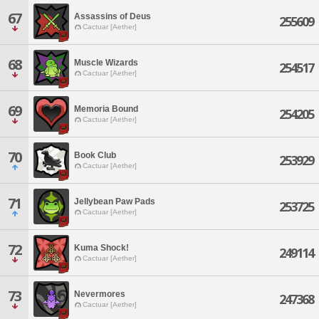
67
Assassins of Deus
255609
Cactuar [Aether]
68
Muscle Wizards
254517
Cactuar [Aether]
69
Memoria Bound
254205
Cactuar [Aether]
70
Book Club
253929
Cactuar [Aether]
71
Jellybean Paw Pads
253725
Cactuar [Aether]
72
Kuma Shock!
249114
Cactuar [Aether]
73
Nevermores
247368
Cactuar [Aether]