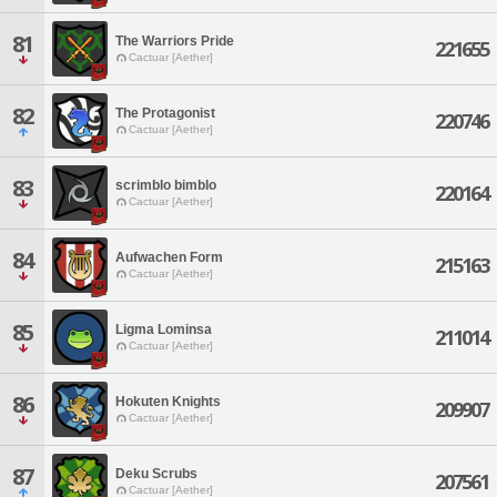
81
The Warriors Pride
221655
Cactuar [Aether]
82
The Protagonist
220746
Cactuar [Aether]
83
scrimblo bimblo
220164
Cactuar [Aether]
84
Aufwachen Form
215163
Cactuar [Aether]
85
Ligma Lominsa
211014
Cactuar [Aether]
86
Hokuten Knights
209907
Cactuar [Aether]
87
Deku Scrubs
207561
Cactuar [Aether]