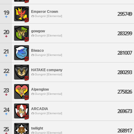
19
Emperor Crown
295749
Gungnir [Elemental]
20
gowgow
283299
Gungnir [Elemental]
21
Biwaco
281007
Gungnir [Elemental]
22
HATAKE company
280293
Gungnir [Elemental]
23
Alpenglow
275826
Gungnir [Elemental]
24
ARCADIA
269673
Gungnir [Elemental]
25
twilight
268917
Gungnir [Elemental]