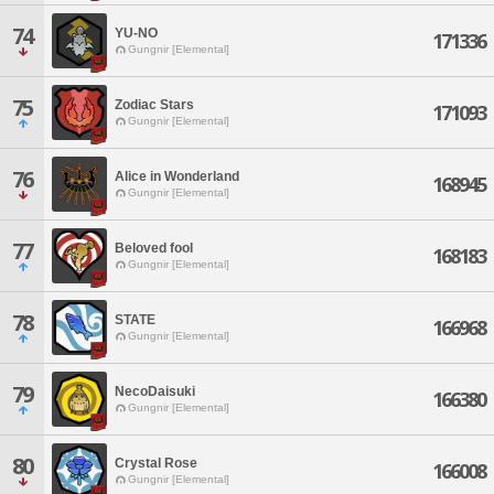
74
YU-NO
171336
Gungnir [Elemental]
75
Zodiac Stars
171093
Gungnir [Elemental]
76
Alice in Wonderland
168945
Gungnir [Elemental]
77
Beloved fool
168183
Gungnir [Elemental]
78
STATE
166968
Gungnir [Elemental]
79
NecoDaisuki
166380
Gungnir [Elemental]
80
Crystal Rose
166008
Gungnir [Elemental]