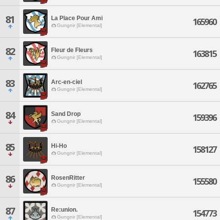
81
La Place Pour Ami
165960
Gungnir [Elemental]
82
Fleur de Fleurs
163815
Gungnir [Elemental]
83
Arc-en-ciel
162765
Gungnir [Elemental]
84
Sand Drop
159396
Gungnir [Elemental]
85
Hi-Ho
158127
Gungnir [Elemental]
86
RosenRitter
155580
Gungnir [Elemental]
87
Re:union.
154773
Gungnir [Elemental]