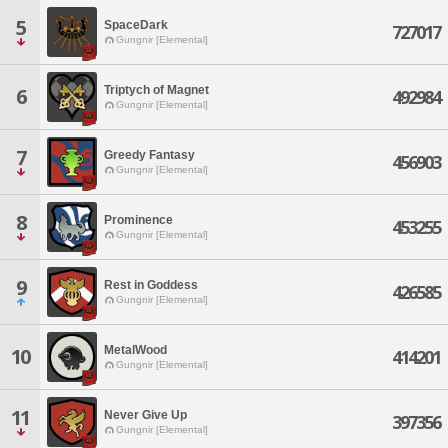
5
SpaceDark
727017
Gungnir [Elemental]
Triptych of Magnet
6
492984
Gungnir [Elemental]
7
Greedy Fantasy
456903
Gungnir [Elemental]
8
Prominence
453255
Gungnir [Elemental]
9
Rest in Goddess
426585
Gungnir [Elemental]
MetalWood
10
414201
Gungnir [Elemental]
11
Never Give Up
397356
Gungnir [Elemental]