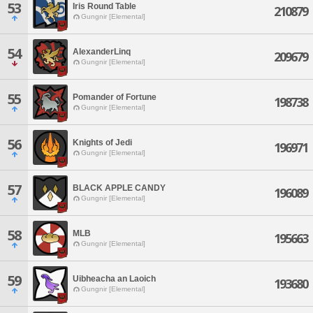
53
Iris Round Table
210879
Gungnir [Elemental]
54
AlexanderLinq
209679
Gungnir [Elemental]
55
Pomander of Fortune
198738
Gungnir [Elemental]
56
Knights of Jedi
196971
Gungnir [Elemental]
57
BLACK APPLE CANDY
196089
Gungnir [Elemental]
58
MLB
195663
Gungnir [Elemental]
59
Uibheacha an Laoich
193680
Gungnir [Elemental]