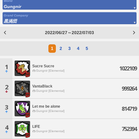
World
Gungnir
Grand Company
黒渦団
2022/06/27～2022/07/03
1
2
3
4
5
1
Sucre Sucre
1022109
Gungnir [Elemental]
2
VantaBlack
999264
Gungnir [Elemental]
3
Let me be alone
814719
Gungnir [Elemental]
4
LIFE
752394
Gungnir [Elemental]