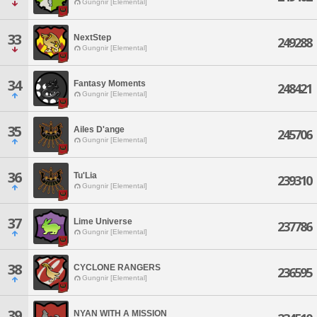
Gungnir [Elemental]
33
NextStep
249288
Gungnir [Elemental]
34
Fantasy Moments
248421
Gungnir [Elemental]
35
Ailes D'ange
245706
Gungnir [Elemental]
36
Tu'Lia
239310
Gungnir [Elemental]
37
Lime Universe
237786
Gungnir [Elemental]
38
CYCLONE RANGERS
236595
Gungnir [Elemental]
39
NYAN WITH A MISSION