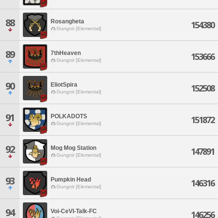
88
Rosangheta
154380
Gungnir [Elemental]
89
7thHeaven
153666
Gungnir [Elemental]
90
EliotSpira
152508
Gungnir [Elemental]
91
POLKADOTS
151872
Gungnir [Elemental]
92
Mog Mog Station
147891
Gungnir [Elemental]
93
Pumpkin Head
146316
Gungnir [Elemental]
94
Voi-CeVI-Talk-FC
146256