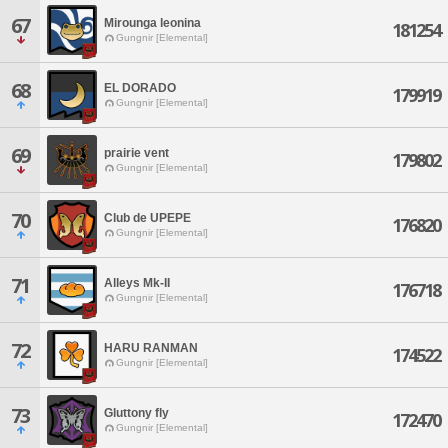
67
Mirounga leonina
181254
Gungnir [Elemental]
68
EL DORADO
179919
Gungnir [Elemental]
69
prairie vent
179802
Gungnir [Elemental]
70
Club de UPEPE
176820
Gungnir [Elemental]
71
Alleys Mk-II
176718
Gungnir [Elemental]
72
HARU RANMAN
174522
Gungnir [Elemental]
73
Gluttony fly
172470
Gungnir [Elemental]