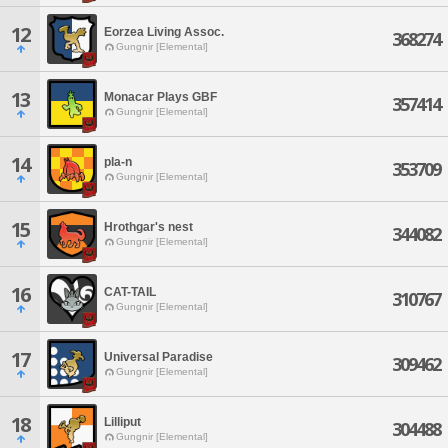
12
Eorzea Living Assoc.
368274
Gungnir [Elemental]
13
Monacar Plays GBF
357414
Gungnir [Elemental]
14
pla-n
353709
Gungnir [Elemental]
15
Hrothgar's nest
344082
Gungnir [Elemental]
16
CAT-TAIL
310767
Gungnir [Elemental]
17
Universal Paradise
309462
Gungnir [Elemental]
18
Lilliput
304488
Gungnir [Elemental]