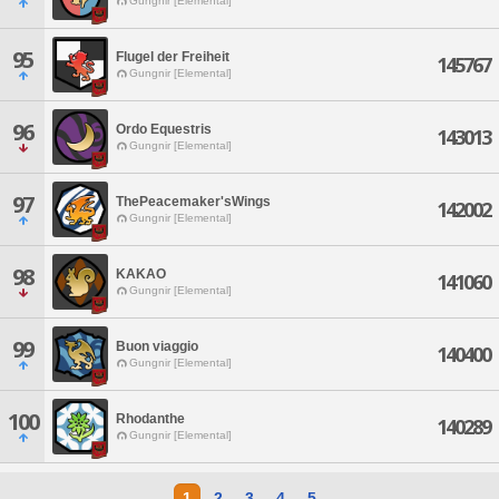
Gungnir [Elemental]
95
Flugel der Freiheit
145767
Gungnir [Elemental]
96
Ordo Equestris
143013
Gungnir [Elemental]
97
ThePeacemaker'sWings
142002
Gungnir [Elemental]
98
KAKAO
141060
Gungnir [Elemental]
99
Buon viaggio
140400
Gungnir [Elemental]
100
Rhodanthe
140289
Gungnir [Elemental]
1
2
3
4
5