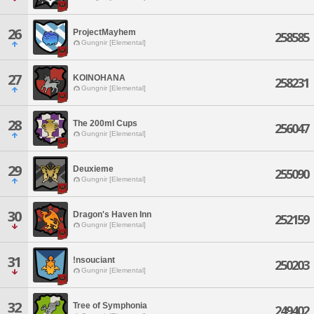
26
ProjectMayhem
258585
Gungnir [Elemental]
27
KOINOHANA
258231
Gungnir [Elemental]
28
The 200ml Cups
256047
Gungnir [Elemental]
29
Deuxieme
255090
Gungnir [Elemental]
30
Dragon's Haven Inn
252159
Gungnir [Elemental]
31
!nsouciant
250203
Gungnir [Elemental]
32
Tree of Symphonia
249402