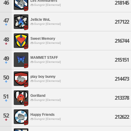
Les Aventuriers
46
218145
Gungnir [Elemental]
47
Jellicle WoL
217122
Gungnir [Elemental]
48
Sweet Memory
216744
Gungnir [Elemental]
49
MAMMET STAFF
215151
Gungnir [Elemental]
50
play boy bunny
214473
Gungnir [Elemental]
51
Gorilland
213378
Gungnir [Elemental]
52
Happy Friends
212622
Gungnir [Elemental]