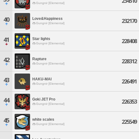
234510
Gungnir [Elemental]
40
Love&Happiness
232170
Gungnir [Elemental]
41
Star lights
228408
Gungnir [Elemental]
42
Rapture
228312
Gungnir [Elemental]
43
HAKU-MAI
226491
Gungnir [Elemental]
44
Goki JET Pro
226353
Gungnir [Elemental]
45
white scales
225549
Gungnir [Elemental]