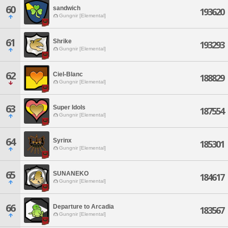
60
sandwich
193620
Gungnir [Elemental]
61
Shrike
193293
Gungnir [Elemental]
62
Ciel-Blanc
188829
Gungnir [Elemental]
63
Super Idols
187554
Gungnir [Elemental]
64
Syrinx
185301
Gungnir [Elemental]
65
SUNANEKO
184617
Gungnir [Elemental]
66
Departure to Arcadia
183567
Gungnir [Elemental]