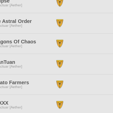
ipse
ctuar [Aether]
 Astral Order
ctuar [Aether]
agons Of Chaos
ctuar [Aether]
anTuan
ctuar [Aether]
ato Farmers
ctuar [Aether]
XXX
ctuar [Aether]