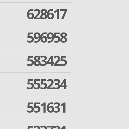
628617
596958
583425
555234
551631