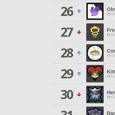
26
Ob
Ca
27
Fr
Ca
28
Co
Ca
29
Kit
Ca
30
Her
Ca
Ra