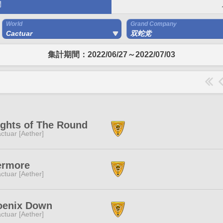
間
World
Grand Company
Cactuar
双蛇党
集計期間：2022/06/27～2022/07/03
ghts of The Round
ctuar [Aether]
ermore
ctuar [Aether]
oenix Down
ctuar [Aether]