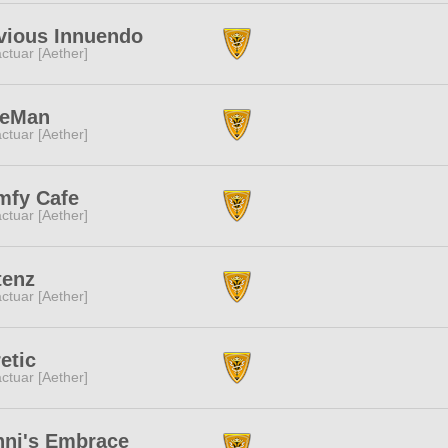
vious Innuendo
ctuar [Aether]
eeMan
ctuar [Aether]
mfy Cafe
ctuar [Aether]
tenz
ctuar [Aether]
etic
ctuar [Aether]
nni's Embrace