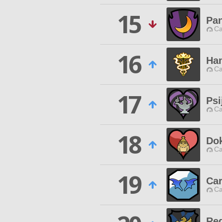
15
Pa
Ca
16
Ha
Ca
17
Psi
Ca
18
Dok
Ca
19
Car
Ca
Reg