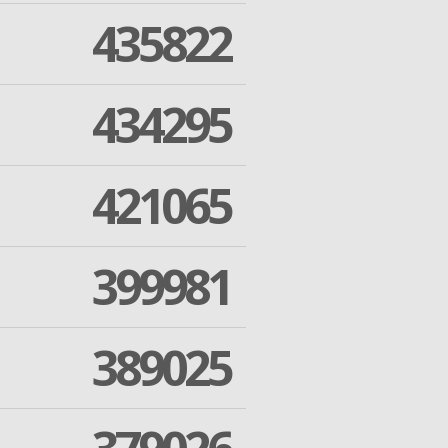
435822
434295
421065
399981
389025