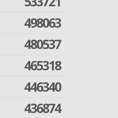
533721
498063
480537
465318
446340
436874