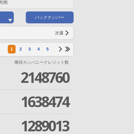
月間
バックナンバー
次週
1
2
3
4
5
獲得カンパニークレジット数
2148760
1638474
1289013