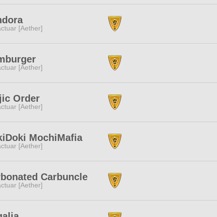
ndora
ctuar [Aether]
mburger
ctuar [Aether]
jic Order
ctuar [Aether]
iDoki MochiMafia
ctuar [Aether]
bonated Carbuncle
ctuar [Aether]
alia