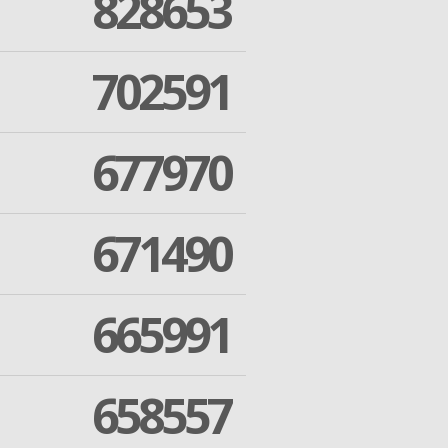
828653
702591
677970
671490
665991
658557