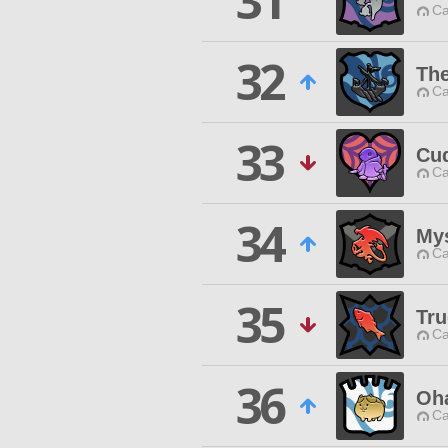
31
Ca
32
The
Ca
33
Cu
Ca
34
Mys
Ca
35
Tru
Ca
36
Oh
Ca