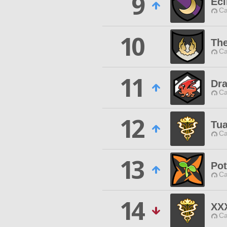
9
Ecl
Ca
10
The
Ca
11
Dr
Ca
12
Tu
Ca
13
Pot
Ca
14
XX
Ca