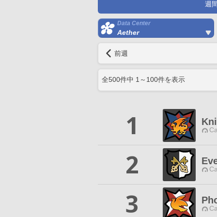
週
Data Center
Aether
前週
全
500
件中
1
～
100
件を表示
1
Kni
Ca
2
Ev
Ca
3
Ph
Ca