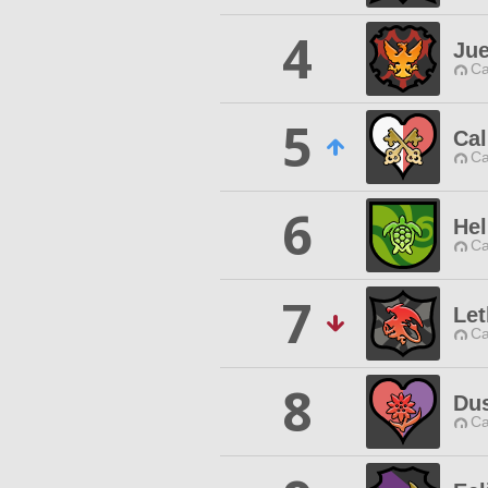
4
Jue
Ca
5
Cal
Ca
6
Hel
Ca
7
Let
Ca
8
Dus
Ca