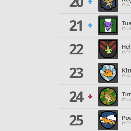
20
Ca
21
Tus
Ca
22
Hel
Ca
23
Kit
Ca
24
Ti
Ca
25
Poe
Ca