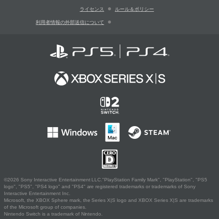
ライセンス
ルール＆ポリシー
利用者情報の外部送信について
©2026 Sony Interactive Entertainment LLC."PlayStation Family Mark", "PlayStation", "PS5
logo", "PS5", "PS4 logo" and "PS4" are registered trademarks or trademarks of Sony
Interactive Entertainment Inc.
Microsoft, the XBOX Sphere mark, the Series X|S logo and XBOX Series X|S are trademarks
of the Microsoft group of companies.
Nintendo Switch is a trademark of Nintendo.