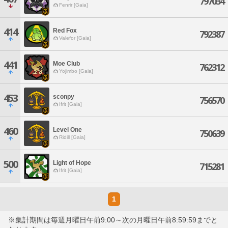
797034
Fenrir [Gaia]
414
Red Fox
792387
Valefor [Gaia]
441
Moe Club
762312
Yojimbo [Gaia]
453
sconpy
756570
Ifrit [Gaia]
460
Level One
750639
Ridill [Gaia]
500
Light of Hope
715281
Ifrit [Gaia]
1
※集計期間は毎週月曜日午前9:00～次の月曜日午前8:59:59までと