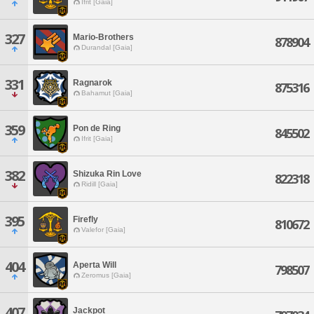
Ifrit [Gaia]
327
Mario-Brothers
878904
Durandal [Gaia]
331
Ragnarok
875316
Bahamut [Gaia]
359
Pon de Ring
845502
Ifrit [Gaia]
382
Shizuka Rin Love
822318
Ridill [Gaia]
395
Firefly
810672
Valefor [Gaia]
404
Aperta Will
798507
Zeromus [Gaia]
407
Jackpot