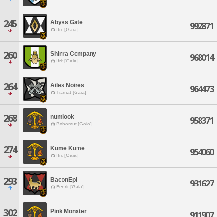
245
Abyss Gate
992871
Ifrit [Gaia]
260
Shinra Company
968014
Ifrit [Gaia]
264
Ailes Noires
964473
Tiamat [Gaia]
268
numlook
958371
Bahamut [Gaia]
274
Kume Kume
954060
Ifrit [Gaia]
293
BaconEpi
931627
Fenrir [Gaia]
302
Pink Monster
911907