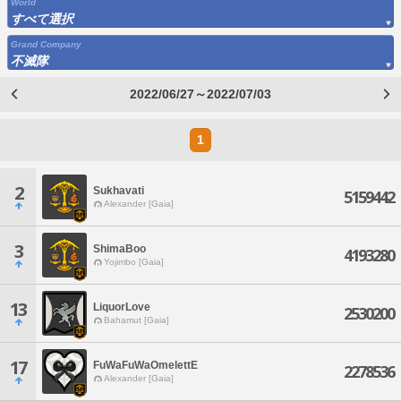
World
すべて選択
Grand Company
不滅隊
2022/06/27～2022/07/03
1
2
Sukhavati
5159442
Alexander [Gaia]
3
ShimaBoo
4193280
Yojimbo [Gaia]
13
LiquorLove
2530200
Bahamut [Gaia]
17
FuWaFuWaOmelettE
2278536
Alexander [Gaia]