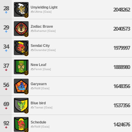
28
Unyielding Light
2048262
Ultima [Gaia]
29
Zodiac Brave
2040573
Bahamut [Gaia]
34
Sendai City
1979997
Durandal [Gaia]
37
New Leaf
1888980
Fenrir [Gaia]
56
Garyearn
1648356
Ridill [Gaia]
69
Blue bird
1537356
Tiamat [Gaia]
92
Schedule
1424676
Ridill [Gaia]