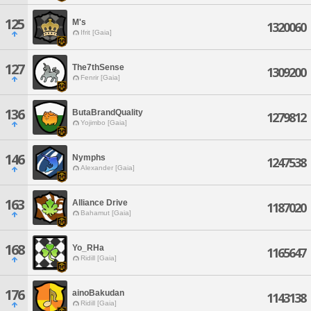
125
M's
1320060
Ifrit [Gaia]
127
The7thSense
1309200
Fenrir [Gaia]
136
ButaBrandQuality
1279812
Yojimbo [Gaia]
146
Nymphs
1247538
Alexander [Gaia]
163
Alliance Drive
1187020
Bahamut [Gaia]
168
Yo_RHa
1165647
Ridill [Gaia]
176
ainoBakudan
1143138
Ridill [Gaia]