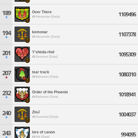
189
Over There
1109496
Alexander [Gaia]
194
kemonar
1107378
Alexander [Gaia]
201
Y'shtola-rhol
1095309
Zeromus [Gaia]
207
tear track
1080310
Bahamut [Gaia]
232
Order of the Phoenix
1018941
Bahamut [Gaia]
240
ZtoJ
1004037
Durandal [Gaia]
243
lore of canon
994095
Ifrit [Gaia]