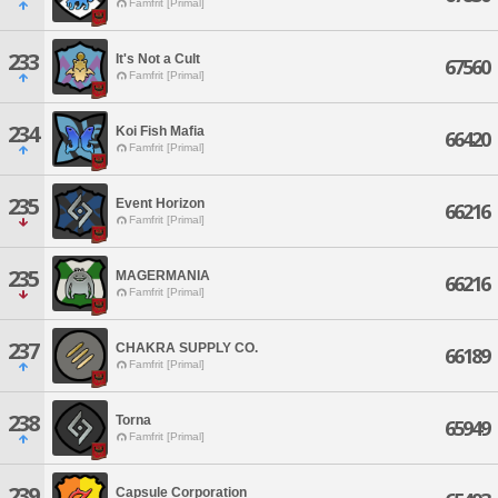
Famfrit [Primal]
233
It's Not a Cult
67560
Famfrit [Primal]
234
Koi Fish Mafia
66420
Famfrit [Primal]
235
Event Horizon
66216
Famfrit [Primal]
235
MAGERMANIA
66216
Famfrit [Primal]
237
CHAKRA SUPPLY CO.
66189
Famfrit [Primal]
238
Torna
65949
Famfrit [Primal]
239
Capsule Corporation