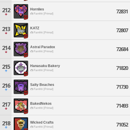
212
Hornlies
72831
Famfrit [Primal]
213
KATZ
72807
Famfrit [Primal]
214
Astral Paradox
72684
Famfrit [Primal]
215
Hanasaku Bakery
71820
Famfrit [Primal]
216
Salty Beaches
71730
Famfrit [Primal]
217
BakedNekos
71493
Famfrit [Primal]
218
Wicked Crafts
71052
Famfrit [Primal]