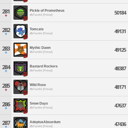
281
Pickle of Prometheus
50184
Famfrit [Primal]
282
Tomcats
49131
Famfrit [Primal]
283
Mythic Dawn
49125
Famfrit [Primal]
284
Bastard Rockers
48387
Famfrit [Primal]
285
Wild Rose
48171
Famfrit [Primal]
286
Snow Days
47637
Famfrit [Primal]
287
AdeptusAbsurdum
47436
Famfrit [Primal]