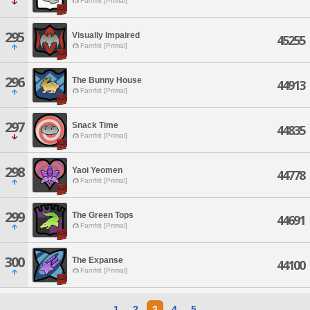
Famfrit [Primal]
295
Visually Impaired
45255
Famfrit [Primal]
296
The Bunny House
44913
Famfrit [Primal]
297
Snack Time
44835
Famfrit [Primal]
298
Yaoi Yeomen
44778
Famfrit [Primal]
299
The Green Tops
44691
Famfrit [Primal]
300
The Expanse
44100
Famfrit [Primal]
1
2
3
4
5