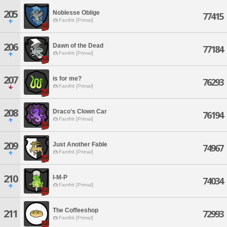
205
Noblesse Oblige
77415
Famfrit [Primal]
206
Dawn of the Dead
77184
Famfrit [Primal]
207
is for me?
76293
Famfrit [Primal]
208
Draco's Clown Car
76194
Famfrit [Primal]
209
Just Another Fable
74967
Famfrit [Primal]
210
I-M-P
74034
Famfrit [Primal]
The Coffeeshop
211
72993
Famfrit [Primal]