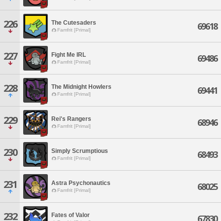
226
The Cutesaders
69618
Famfrit [Primal]
227
Fight Me IRL
69486
Famfrit [Primal]
228
The Midnight Howlers
69441
Famfrit [Primal]
229
Rei's Rangers
68946
Famfrit [Primal]
230
Simply Scrumptious
68493
Famfrit [Primal]
231
Astra Psychonautics
68025
Famfrit [Primal]
232
Fates of Valor
67830