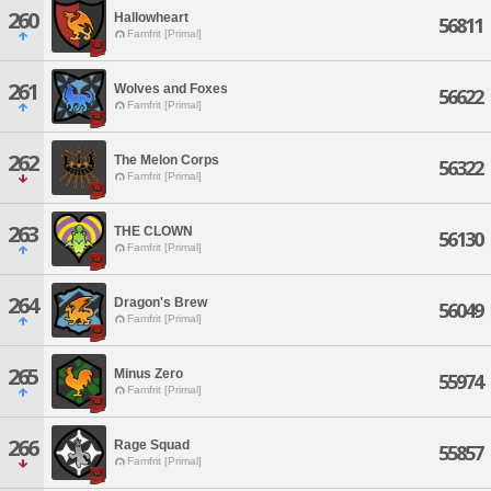
260
Hallowheart
56811
Famfrit [Primal]
261
Wolves and Foxes
56622
Famfrit [Primal]
262
The Melon Corps
56322
Famfrit [Primal]
263
THE CLOWN
56130
Famfrit [Primal]
264
Dragon's Brew
56049
Famfrit [Primal]
265
Minus Zero
55974
Famfrit [Primal]
266
Rage Squad
55857
Famfrit [Primal]