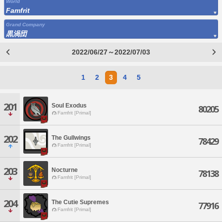
World
Famfrit
Grand Company
黒渦団
2022/06/27～2022/07/03
1
2
3
4
5
201
Soul Exodus
80205
Famfrit [Primal]
202
The Gullwings
78429
Famfrit [Primal]
203
Nocturne
78138
Famfrit [Primal]
204
The Cutie Supremes
77916
Famfrit [Primal]