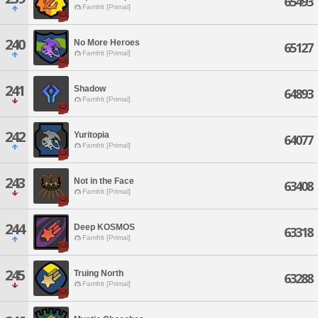
65493
Famfrit [Primal]
240
No More Heroes
65127
Famfrit [Primal]
241
Shadow
64893
Famfrit [Primal]
242
Yuritopia
64077
Famfrit [Primal]
243
Not in the Face
63408
Famfrit [Primal]
244
Deep KOSMOS
63318
Famfrit [Primal]
245
Truing North
63288
Famfrit [Primal]