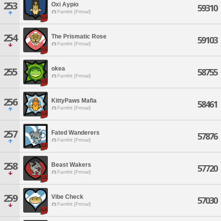
253
Oxi Aypio
59310
Famfrit [Primal]
254
The Prismatic Rose
59103
Famfrit [Primal]
okea
255
58755
Famfrit [Primal]
256
KittyPaws Mafia
58461
Famfrit [Primal]
257
Fated Wanderers
57876
Famfrit [Primal]
258
Beast Wakers
57720
Famfrit [Primal]
259
Vibe Check
57030
Famfrit [Primal]