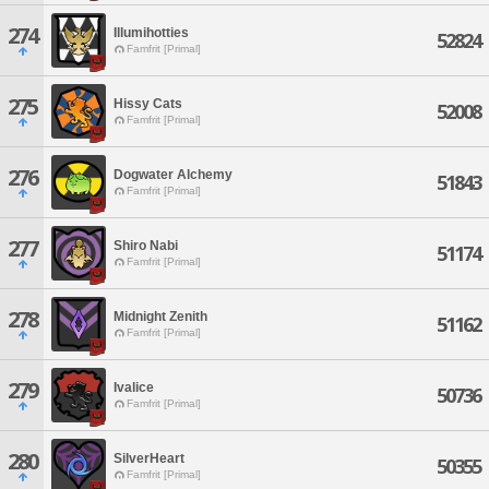
274
Illumihotties
52824
Famfrit [Primal]
275
Hissy Cats
52008
Famfrit [Primal]
276
Dogwater Alchemy
51843
Famfrit [Primal]
277
Shiro Nabi
51174
Famfrit [Primal]
278
Midnight Zenith
51162
Famfrit [Primal]
279
Ivalice
50736
Famfrit [Primal]
280
SilverHeart
50355
Famfrit [Primal]