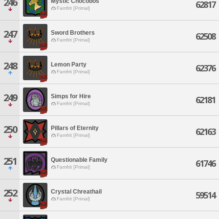
246
Mystic Chocobos
62817
Famfrit [Primal]
247
Sword Brothers
62508
Famfrit [Primal]
248
Lemon Party
62376
Famfrit [Primal]
249
Simps for Hire
62181
Famfrit [Primal]
250
Pillars of Eternity
62163
Famfrit [Primal]
251
Questionable Family
61746
Famfrit [Primal]
252
Crystal Chreathail
59514
Famfrit [Primal]