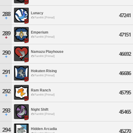
288
Lunacy
47241
Famfrit [Primal]
289
Emperium
47151
Famfrit [Primal]
290
Namazu Playhouse
46692
Famfrit [Primal]
291
Hokuten Rising
46686
Famfrit [Primal]
292
Ram Ranch
45795
Famfrit [Primal]
293
Night Shift
45465
Famfrit [Primal]
294
Hidden Arcadia
45270