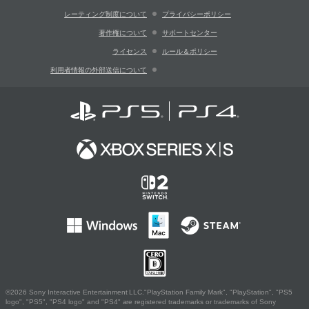
レーティング制度について
プライバシーポリシー
著作権について
サポートセンター
ライセンス
ルール＆ポリシー
利用者情報の外部送信について
©2026 Sony Interactive Entertainment LLC."PlayStation Family Mark", "PlayStation", "PS5
logo", "PS5", "PS4 logo" and "PS4" are registered trademarks or trademarks of Sony