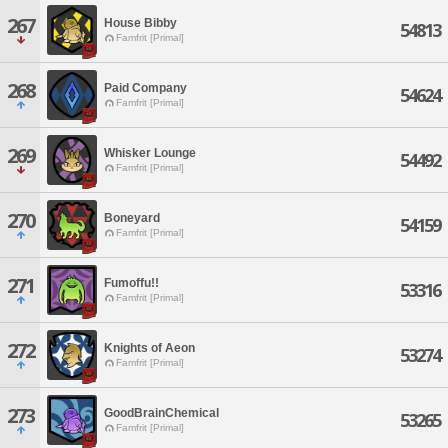
267
House Bibby
54813
Famfrit [Primal]
268
Paid Company
54624
Famfrit [Primal]
269
Whisker Lounge
54492
Famfrit [Primal]
270
Boneyard
54159
Famfrit [Primal]
271
Fumoffu!!
53316
Famfrit [Primal]
272
Knights of Aeon
53274
Famfrit [Primal]
273
GoodBrainChemical
53265
Famfrit [Primal]