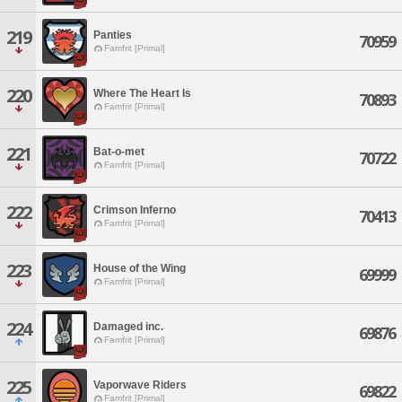
219
Panties
70959
Famfrit [Primal]
220
Where The Heart Is
70893
Famfrit [Primal]
221
Bat-o-met
70722
Famfrit [Primal]
222
Crimson Inferno
70413
Famfrit [Primal]
223
House of the Wing
69999
Famfrit [Primal]
224
Damaged inc.
69876
Famfrit [Primal]
225
Vaporwave Riders
69822
Famfrit [Primal]