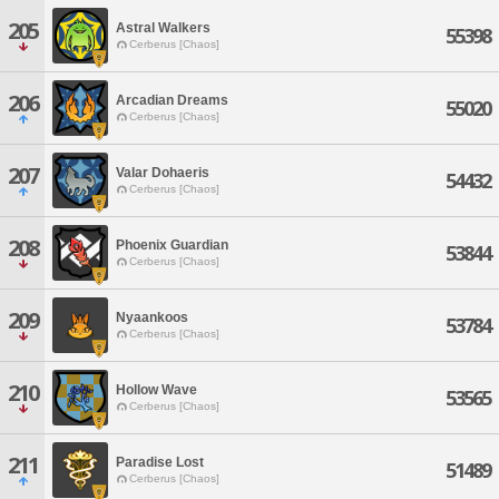
205
Astral Walkers
55398
Cerberus [Chaos]
206
Arcadian Dreams
55020
Cerberus [Chaos]
207
Valar Dohaeris
54432
Cerberus [Chaos]
208
Phoenix Guardian
53844
Cerberus [Chaos]
209
Nyaankoos
53784
Cerberus [Chaos]
210
Hollow Wave
53565
Cerberus [Chaos]
211
Paradise Lost
51489
Cerberus [Chaos]