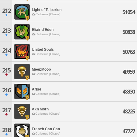
212
Light of Telperion
51054
Cerberus [Chaos]
213
Elixir d'Eden
50838
Cerberus [Chaos]
214
United Souls
50763
Cerberus [Chaos]
215
MeepMoop
49959
Cerberus [Chaos]
216
Arise
48330
Cerberus [Chaos]
217
Akh Morn
48225
Cerberus [Chaos]
218
French Can Can
47727
Cerberus [Chaos]