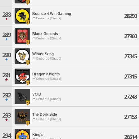
288
Bounce 4 Win Gaming
28290
Cerberus [Chaos]
289
Black Genesis
27960
Cerberus [Chaos]
290
Winter Song
27345
Cerberus [Chaos]
291
Dragon Knights
27315
Cerberus [Chaos]
292
VOID
27243
Cerberus [Chaos]
293
The Dork Side
27153
Cerberus [Chaos]
294
King's
26514