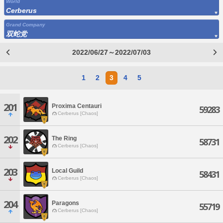
World
Cerberus
Grand Company
双蛇党
2022/06/27～2022/07/03
1
2
3
4
5
201
Proxima Centauri
59283
Cerberus [Chaos]
202
The Ring
58731
Cerberus [Chaos]
203
Local Guild
58431
Cerberus [Chaos]
204
Paragons
55719
Cerberus [Chaos]