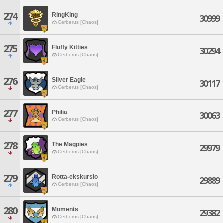
274
RingKing
30999
Cerberus [Chaos]
275
Fluffy Kitties
30294
Cerberus [Chaos]
276
Silver Eagle
30117
Cerberus [Chaos]
277
Philia
30063
Cerberus [Chaos]
278
The Magpies
29979
Cerberus [Chaos]
279
Rotta-ekskursio
29889
Cerberus [Chaos]
280
Moments
29382
Cerberus [Chaos]