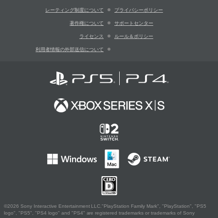
レーティング制度について
プライバシーポリシー
著作権について
サポートセンター
ライセンス
ルール＆ポリシー
利用者情報の外部送信について
©2026 Sony Interactive Entertainment LLC."PlayStation Family Mark", "PlayStation", "PS5
logo", "PS5", "PS4 logo" and "PS4" are registered trademarks or trademarks of Sony