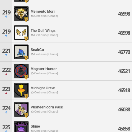
219
Memento Mori
46998
Cerberus [Chaos]
219
The Dull-Wings
46998
Cerberus [Chaos]
221
SnaltCo
46770
Cerberus [Chaos]
222
Mogster Hunter
46521
Cerberus [Chaos]
223
Midnight Crew
46518
Cerberus [Chaos]
224
Pusheenicorn Pals!
46038
Cerberus [Chaos]
225
Shine
45858
Cerberus [Chaos]