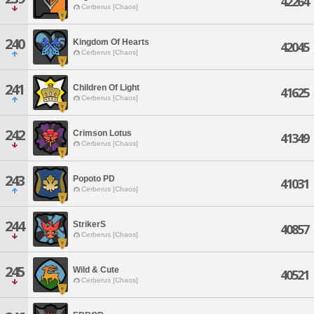
42264
Cerberus [Chaos]
240
Kingdom Of Hearts
42045
Cerberus [Chaos]
241
Children Of Light
41625
Cerberus [Chaos]
242
Crimson Lotus
41349
Cerberus [Chaos]
243
Popoto PD
41031
Cerberus [Chaos]
244
StrikerS
40857
Cerberus [Chaos]
245
Wild & Cute
40521
Cerberus [Chaos]