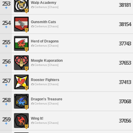
253
Walp Academy
38181
Cerberus [Chaos]
254
Gunsmith Cats
38154
Cerberus [Chaos]
255
Herd of Dragons
37743
Cerberus [Chaos]
256
Moogle Kuporation
37653
Cerberus [Chaos]
257
Rooster Fighters
37413
Cerberus [Chaos]
258
Dragon's Treasure
37068
Cerberus [Chaos]
259
Wing It!
37056
Cerberus [Chaos]