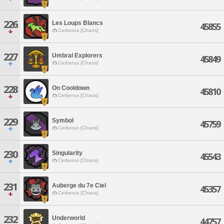
226
Les Loups Blancs
45855
Cerberus [Chaos]
227
Umbral Explorers
45849
Cerberus [Chaos]
228
On Cooldown
45810
Cerberus [Chaos]
229
Symbol
45759
Cerberus [Chaos]
230
Singularity
45543
Cerberus [Chaos]
231
Auberge du 7e Ciel
45357
Cerberus [Chaos]
232
Underworld
44757