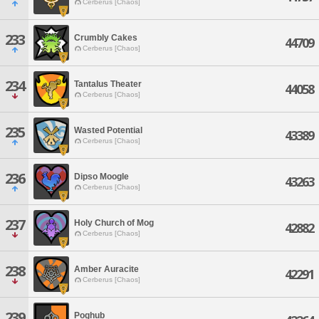
Cerberus [Chaos]
233
Crumbly Cakes
44709
Cerberus [Chaos]
234
Tantalus Theater
44058
Cerberus [Chaos]
235
Wasted Potential
43389
Cerberus [Chaos]
236
Dipso Moogle
43263
Cerberus [Chaos]
237
Holy Church of Mog
42882
Cerberus [Chaos]
238
Amber Auracite
42291
Cerberus [Chaos]
239
Poghub