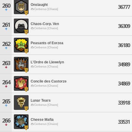
260
Onslaught
36777
Cerberus [Chaos]
261
Chaos-Corp. Ven
36309
Cerberus [Chaos]
262
Peasants of Eorzea
36180
Cerberus [Chaos]
263
L'Ordre de Llewelyn
34989
Cerberus [Chaos]
264
Concile des Castorze
34869
Cerberus [Chaos]
265
Lunar Tears
33918
Cerberus [Chaos]
266
Cheese Mafia
33531
Cerberus [Chaos]