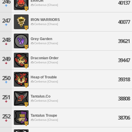
246
ERROR
40137
Cerberus [Chaos]
247
IRON WARRIORS
40077
Cerberus [Chaos]
248
Grey Garden
39621
Cerberus [Chaos]
249
Draconian Order
39447
Cerberus [Chaos]
250
Heap of Trouble
39318
Cerberus [Chaos]
251
Tantalus.Co
38808
Cerberus [Chaos]
252
Tantalus Troupe
38706
Cerberus [Chaos]