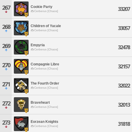
267
Cookie Party
33207
Cerberus [Chaos]
268
Children of Yucale
33057
Cerberus [Chaos]
269
Empyria
32478
Cerberus [Chaos]
270
Compagnie Libre
32157
Cerberus [Chaos]
271
The Fourth Order
32022
Cerberus [Chaos]
272
Braveheart
32013
Cerberus [Chaos]
273
Eorzean Knights
31818
Cerberus [Chaos]