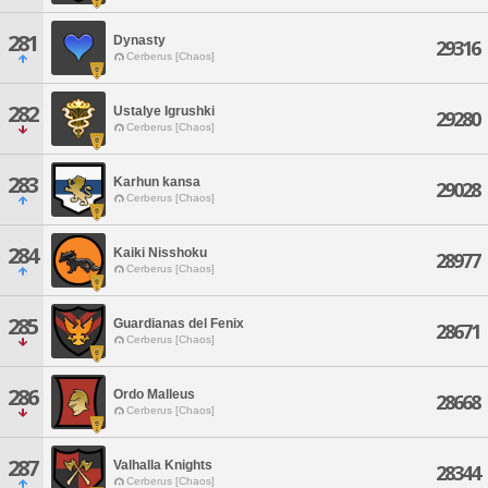
281
Dynasty
29316
Cerberus [Chaos]
282
Ustalye Igrushki
29280
Cerberus [Chaos]
283
Karhun kansa
29028
Cerberus [Chaos]
284
Kaiki Nisshoku
28977
Cerberus [Chaos]
285
Guardianas del Fenix
28671
Cerberus [Chaos]
286
Ordo Malleus
28668
Cerberus [Chaos]
287
Valhalla Knights
28344
Cerberus [Chaos]