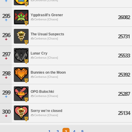
Cerberus [Chaos]
295
Yggdrasill's Grener
26082
Cerberus [Chaos]
296
The Usual Suspects
25731
Cerberus [Chaos]
297
Lunar Cry
25533
Cerberus [Chaos]
298
Bunnies on the Moon
25392
Cerberus [Chaos]
299
OPG Bulochki
25287
Cerberus [Chaos]
300
Sorry we're closed
25134
Cerberus [Chaos]
1
2
3
4
5