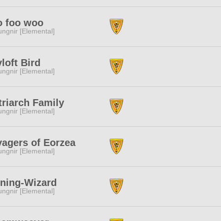
o foo woo
ngnir [Elemental]
loft Bird
ngnir [Elemental]
riarch Family
ngnir [Elemental]
agers of Eorzea
ngnir [Elemental]
ining-Wizard
ngnir [Elemental]