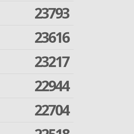
23793
23616
23217
22944
22704