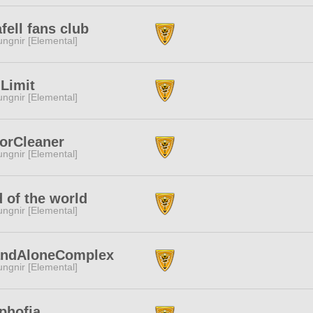
afell fans club
ngnir [Elemental]
Limit
ngnir [Elemental]
orCleaner
ngnir [Elemental]
 of the world
ngnir [Elemental]
andAloneComplex
ngnir [Elemental]
phofia