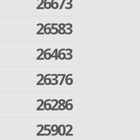
26673
26583
26463
26376
26286
25902