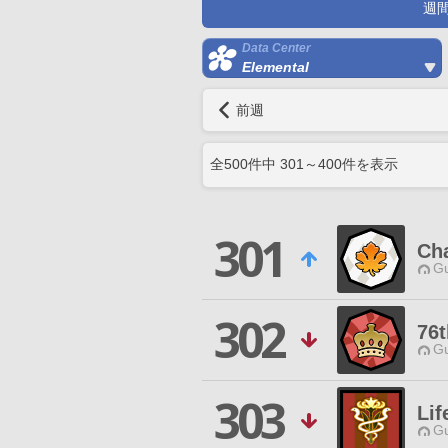
週
Data Center
Elemental
前週
全
500
件中
301
～
400
件を表示
301
Ch
Gu
302
76t
Gu
303
Lif
Gu