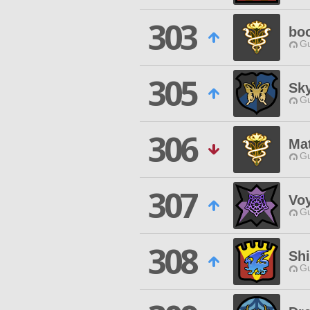
303
bo
Gu
305
Sky
Gu
306
Mat
Gu
307
Voy
Gu
308
Sh
Gu