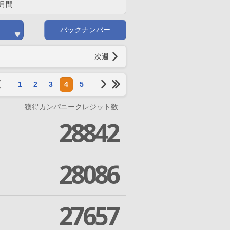
月間
バックナンバー
次週
1
2
3
4
5
獲得カンパニークレジット数
28842
28086
27657