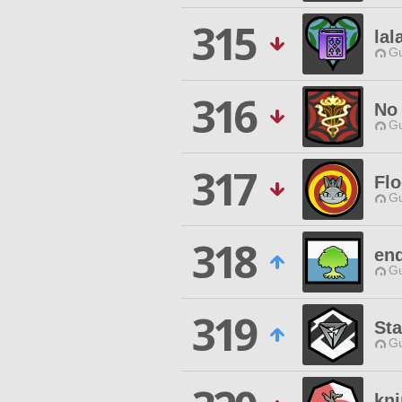
315
lal
Gu
316
No 
Gu
317
Flo
Gu
318
end
Gu
319
St
Gu
kni