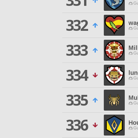
331
Gu
332
wa
Gu
333
Mi
Gu
334
lun
Gu
335
Mu
Gu
336
Hou
Gu