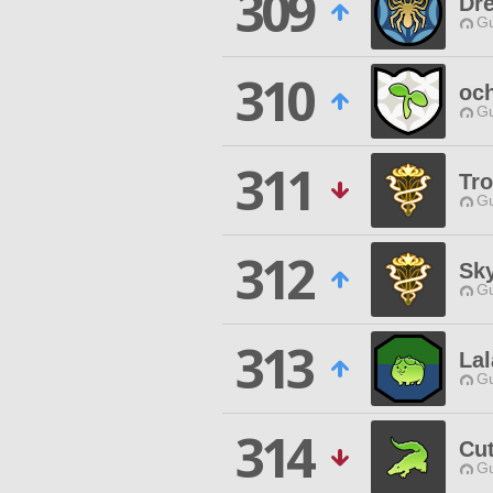
309
Dr
Gu
310
och
Gu
311
Tr
Gu
312
Sk
Gu
313
Lal
Gu
314
Cut
Gu