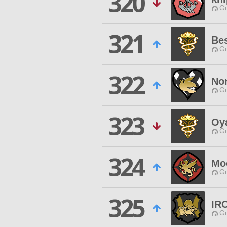
320
Gu
321
Bes
Gu
322
No
Gu
323
Oy
Gu
324
Mo
Gu
325
IR
Gu