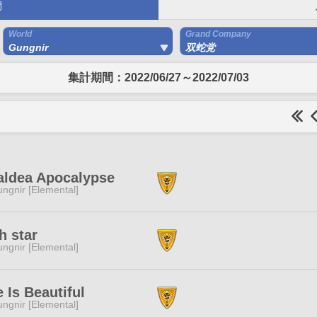
間
World
Grand Company
Gungnir
双蛇党
集計期間：2022/06/27～2022/07/03
aldea Apocalypse
ngnir [Elemental]
h star
ngnir [Elemental]
e Is Beautiful
ngnir [Elemental]