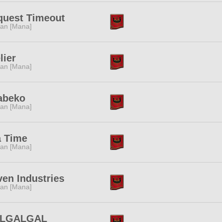
quest Timeout
tan [Mana]
lier
tan [Mana]
abeko
tan [Mana]
a Time
tan [Mana]
en Industries
tan [Mana]
LGALGAL