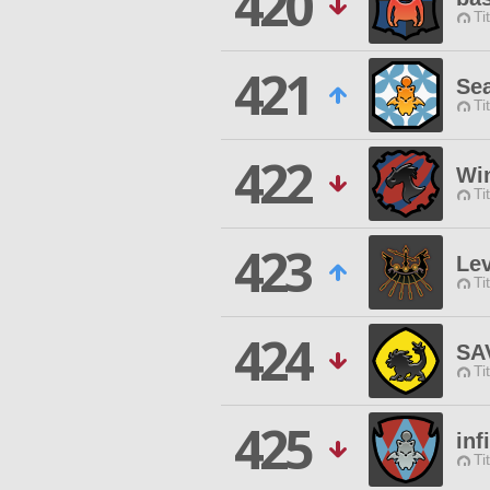
420
Ti
421
Se
Ti
422
Wi
Ti
423
Le
Ti
424
SA
Ti
425
inf
Ti