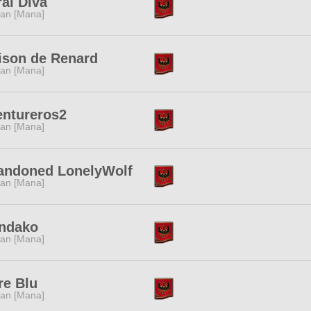
al Diva
tan [Mana]
ison de Renard
tan [Mana]
entureros2
tan [Mana]
andoned LonelyWolf
tan [Mana]
ndako
tan [Mana]
re Blu
tan [Mana]