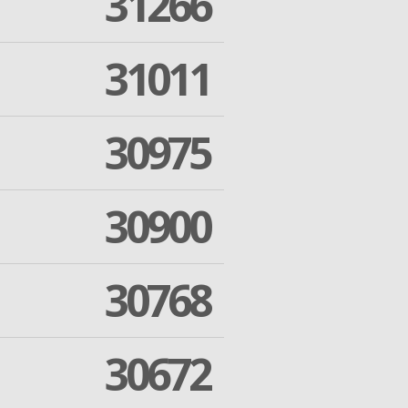
31266
31011
30975
30900
30768
30672