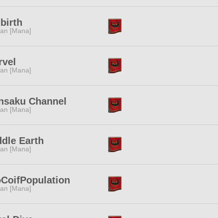
birth
tan [Mana]
rvel
tan [Mana]
nsaku Channel
tan [Mana]
dle Earth
tan [Mana]
CoifPopulation
tan [Mana]