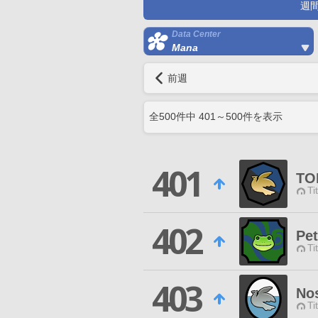
週
Data Center
Mana
前週
全
500
件中
401
～
500
件を表示
401
TO
Ti
402
Pet
Ti
403
No
Ti