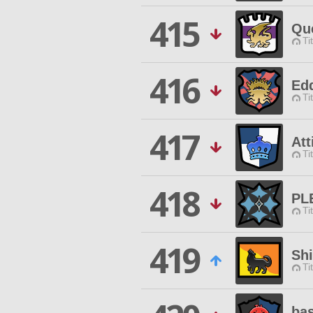
415
Que
Ti
416
Edd
Ti
417
Att
Ti
418
PL
Ti
419
Shi
Ti
bas