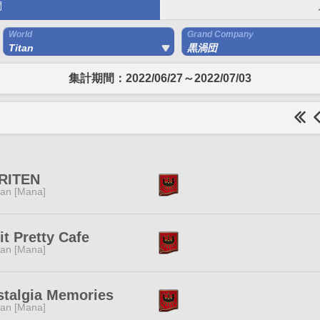
間
World
Grand Company
Titan
黒渦団
集計期間：2022/06/27～2022/07/03
RITEN
tan [Mana]
it Pretty Cafe
tan [Mana]
stalgia Memories
tan [Mana]