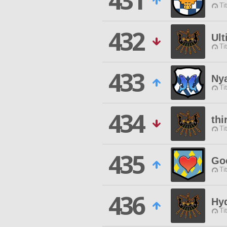
431
Ti
432
Ult
Ti
433
Ny
Ti
434
thi
Ti
435
Go
Ti
436
Hyd
Ti