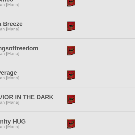
tan [Mana]
a Breeze
tan [Mana]
ngsoffreedom
tan [Mana]
verage
tan [Mana]
VIOR IN THE DARK
tan [Mana]
inity HUG
tan [Mana]