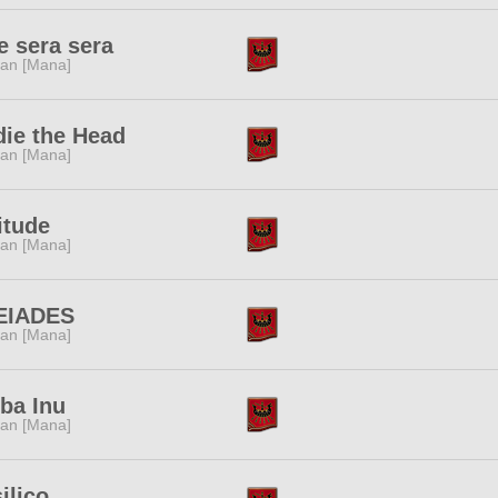
 sera sera
tan [Mana]
ie the Head
tan [Mana]
itude
tan [Mana]
EIADES
tan [Mana]
ba Inu
tan [Mana]
ilico