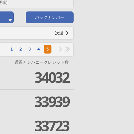
月間
バックナンバー
次週
1
2
3
4
5
獲得カンパニークレジット数
34032
33939
33723