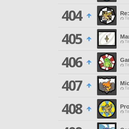
404
Re:
Ti
405
Ma
Ti
406
Ga
Ti
407
Mid
Ti
408
Pro
Ti