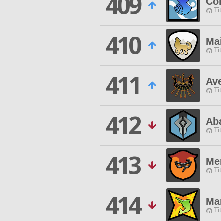
409
Cor
Ti
410
Ma
Ti
411
Av
Ti
412
Ab
Ti
413
Me
Ti
414
Ma
Ti