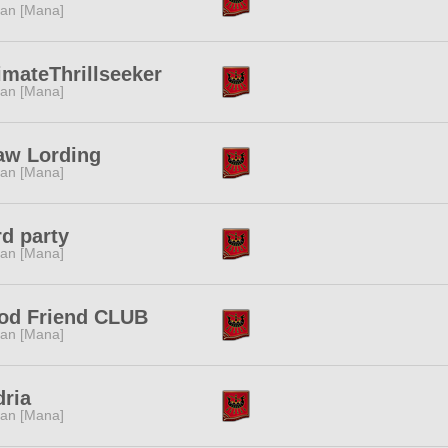
tan [Mana]
imateThrillseeker
tan [Mana]
aw Lording
tan [Mana]
rd party
tan [Mana]
od Friend CLUB
tan [Mana]
ria
tan [Mana]