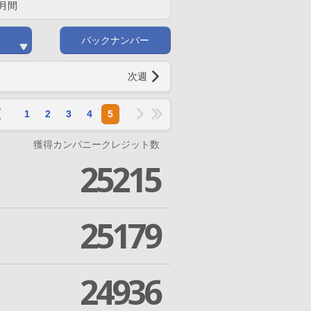
月間
バックナンバー
次週
1
2
3
4
5
獲得カンパニークレジット数
25215
25179
24936