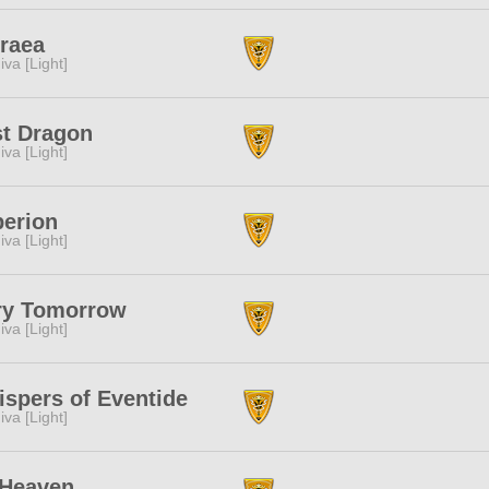
raea
iva [Light]
t Dragon
iva [Light]
erion
iva [Light]
ry Tomorrow
iva [Light]
spers of Eventide
iva [Light]
hHeaven