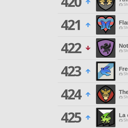
420
Sh
421
Fla
Sh
422
Not
Sh
423
Fre
Sh
424
The
Sh
425
La 
Sh