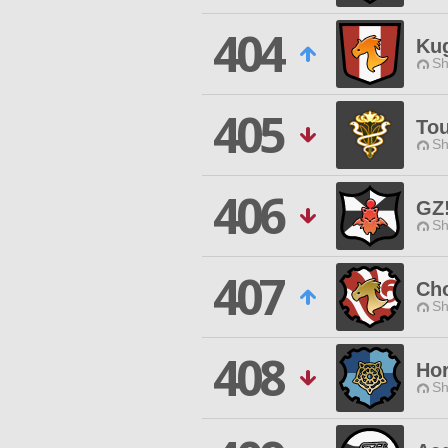
404
Ku
Sh
405
To
Sh
406
GZ!
Sh
407
Ch
Sh
408
Hor
Sh