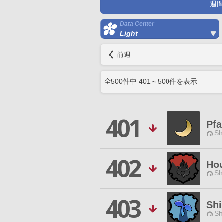
週
Data Center
Light
前週
全
500
件中
401
～
500
件を表示
401
Pfa
Sh
402
Hou
Sh
403
Shi
Sh