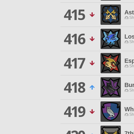
415
Ast
Sh
416
Los
Sh
417
Esp
Sh
418
Bu
Sh
419
Whi
Sh
7t