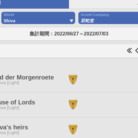
間
World
Grand Company
Shiva
双蛇党
集計期間：2022/06/27～2022/07/03
d der Morgenroete
iva [Light]
se of Lords
iva [Light]
va's heirs
iva [Light]