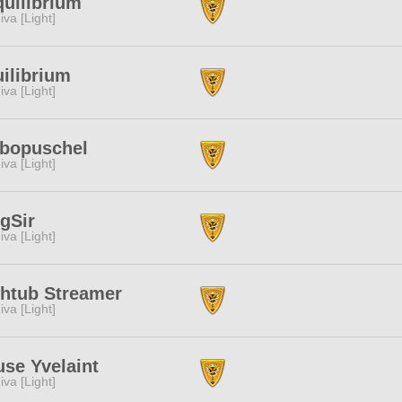
uilibrium
iva [Light]
ilibrium
iva [Light]
rbopuschel
iva [Light]
gSir
iva [Light]
htub Streamer
iva [Light]
se Yvelaint
iva [Light]