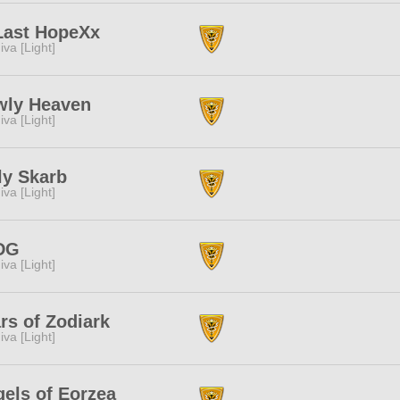
Last HopeXx
iva [Light]
wly Heaven
iva [Light]
ly Skarb
iva [Light]
DG
iva [Light]
rs of Zodiark
iva [Light]
els of Eorzea