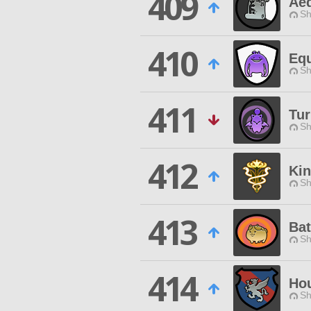
409
Aeq
Sh
410
Equ
Sh
411
Tu
Sh
412
Kin
Sh
413
Bat
Sh
414
Hou
Sh