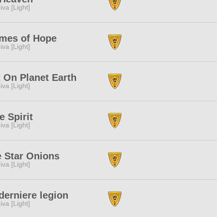
iva [Light]
mes of Hope
iva [Light]
 On Planet Earth
iva [Light]
e Spirit
iva [Light]
 Star Onions
iva [Light]
derniere legion
iva [Light]