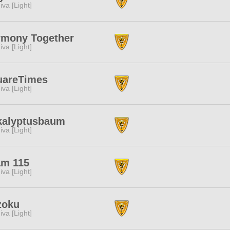
iva [Light]
rmony Together
iva [Light]
uareTimes
iva [Light]
kalyptusbaum
iva [Light]
am 115
iva [Light]
zoku
iva [Light]