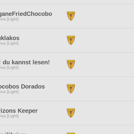
ganeFriedChocobo
iva [Light]
uklakos
iva [Light]
 du kannst lesen!
iva [Light]
ocobos Dorados
iva [Light]
izons Keeper
iva [Light]