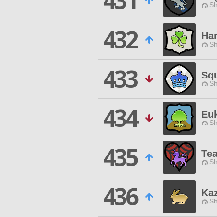
431
Sh
432
Ha
Sh
433
Sq
Sh
434
Eu
Sh
435
Te
Sh
436
Ka
Sh